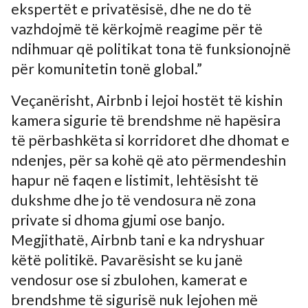
ekspertët e privatësisë, dhe ne do të
vazhdojmë të kërkojmë reagime për të
ndihmuar që politikat tona të funksionojnë
për komunitetin tonë global.”
Veçanërisht, Airbnb i lejoi hostët të kishin
kamera sigurie të brendshme në hapësira
të përbashkëta si korridoret dhe dhomat e
ndenjes, për sa kohë që ato përmendeshin
hapur në faqen e listimit, lehtësisht të
dukshme dhe jo të vendosura në zona
private si dhoma gjumi ose banjo.
Megjithatë, Airbnb tani e ka ndryshuar
këtë politikë. Pavarësisht se ku janë
vendosur ose si zbulohen, kamerat e
brendshme të sigurisë nuk lejohen më