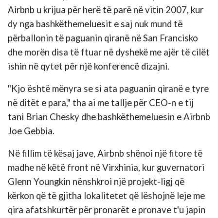
Airbnb u krijua për herë të parë në vitin 2007, kur
dy nga bashkëthemeluesit e saj nuk mund të
përballonin të paguanin qiranë në San Francisko
dhe morën disa të ftuar në dyshekë me ajër të cilët
ishin në qytet për një konferencë dizajni.
"Kjo është mënyra se si ata paguanin qiranë e tyre
në ditët e para," tha ai me tallje për CEO-n e tij
tani Brian Chesky dhe bashkëthemeluesin e Airbnb
Joe Gebbia.
Në fillim të kësaj jave, Airbnb shënoi një fitore të
madhe në këtë front në Virxhinia, kur guvernatori
Glenn Youngkin nënshkroi një projekt-ligj që
kërkon që të gjitha lokalitetet që lëshojnë leje me
qira afatshkurtër për pronarët e pronave t'u japin