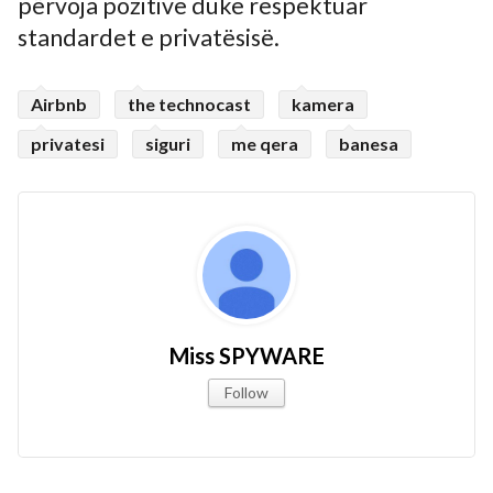
përvoja pozitive duke respektuar
standardet e privatësisë.
Airbnb
the technocast
kamera
privatesi
siguri
me qera
banesa
Miss SPYWARE
Follow