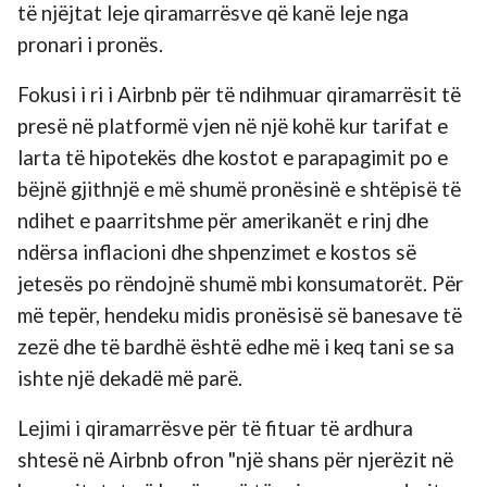
të njëjtat leje qiramarrësve që kanë leje nga
pronari i pronës.
Fokusi i ri i Airbnb për të ndihmuar qiramarrësit të
presë në platformë vjen në një kohë kur tarifat e
larta të hipotekës dhe kostot e parapagimit po e
bëjnë gjithnjë e më shumë pronësinë e shtëpisë të
ndihet e paarritshme për amerikanët e rinj dhe
ndërsa inflacioni dhe shpenzimet e kostos së
jetesës po rëndojnë shumë mbi konsumatorët. Për
më tepër, hendeku midis pronësisë së banesave të
zezë dhe të bardhë është edhe më i keq tani se sa
ishte një dekadë më parë.
Lejimi i qiramarrësve për të fituar të ardhura
shtesë në Airbnb ofron "një shans për njerëzit në