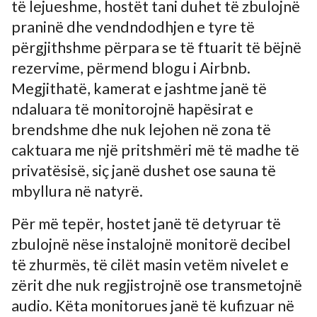
të lejueshme, hostët tani duhet të zbulojnë
praninë dhe vendndodhjen e tyre të
përgjithshme përpara se të ftuarit të bëjnë
rezervime, përmend blogu i Airbnb.
Megjithatë, kamerat e jashtme janë të
ndaluara të monitorojnë hapësirat e
brendshme dhe nuk lejohen në zona të
caktuara me një pritshmëri më të madhe të
privatësisë, siç janë dushet ose sauna të
mbyllura në natyrë.
Për më tepër, hostet janë të detyruar të
zbulojnë nëse instalojnë monitorë decibel
të zhurmës, të cilët masin vetëm nivelet e
zërit dhe nuk regjistrojnë ose transmetojnë
audio. Këta monitorues janë të kufizuar në