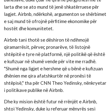
larta dhe se ato mund të jenë shkatërruese për
lagjet. Airbnb, ndërkohë, argumenton se shërbimet
e saj mund të ofrojnë përfitime ekonomike për
hostët dhe komunitetet.
Airbnb tani thotë se dëshiron të ndihmojë
qiramarrësit, përveç pronarëve, të listojnë
shtëpitë e tyre në platformë, një politikë që është
e kufizuar në shumë vende për vite me rradhë.
"Shumë nga ligjet e hershme që u bënë e kufizuan
dhënien me qira afatshkurtër në pronësi të
shtëpisë," tha për CNN Theo Yedinsky, nënkryetar
i politikave publike në Airbnb.
Dhe ky mision është futur në rrënjët e Airbnb,
shtoi Yedinsky, duke iu referuar mënyrës sesi