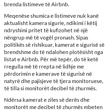
brenda listimeve të Airbnb.
Meqenëse shumica e listimeve nuk kanë
aktualisht kamera sigurie, ndikimi i këtij
ndryshimi pritet të kufizohet në një
nëngrup më të vogël pronash. Sipas
politikës së rishikuar, kamerat e sigurisë së
brendshme do të ndalohen plotësisht nga
listat e Airbnb. Për më tepër, do të ketë
rregulla më të rrepta në lidhje me
përdorimin e kamerave të sigurisë në
natyrë dhe pajisjeve të tjera monitoruese,
të tilla si monitorët decibel të zhurmës.
Ndërsa kamerat e ziles së derës dhe
monitorët me decibel të zhurmës mbeten