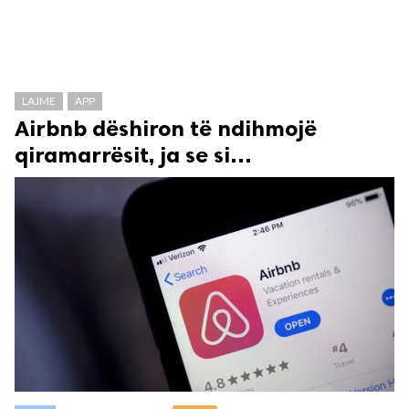
LAJME
APP
Airbnb dëshiron të ndihmojë
qiramarrësit, ja se si…