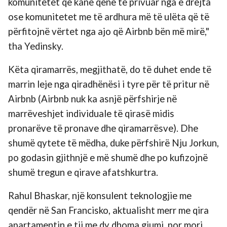
komunitetet që kanë qenë të privuar nga e drejta
ose komunitetet me të ardhura më të ulëta që të
përfitojnë vërtet nga ajo që Airbnb bën më mirë,"
tha Yedinsky.
Këta qiramarrës, megjithatë, do të duhet ende të
marrin leje nga qiradhënësi i tyre për të pritur në
Airbnb (Airbnb nuk ka asnjë përfshirje në
marrëveshjet individuale të qirasë midis
pronarëve të pronave dhe qiramarrësve). Dhe
shumë qytete të mëdha, duke përfshirë Nju Jorkun,
po godasin gjithnjë e më shumë dhe po kufizojnë
shumë tregun e qirave afatshkurtra.
Rahul Bhaskar, një konsulent teknologjie me
qendër në San Francisko, aktualisht merr me qira
apartamentin e tij me dy dhoma gjumi, por mori