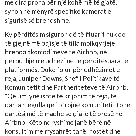
me qira prona për një kohë më të gjatë,
synon në mënyrë specifike kamerat e
sigurisë së brendshme.
Ky përditësim siguron që të ftuarit nuk do
të gjejnë më pajisje të tilla mbikqyrjeje
brenda akomodimeve të Airbnb, në
përputhje me udhëzimet e përditësuara të
platformës. Duke folur për udhëzimet e
reja, Juniper Downs, Shefi i Politikave të
Komunitetit dhe Partneriteteve të Airbnb,
“Qëllimi ynë ishte të krijonim të reja, të
qarta rregulla që i ofrojnë komunitetit tonë
qartësi më të madhe se çfarë të presë në
Airbnb. Këto ndryshime janë bërë në
konsultim me mysafirët tanë, hostët dhe