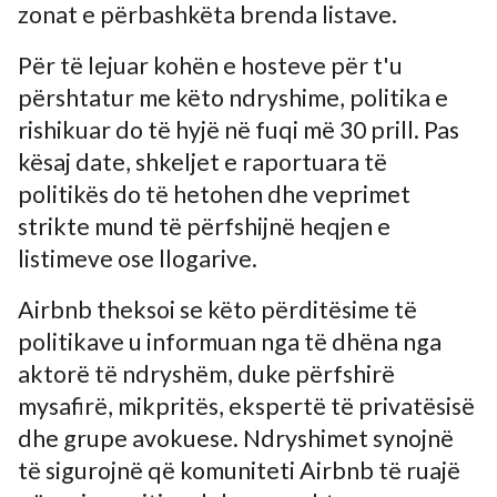
zonat e përbashkëta brenda listave.
Për të lejuar kohën e hosteve për t'u
përshtatur me këto ndryshime, politika e
rishikuar do të hyjë në fuqi më 30 prill. Pas
kësaj date, shkeljet e raportuara të
politikës do të hetohen dhe veprimet
strikte mund të përfshijnë heqjen e
listimeve ose llogarive.
Airbnb theksoi se këto përditësime të
politikave u informuan nga të dhëna nga
aktorë të ndryshëm, duke përfshirë
mysafirë, mikpritës, ekspertë të privatësisë
dhe grupe avokuese. Ndryshimet synojnë
të sigurojnë që komuniteti Airbnb të ruajë