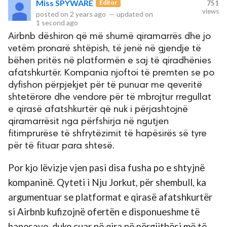
Miss SPYWARE
Editor
751
views
posted on
2 years ago
—
updated on
1 second ago
rved.
Airbnb dëshiron që më shumë qiramarrës dhe jo
vetëm pronarë shtëpish, të jenë në gjendje të
bëhen pritës në platformën e saj të qiradhënies
afatshkurtër. Kompania njoftoi të premten se po
dyfishon përpjekjet për të punuar me qeveritë
shtetërore dhe vendore për të mbrojtur rregullat
e qirasë afatshkurtër që nuk i përjashtojnë
qiramarrësit nga përfshirja në ngutjen
fitimprurëse të shfrytëzimit të hapësirës së tyre
për të fituar para shtesë.
Por kjo lëvizje vjen pasi disa fusha po e shtyjnë
kompaninë. Qyteti i Nju Jorkut, për shembull, ka
argumentuar se platformat e qirasë afatshkurtër
si Airbnb kufizojnë ofertën e disponueshme të
banesave, duke çuar në qira në përgjithësi më të