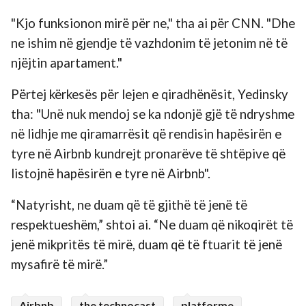
"Kjo funksionon mirë për ne," tha ai për CNN. "Dhe
ne ishim në gjendje të vazhdonim të jetonim në të
njëjtin apartament."
Përtej kërkesës për lejen e qiradhënësit, Yedinsky
tha: "Unë nuk mendoj se ka ndonjë gjë të ndryshme
në lidhje me qiramarrësit që rendisin hapësirën e
tyre në Airbnb kundrejt pronarëve të shtëpive që
listojnë hapësirën e tyre në Airbnb".
“Natyrisht, ne duam që të gjithë të jenë të
respektueshëm,” shtoi ai. “Ne duam që nikoqirët të
jenë mikpritës të mirë, duam që të ftuarit të jenë
mysafirë të mirë.”
Airbnb
the technocast
platforme