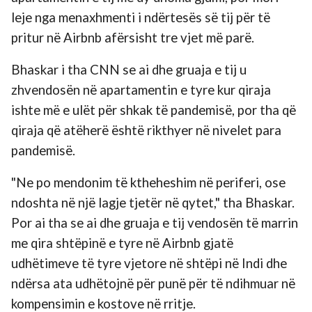
leje nga menaxhmenti i ndërtesës së tij për të
pritur në Airbnb afërsisht tre vjet më parë.
Bhaskar i tha CNN se ai dhe gruaja e tij u
zhvendosën në apartamentin e tyre kur qiraja
ishte më e ulët për shkak të pandemisë, por tha që
qiraja që atëherë është rikthyer në nivelet para
pandemisë.
"Ne po mendonim të ktheheshim në periferi, ose
ndoshta në një lagje tjetër në qytet," tha Bhaskar.
Por ai tha se ai dhe gruaja e tij vendosën të marrin
me qira shtëpinë e tyre në Airbnb gjatë
udhëtimeve të tyre vjetore në shtëpi në Indi dhe
ndërsa ata udhëtojnë për punë për të ndihmuar në
kompensimin e kostove në rritje.