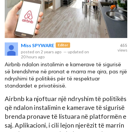
Miss SPYWARE
Editor
655
views
posted on
2 years ago
—
updated on
20 hours ago
Airbnb ndalon instalimin e kamerave të sigurisë
së brendshme në pronat e marra me qira, pas një
ndryshimi të politikës për të respektuar
standardet e privatësisë.
Airbnb ka njoftuar një ndryshim të politikës
që ndalon instalimin e kamerave të sigurisë
brenda pronave të listuara në platformën e
saj. Aplikacioni, i cili lejon njerëzit të marrin