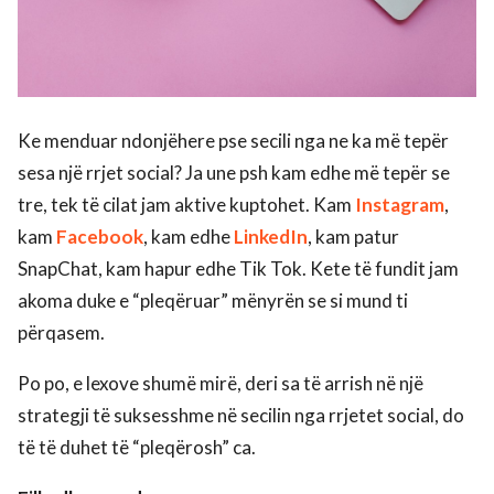
Ke menduar ndonjëhere pse secili nga ne ka më tepër
sesa një rrjet social? Ja une psh kam edhe më tepër se
tre, tek të cilat jam aktive kuptohet. Kam
Instagram
,
kam
Facebook
, kam edhe
LinkedIn
, kam patur
SnapChat, kam hapur edhe Tik Tok. Kete të fundit jam
akoma duke e “pleqëruar” mënyrën se si mund ti
përqasem.
Po po, e lexove shumë mirë, deri sa të arrish në një
strategji të suksesshme në secilin nga rrjetet social, do
të të duhet të “pleqërosh” ca.