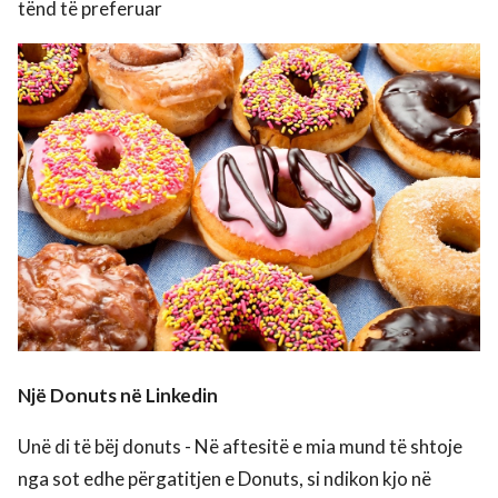
tënd të preferuar
Një Donuts në Linkedin
Unë di të bëj donuts - Në aftesitë e mia mund të shtoje
nga sot edhe përgatitjen e Donuts, si ndikon kjo në