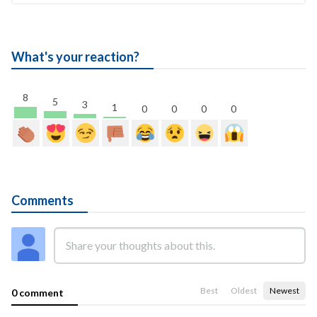
What's your reaction?
8
5
3
1
0
0
0
0
Comments
Best
Oldest
Newest
0 comment