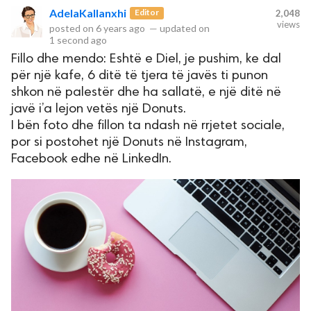
AdelaKallanxhi
Editor
2,048
views
posted on
6 years ago
—
updated on
rved.
1 second ago
Fillo dhe mendo: Eshtë e Diel, je pushim, ke dal
për një kafe, 6 ditë të tjera të javës ti punon
shkon në palestër dhe ha sallatë, e një ditë në
javë i’a lejon vetës një Donuts.
I bën foto dhe fillon ta ndash në rrjetet sociale,
por si postohet një Donuts në Instagram,
Facebook edhe në LinkedIn.