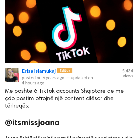
Erisa Islamukaj
Editor
5,434
views
posted on
6 years ago
—
updated on
4 hours ago
Më poshtë 6 TikTok accounts Shqiptare që me
çdo postim ofrojnë një content cilësor dhe
tërheqës:
@itsmissjoana