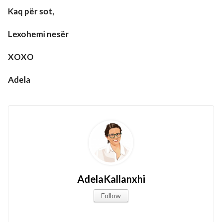
Kaq për sot,
Lexohemi nesër
XOXO
Adela
AdelaKallanxhi
Follow