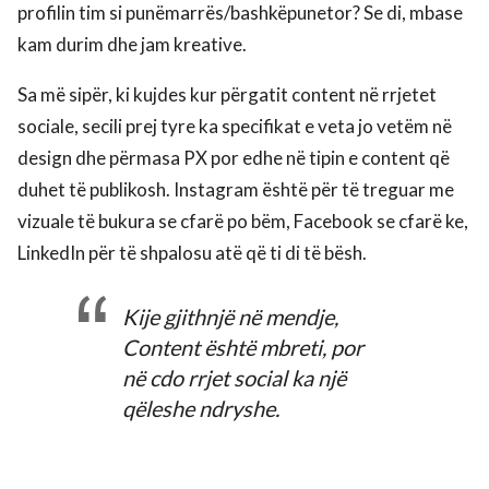
profilin tim si punëmarrës/bashkëpunetor? Se di, mbase
kam durim dhe jam kreative.
Sa më sipër, ki kujdes kur përgatit content në rrjetet
sociale, secili prej tyre ka specifikat e veta jo vetëm në
design dhe përmasa PX por edhe në tipin e content që
duhet të publikosh. Instagram është për të treguar me
vizuale të bukura se cfarë po bëm, Facebook se cfarë ke,
LinkedIn për të shpalosu atë që ti di të bësh.
Kije gjithnjë në mendje,
Content është mbreti, por
në cdo rrjet social ka një
qëleshe ndryshe.