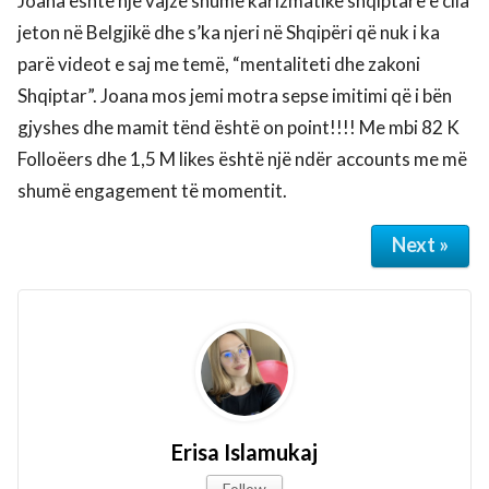
Joana është një vajzë shumë karizmatike shqiptare e cila
jeton në Belgjikë dhe s’ka njeri në Shqipëri që nuk i ka
parë videot e saj me temë, “mentaliteti dhe zakoni
Shqiptar”. Joana mos jemi motra sepse imitimi që i bën
gjyshes dhe mamit tënd është on point!!!! Me mbi 82 K
Folloëers dhe 1,5 M likes është një ndër accounts me më
shumë engagement të momentit.
Next »
Erisa Islamukaj
Follow