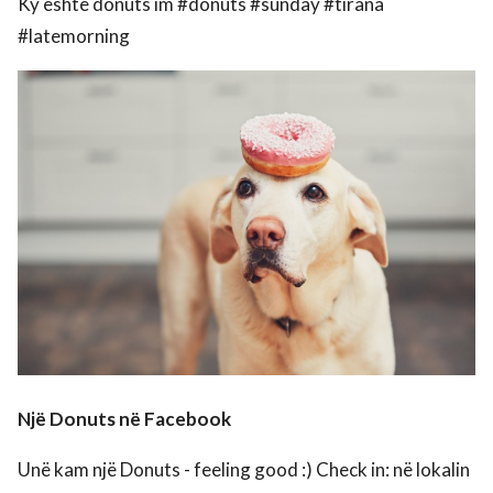
Ky është donuts im #donuts #sunday #tirana
#latemorning
Një Donuts në Facebook
Unë kam një Donuts - feeling good :) Check in: në lokalin