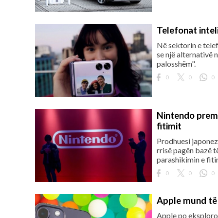
Telefonat inte
Në sektorin e tele
se një alternativë
palosshëm".
0
0
0
Nintendo premt
fitimit
Prodhuesi japonez 
rrisë pagën bazë t
parashikimin e fitim
0
0
0
Apple mund të p
Apple po eksploron