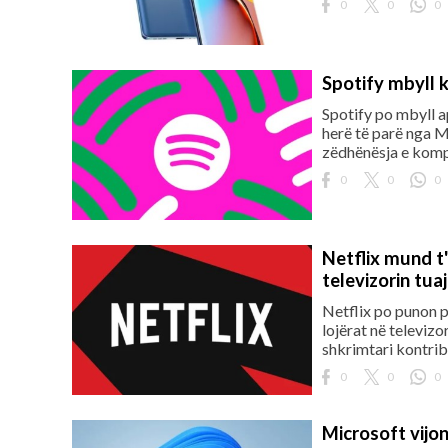
0
0
0
Spotify mbyll 
Spotify po mbyll ap
herë të parë nga M
zëdhënësja e kompa
0
0
0
Netflix mund t'
televizorin tuaj
Netflix po punon pë
lojërat në televizo
shkrimtari kontri
0
0
0
Microsoft vijo