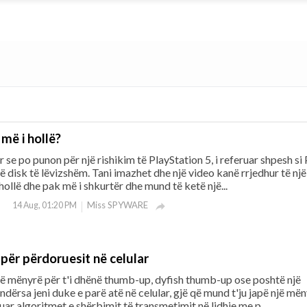
më i hollë?
 se po punon për një rishikim të PlayStation 5, i referuar shpesh si
jë disk të lëvizshëm. Tani imazhet dhe një video kanë rrjedhur të nj
hollë dhe pak më i shkurtër dhe mund të ketë një...
Miss SPYWARE
14 Aug, 01:20 PM

si për përdoruesit në celular
jë mënyrë për t'i dhënë thumb-up, dyfish thumb-up ose poshtë një
 ndërsa jeni duke e parë atë në celular, gjë që mund t'ju japë një më
uar algoritmet e shërbimit të transmetimit në lidhje me p...