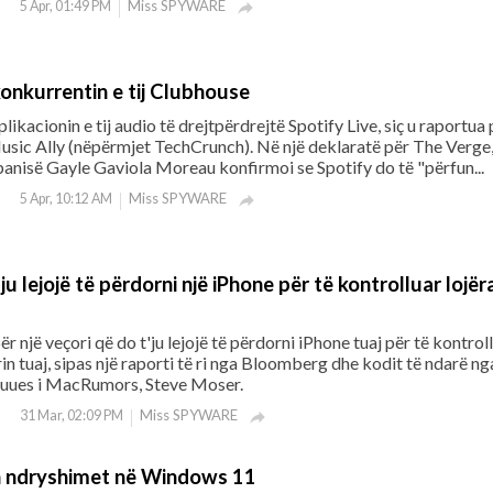
Miss SPYWARE
5 Apr, 01:49 PM

konkurrentin e tij Clubhouse
likacionin e tij audio të drejtpërdrejtë Spotify Live, siç u raportua 
usic Ally (nëpërmjet TechCrunch). Në një deklaratë për The Verge
nisë Gayle Gaviola Moreau konfirmoi se Spotify do të "përfun...
Miss SPYWARE
5 Apr, 10:12 AM

ju lejojë të përdorni një iPhone për të kontrolluar lojër
r një veçori që do t'ju lejojë të përdorni iPhone tuaj për të kontrol
rin tuaj, sipas një raporti të ri nga Bloomberg dhe kodit të ndarë ng
buues i MacRumors, Steve Moser.
Miss SPYWARE
31 Mar, 02:09 PM

n ndryshimet në Windows 11