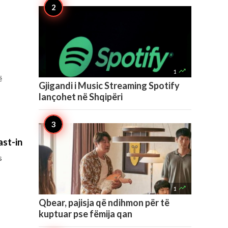

1
ë
Gjigandi i Music Streaming Spotify
lançohet në Shqipëri
ast-in
s

1
Qbear, pajisja që ndihmon për të
kuptuar pse fëmija qan