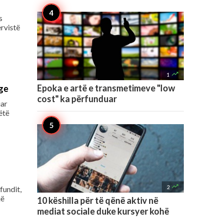
s
ervistë

1
Epoka e artë e transmetimeve "low
ge
cost" ka përfunduar
uar
ëtë

2
fundit,
jë
10 këshilla për të qënë aktiv në
mediat sociale duke kursyer kohë