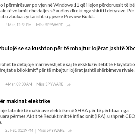
dio i përmirësuar po vjen në Windows 11 që i lejon përdoruesit të bë
ale të volumit dhe daljes së audios direkt nga shiriti i detyrave. Përz
it u zbulua zyrtarisht si pjesë e Preview Build...
Miss SPYWARE
4 Mar, 12:34 PM

bulojë se sa kushton për të mbajtur lojërat jashtë Xb
ohet të detajojë marrëveshjet e saj të ekskluzivitetit të PlayStati
rejtat e bllokimit" për të mbajtur lojërat jashtë shërbimeve rivale
Miss SPYWARE
4 Mar, 09:38 AM

ër makinat elektrike
 një fabrikë të makinave elektrike në SHBA për të përfituar nga
uara përmes Aktit të Reduktimit të Inflacionit (IRA), u shpreh CE
.
Miss SPYWARE
25 Feb, 01:39 PM
