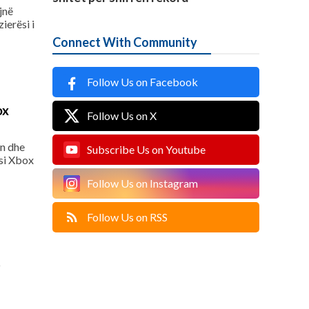
jnë
ierësi i
Connect With Community
Follow Us on Facebook
ox
Follow Us on X
on dhe
Subscribe Us on Youtube
 si Xbox
Follow Us on Instagram
Follow Us on RSS
O