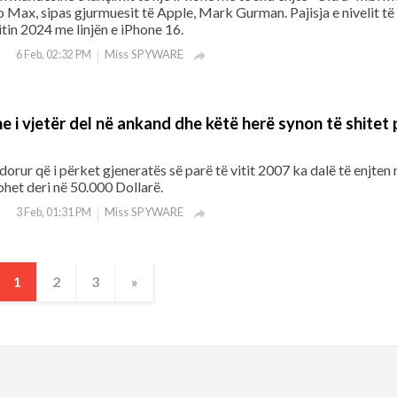
 Max, sipas gjurmuesit të Apple, Mark Gurman. Pajisja e nivelit të 
itin 2024 me linjën e iPhone 16.
Miss SPYWARE
6 Feb, 02:32 PM

ne i vjetër del në ankand dhe këtë herë synon të shitet 
orur që i përket gjeneratës së parë të vitit 2007 ka dalë të enjten 
het deri në 50.000 Dollarë.
Miss SPYWARE
3 Feb, 01:31 PM

1
2
3
»