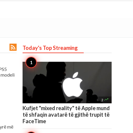

Today's Top
Streaming
 PS5
ë modeli

2
Kufjet "mixed reality" të Apple mund
të shfaqin avatarë të gjithë trupit të
FaceTime
nyrë më