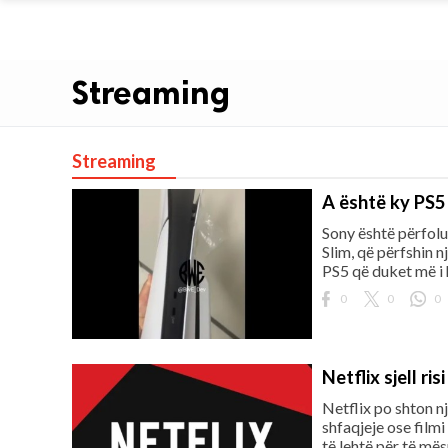
Streaming
Streaming
A është ky PS5 
Sony është përfolur
Slim, që përfshin n
PS5 që duket më i 
0
0
0
Netflix sjell ri
Netflix po shton n
shfaqjeje ose filmi
të lehtë për të mës