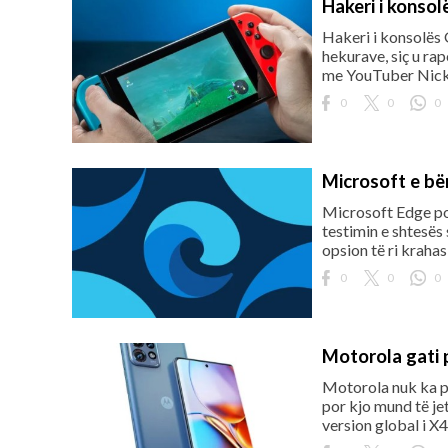
Hakeri i konsol
Hakeri i konsolës 
hekurave, siç u ra
me YouTuber Nick M
0
0
0
Microsoft e bë
Microsoft Edge po 
testimin e shtesës
opsion të ri krahas 
0
0
0
Motorola gati 
Motorola nuk ka pa
por kjo mund të jet
version global i X4