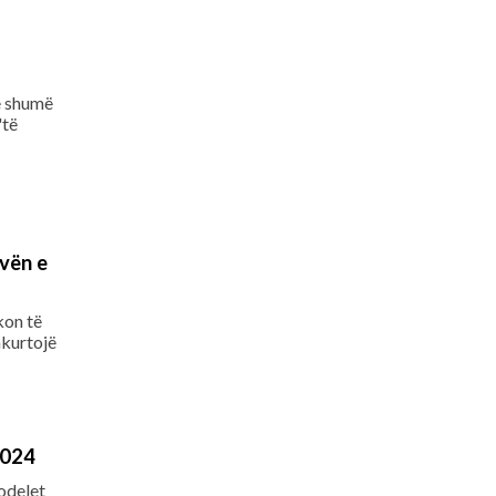
ë shumë
"të
vën e
kon të
hkurtojë
2024
odelet