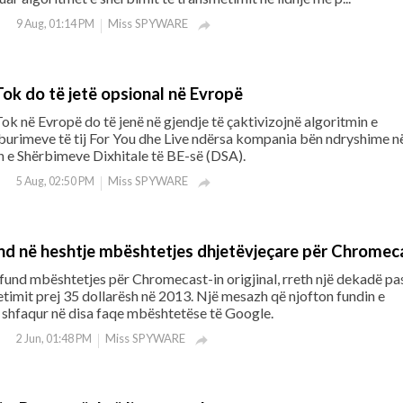
Miss SPYWARE
9 Aug, 01:14 PM

Tok do të jetë opsional në Evropë
ok në Evropë do të jenë në gjendje të çaktivizojnë algoritmin e
burimeve të tij For You dhe Live ndërsa kompania bën ndryshime n
 e Shërbimeve Dixhitale të BE-së (DSA).
Miss SPYWARE
5 Aug, 02:50 PM

und në heshtje mbështetjes dhjetëvjeçare për Chromec
fund mbështetjes për Chromecast-in origjinal, rreth një dekadë pa
etimit prej 35 dollarësh në 2013. Një mesazh që njofton fundin e
 shfaqur në disa faqe mbështetëse të Google.
Miss SPYWARE
2 Jun, 01:48 PM
