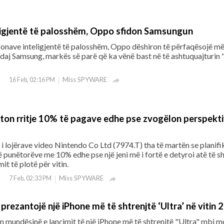
ligjentë të palosshëm, Oppo sfidon Samsungun
fonave inteligjentë të palosshëm, Oppo dëshiron të përfaqësojë m
 ndaj Samsung, markës së parë që ka vënë bast në të ashtuquajturin 
Miss SPYWARE
16 Feb, 02:16 PM

on rritje 10% të pagave edhe pse zvogëlon perspekti
i lojërave video Nintendo Co Ltd (7974.T) tha të martën se planifi
ë punëtorëve me 10% edhe pse një jeni më i fortë e detyroi atë të s
it të plotë për vitin.
Miss SPYWARE
7 Feb, 02:33 PM

rezantojë një iPhone më të shtrenjtë ‘Ultra’ në vitin 
 mundësinë e lançimit të një iPhone më të shtrenjtë "Ultra" mbi m