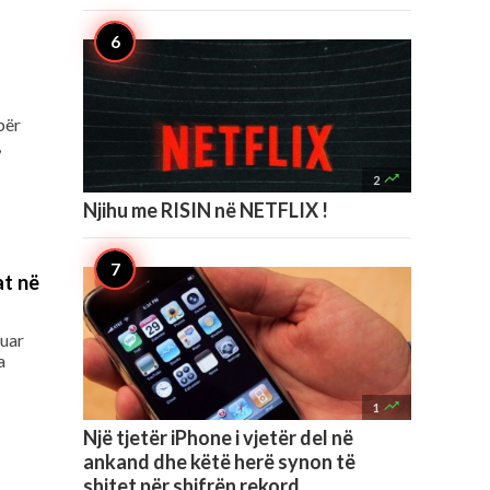
për
,

2
Njihu me RISIN në NETFLIX !
at në
luar
a

1
Një tjetër iPhone i vjetër del në
ankand dhe këtë herë synon të
shitet për shifrën rekord