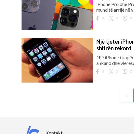
iPhone Pro dhe Pro
mund të arrijë në v
0
0
0
Një tjetër iPho
shifrën rekord
Një iPhone i papërd
ankand dhe vlerëso
0
0
0
«
Kontakt