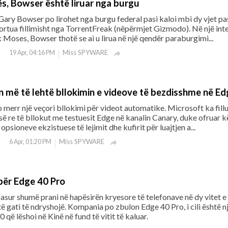
ës, Bowser është liruar nga burgu
Gary Bowser po lirohet nga burgu federal pasi kaloi mbi dy vjet pa
portua fillimisht nga TorrentFreak (nëpërmjet Gizmodo). Në një int
oses, Bowser thotë se ai u lirua në një qendër paraburgimi...
Miss SPYWARE
19 Apr, 04:16 PM

n më të lehtë bllokimin e videove të bezdisshme në Ed
merr një veçori bllokimi për videot automatike. Microsoft ka fill
 së re të bllokut me testuesit Edge në kanalin Canary, duke ofruar k
opsioneve ekzistuese të lejimit dhe kufirit për luajtjen a...
Miss SPYWARE
6 Apr, 01:20 PM

për Edge 40 Pro
sur shumë prani në hapësirën kryesore të telefonave në dy vitet e 
ë gati të ndryshojë. Kompania po zbulon Edge 40 Pro, i cili është n
0 që lëshoi në Kinë në fund të vitit të kaluar.