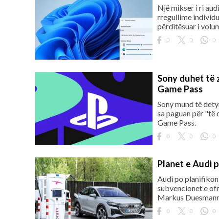
Një mikser i ri au
rregullime individu
përditësuar i volum
0
0
0
Sony duhet të z
Game Pass
Sony mund të detyr
sa paguan për "të d
Game Pass.
0
0
0
Planet e Audi p
Audi po planifikon
subvencionet e ofr
Markus Duesmann
0
0
0