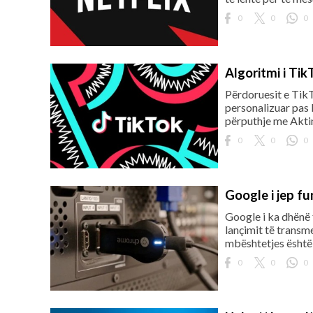
0
0
0
rved.
Algoritmi i Tik
Përdoruesit e TikT
personalizuar pas 
përputhje me Aktin
0
0
0
Google i jep f
Google i ka dhënë 
lançimit të transm
mbështetjes është
0
0
0