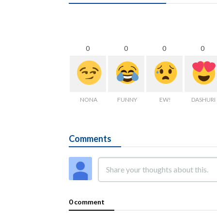
0
0
0
0
NONA
FUNNY
EW!
DASHURI
Comments
0 comment