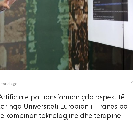
v
econd ago
Artificiale po transformon çdo aspekt të
tar nga Universiteti Europian i Tiranës po
v që kombinon teknologjinë dhe terapinë