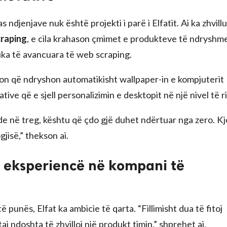
 ndjenjave nuk është projekti i parë i Elfatit. Ai ka zhvill
raping
, e cila krahason çmimet e produkteve të ndryshm
ika të avancuara të web scraping.
cion që ndryshon automatikisht wallpaper-in e kompjuterit
ive që e sjell personalizimin e desktopit në një nivel të ri
de në treg, kështu që çdo gjë duhet ndërtuar nga zero. Kj
jisë,” thekson ai.
o eksperiencë në kompani të
 punës, Elfat ka ambicie të qarta. “Fillimisht dua të fitoj
 ndoshta të zhvilloj një produkt timin,” shprehet ai.