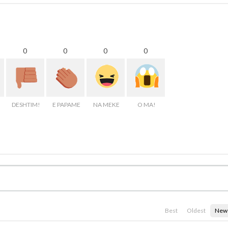
0
0
0
0
DESHTIM!
E PAPAME
NA MEKE
O MA!
Best
Oldest
New