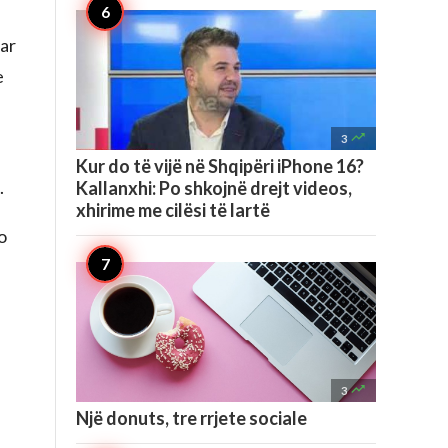
uar
e

3
Kur do të vijë në Shqipëri iPhone 16?
.
Kallanxhi: Po shkojnë drejt videos,
xhirime me cilësi të lartë
o

3
Një donuts, tre rrjete sociale