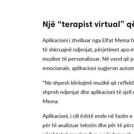
Një “terapist virtual”
Aplikacioni i zhvilluar nga Elfat Mema f
të shkruajnë ndjenjat, përjetimet apo m
muzikor të personalizuar. Në vend që p
emocionale, aplikacioni sugjeron automa
“Ne shpesh kërkojmë muzikë që reflekt
shpreh ndjenjat dhe aplikacioni të sje
Mema.
Aplikacioni, i cili është ende në fazën 
për të analizuar tekstin dhe për të për