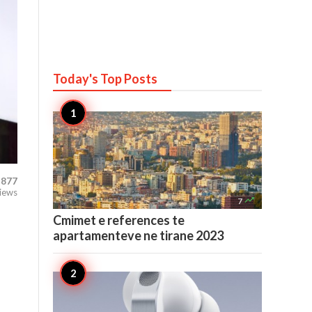
Today's Top
Posts
877
iews

7
Cmimet e references te
apartamenteve ne tirane 2023