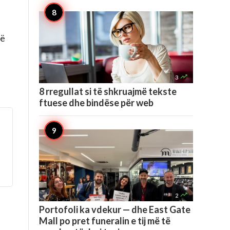
më

3
8 rregullat si të shkruajmë tekste
ftuese dhe bindëse për web

2
Portofoli ka vdekur — dhe East Gate
Mall po pret funeralin e tij më të