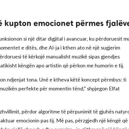
 që kupton emocionet përmes fjalëv
unksionon si një ditar digjital i avancuar, ku përdoruesit 
omentet e ditës, dhe AI-ja i kthen ato në një sugjerim
ërdoruesi të kërkojë manualisht muzikë sipas gjendjes
tikisht këngën apo artistin që përkon me humorin e tij.
on ndjenjat tona. Unë e ktheva këtë koncept përmbys: ti
ll muzikën perfekte për momentin tënd,” shpjegon Elfat
e zhvillimit, përdor algoritme të përpunimit të gjuhës natyr
caktuar emocionin pas tij. Më pas, përzgjedh një këngë që