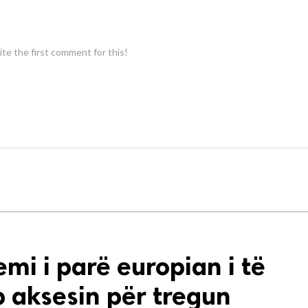
te the first comment for this!
mi i parë europian i të
p aksesin për tregun