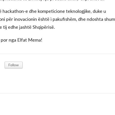
ë hackathon-e dhe kompeticione teknologjike, duke u
oni për inovacionin është i pakufishëm, dhe ndoshta shu
 tij edhe jashtë Shqipërisë.
 por nga Elfat Mema!
Follow