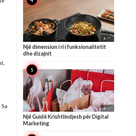
të

4
Një dimension i ri i funksionalitetit
dhe dizajnit
t,
. Sa

4
Një Guidë Krishtlindjesh për Digital
Marketing