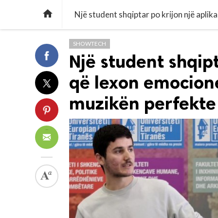

SHOWTECH
Një student shqipt
që lexon emocio
muzikën perfekte