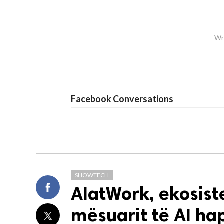
Wri
Facebook Conversations
SHOWTECH
AIatWork, ekosiste
mësuarit të AI ha