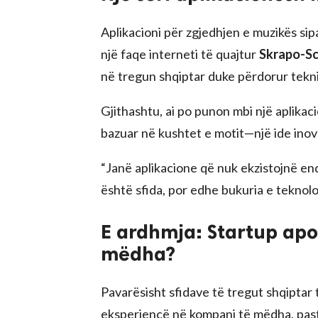
Aplikacioni për zgjedhjen e muzikës sipas
një faqe interneti të quajtur
Skrapo-Sc
në tregun shqiptar duke përdorur tekn
Gjithashtu, ai po punon mbi një aplika
bazuar në kushtet e motit—një ide inovat
“Janë aplikacione që nuk ekzistojnë en
është sfida, por edhe bukuria e teknolog
E ardhmja: Startup ap
mëdha?
Pavarësisht sfidave të tregut shqiptar të
eksperiencë në kompani të mëdha, pastaj