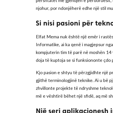
përshtatet me gjendjen e përdoruesit, 
njohur, por ndonjëherë edhe një stil m
Si nisi pasioni për tekn
Elfat Mema nuk është një emër i rastës
Informatike, ai ka qenë i magjepsur ng
kompjuterin tim të parë në moshën 14 
doja të kuptoja se si funksiononte çdo pj
Kjo pasion e shtyu të përzgjidhte një p
gjithë terminologjinë teknike. Ai u bë p
zhvillonte projekte të ndryshme teknol
më e vështirë bëhet një sfidë, aq më s
Një seri aplikacionesh 