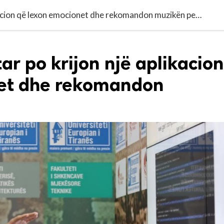
Një student shqiptar po krijon një aplikacion që lexon emocionet dhe rekomandon muzikën perfekte
ar po krijon një aplikacion
net dhe rekomandon