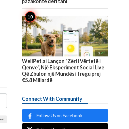
pazakontë deri tani

2
WellPet.ai Lançon "Zëri i Vërtetë i
Qenve", Një Eksperiment Social Live
Që Zbulon një Mundësi Tregu prej
€5.8 Miliardë
Connect With Community
Follow Us on Facebook
est