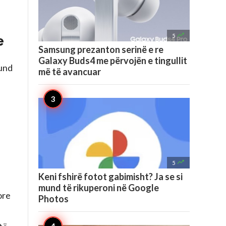

5
e
Samsung prezanton serinë e re
Galaxy Buds4 me përvojën e tingullit
mund
më të avancuar

5
Keni fshirë fotot gabimisht? Ja se si
mund të rikuperoni në Google
ore
Photos