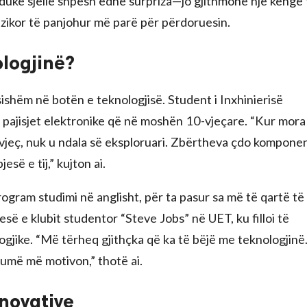
duke sjellë shpesh edhe surpriza—jo gjithmonë një këngë 
uzikor të panjohur më parë për përdoruesin.
ologjinë?
ishëm në botën e teknologjisë. Student i Inxhinierisë
a pajisjet elektronike që në moshën 10-vjeçare. “Kur mora
vjeç, nuk u ndala së eksploruari. Zbërtheva çdo komponen
esë e tij,” kujton ai.
rogram studimi në anglisht, për ta pasur sa më të qartë të
jesë e klubit studentor “Steve Jobs” në UET, ku filloi të
ogjike. “Më tërheq gjithçka që ka të bëjë me teknologjinë
humë më motivon,” thotë ai.
inovative