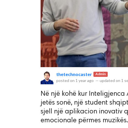
rved.
thetechnocaster
Admin
posted on
1 year ago
—
updated on
1 s
Në një kohë kur Inteligjenca 
jetës sonë, një student shqip
sjell një aplikacion inovati
emocionale përmes muzikës.