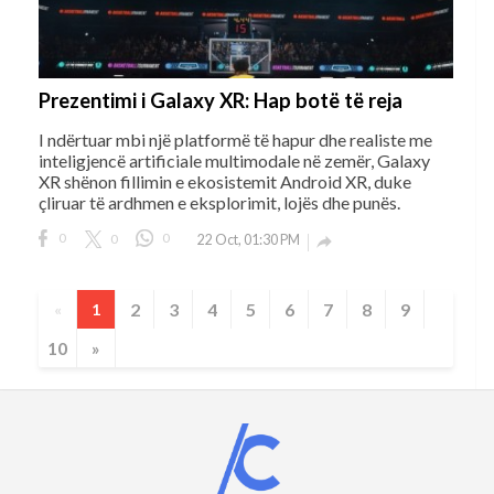
Prezentimi i Galaxy XR: Hap botë të reja
I ndërtuar mbi një platformë të hapur dhe realiste me
inteligjencë artificiale multimodale në zemër, Galaxy
XR shënon fillimin e ekosistemit Android XR, duke
çliruar të ardhmen e eksplorimit, lojës dhe punës.
0
0
0
22 Oct, 01:30 PM

2
3
4
5
6
7
8
9
«
1
10
»