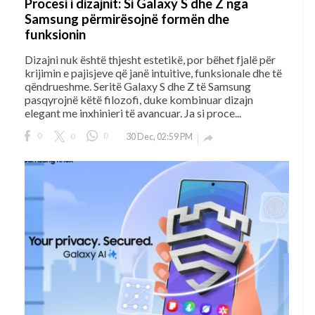
Procesi i dizajnit: Si Galaxy S dhe Z nga
Samsung përmirësojnë formën dhe
funksionin
Dizajni nuk është thjesht estetikë, por bëhet fjalë për
krijimin e pajisjeve që janë intuitive, funksionale dhe të
qëndrueshme. Seritë Galaxy S dhe Z të Samsung
pasqyrojnë këtë filozofi, duke kombinuar dizajn
elegant me inxhinieri të avancuar. Ja si proce...
0
0
0
30 Dec, 02:59 PM
