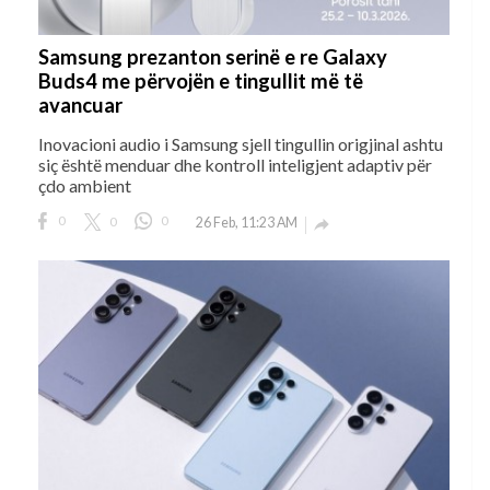
Samsung prezanton serinë e re Galaxy
Buds4 me përvojën e tingullit më të
avancuar
Inovacioni audio i Samsung sjell tingullin origjinal ashtu
siç është menduar dhe kontroll inteligjent adaptiv për
çdo ambient
0
0
0
26 Feb, 11:23 AM
