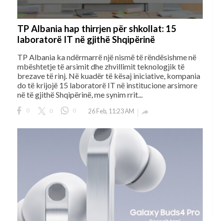
TP Albania hap thirrjen për shkollat: 15
laboratorë IT në gjithë Shqipërinë
TP Albania ka ndërmarrë një nismë të rëndësishme në
mbështetje të arsimit dhe zhvillimit teknologjik të
brezave të rinj. Në kuadër të kësaj iniciative, kompania
do të krijojë 15 laboratorë IT në institucione arsimore
në të gjithë Shqipërinë, me synim rrit...
0
0
0
26 Feb, 11:23 AM
