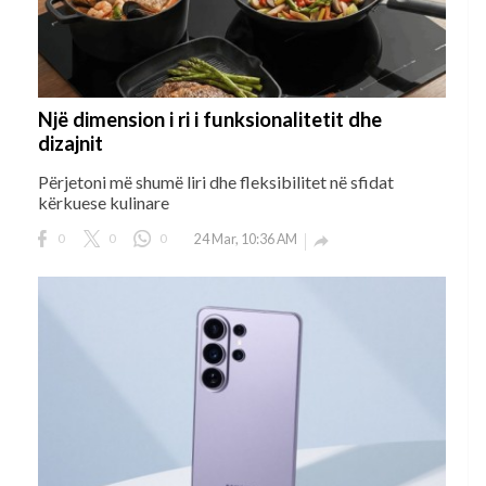
Një dimension i ri i funksionalitetit dhe
dizajnit
Përjetoni më shumë liri dhe fleksibilitet në sfidat
kërkuese kulinare
0
0
0
24 Mar, 10:36 AM
