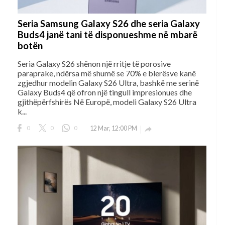
Seria Samsung Galaxy S26 dhe seria Galaxy
Buds4 janë tani të disponueshme në mbarë
botën
Seria Galaxy S26 shënon një rritje të porosive
paraprake, ndërsa më shumë se 70% e blerësve kanë
zgjedhur modelin Galaxy S26 Ultra, bashkë me serinë
Galaxy Buds4 që ofron një tingull impresionues dhe
gjithëpërfshirës Në Europë, modeli Galaxy S26 Ultra
k...
0
0
0
12 Mar, 12:00 PM
