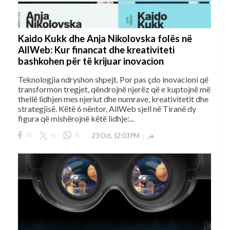
Kaido Kukk dhe Anja Nikolovska folës në
AllWeb: Kur financat dhe kreativiteti
bashkohen për të krijuar inovacion
Teknologjia ndryshon shpejt. Por pas çdo inovacioni që
transformon tregjet, qëndrojnë njerëz që e kuptojnë më
thellë lidhjen mes njeriut dhe numrave, kreativitetit dhe
strategjisë. Këtë 6 nëntor, AllWeb sjell në Tiranë dy
figura që mishërojnë këtë lidhje:...
0
0
0
23 Oct, 12:03 PM
