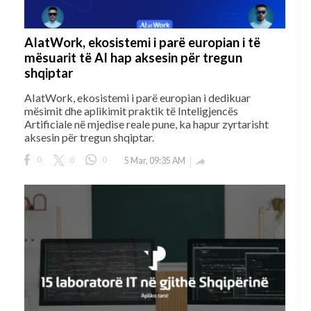
AIatWork, ekosistemi i parë europian i të
mësuarit të AI hap aksesin për tregun
shqiptar
AIatWork, ekosistemi i parë europian i dedikuar
mësimit dhe aplikimit praktik të Inteligjencës
Artificiale në mjedise reale pune, ka hapur zyrtarisht
aksesin për tregun shqiptar.
0
0
0
5 Mar, 09:35 AM
