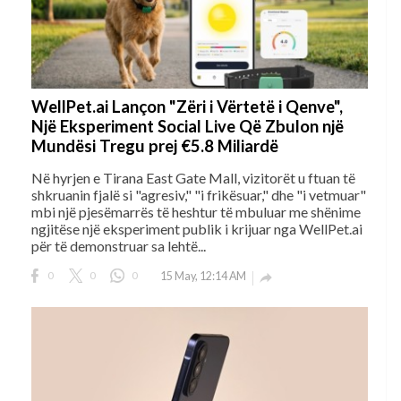
WellPet.ai Lançon "Zëri i Vërtetë i Qenve",
Një Eksperiment Social Live Që Zbulon një
Mundësi Tregu prej €5.8 Miliardë
Në hyrjen e Tirana East Gate Mall, vizitorët u ftuan të
shkruanin fjalë si "agresiv," "i frikësuar," dhe "i vetmuar"
mbi një pjesëmarrës të heshtur të mbuluar me shënime
ngjitëse një eksperiment publik i krijuar nga WellPet.ai
për të demonstruar sa lehtë...
0
0
0
15 May, 12:14 AM
