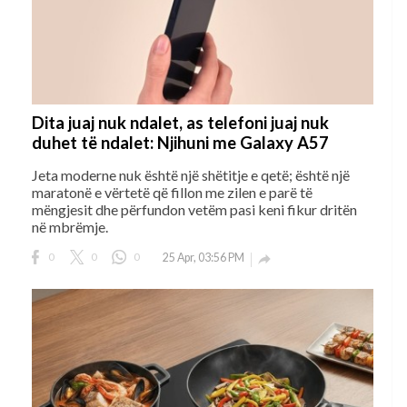
Dita juaj nuk ndalet, as telefoni juaj nuk
duhet të ndalet: Njihuni me Galaxy A57
Jeta moderne nuk është një shëtitje e qetë; është një
maratonë e vërtetë që fillon me zilen e parë të
mëngjesit dhe përfundon vetëm pasi keni fikur dritën
në mbrëmje.
0
0
0
25 Apr, 03:56 PM
