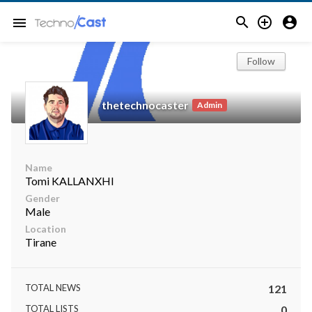



menu
Follow
thetechnocaster
Admin
Name
Tomi KALLANXHI
Gender
Male
Location
Tirane
TOTAL NEWS
121
TOTAL LISTS
0