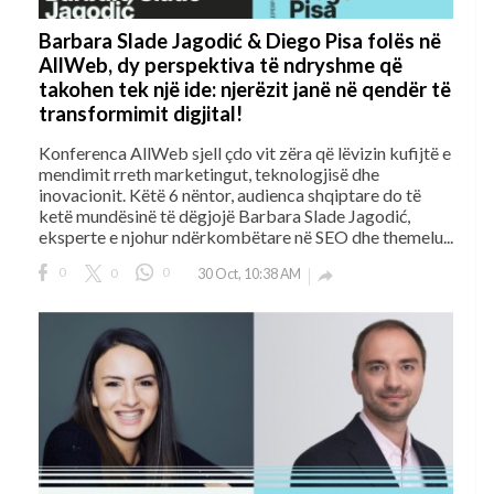
Barbara Slade Jagodić & Diego Pisa folës në
AllWeb, dy perspektiva të ndryshme që
takohen tek një ide: njerëzit janë në qendër të
transformimit digjital!
Konferenca AllWeb sjell çdo vit zëra që lëvizin kufijtë e
mendimit rreth marketingut, teknologjisë dhe
inovacionit. Këtë 6 nëntor, audienca shqiptare do të
ketë mundësinë të dëgjojë Barbara Slade Jagodić,
eksperte e njohur ndërkombëtare në SEO dhe themelu...
0
0
0
30 Oct, 10:38 AM
