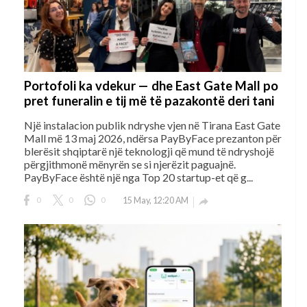
Portofoli ka vdekur — dhe East Gate Mall po
pret funeralin e tij më të pazakontë deri tani
Një instalacion publik ndryshe vjen në Tirana East Gate
Mall më 13 maj 2026, ndërsa PayByFace prezanton për
blerësit shqiptarë një teknologji që mund të ndryshojë
përgjithmonë mënyrën se si njerëzit paguajnë.
PayByFace është një nga Top 20 startup-et që g...
0
0
0
15 May, 12:20 AM
