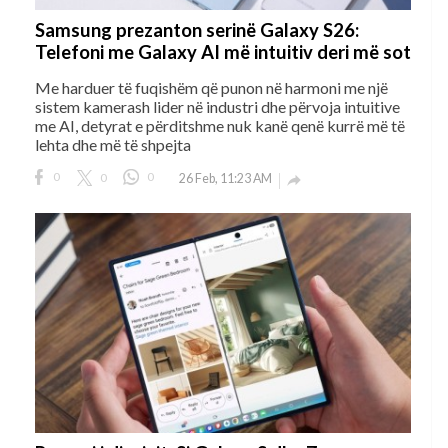
Samsung prezanton serinë Galaxy S26:
Telefoni me Galaxy AI më intuitiv deri më sot
Me harduer të fuqishëm që punon në harmoni me një
sistem kamerash lider në industri dhe përvoja intuitive
me AI, detyrat e përditshme nuk kanë qenë kurrë më të
lehta dhe më të shpejta
0
0
0
26 Feb, 11:23 AM
