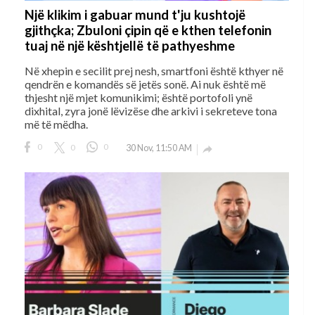
Një klikim i gabuar mund t'ju kushtojë
gjithçka; Zbuloni çipin që e kthen telefonin
tuaj në një kështjellë të pathyeshme
Në xhepin e secilit prej nesh, smartfoni është kthyer në
qendrën e komandës së jetës sonë. Ai nuk është më
thjesht një mjet komunikimi; është portofoli ynë
dixhital, zyra jonë lëvizëse dhe arkivi i sekreteve tona
më të mëdha.
0
0
0
30 Nov, 11:50 AM
