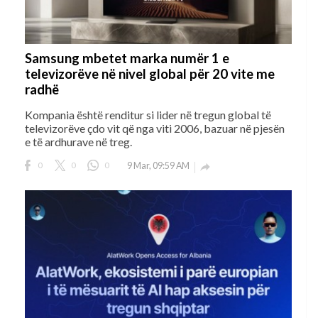
Samsung mbetet marka numër 1 e
televizorëve në nivel global për 20 vite me
radhë
Kompania është renditur si lider në tregun global të
televizorëve çdo vit që nga viti 2006, bazuar në pjesën
e të ardhurave në treg.
0
0
0
9 Mar, 09:59 AM
