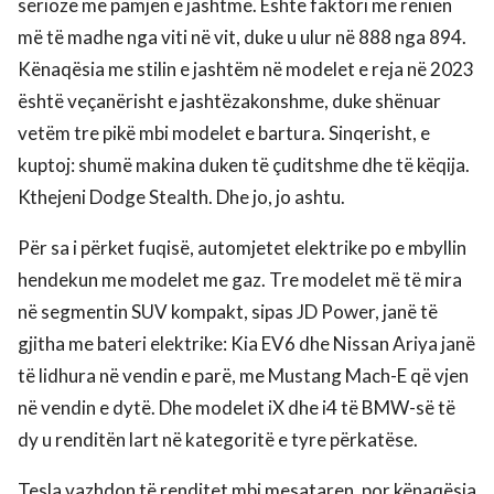
serioze me pamjen e jashtme. Është faktori me rënien
më të madhe nga viti në vit, duke u ulur në 888 nga 894.
Kënaqësia me stilin e jashtëm në modelet e reja në 2023
është veçanërisht e jashtëzakonshme, duke shënuar
vetëm tre pikë mbi modelet e bartura. Sinqerisht, e
kuptoj: shumë makina duken të çuditshme dhe të këqija.
Kthejeni Dodge Stealth. Dhe jo, jo ashtu.
Për sa i përket fuqisë, automjetet elektrike po e mbyllin
hendekun me modelet me gaz. Tre modelet më të mira
në segmentin SUV kompakt, sipas JD Power, janë të
gjitha me bateri elektrike: Kia EV6 dhe Nissan Ariya janë
të lidhura në vendin e parë, me Mustang Mach-E që vjen
në vendin e dytë. Dhe modelet iX dhe i4 të BMW-së të
dy u renditën lart në kategoritë e tyre përkatëse.
Tesla vazhdon të renditet mbi mesataren, por kënaqësia