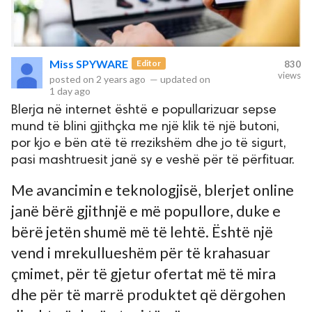
Miss SPYWARE
Editor
830
views
posted on
2 years ago
—
updated on
1 day ago
Blerja në internet është e popullarizuar sepse
mund të blini gjithçka me një klik të një butoni,
por kjo e bën atë të rrezikshëm dhe jo të sigurt,
pasi mashtruesit janë sy e veshë për të përfituar.
Me avancimin e teknologjisë, blerjet online
janë bërë gjithnjë e më popullore, duke e
bërë jetën shumë më të lehtë. Është një
vend i mrekullueshëm për të krahasuar
çmimet, për të gjetur ofertat më të mira
dhe për të marrë produktet që dërgohen