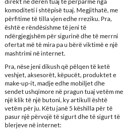
direkt në derën tuaj të përparme nga
komoditeti i shtëpisë tuaj. Megjithatë, me
përfitime të tilla vjen edhe rreziku. Pra,
është e rëndësishme të jeni të
ndërgjegjshëm për sigurinë dhe të merrni
ofertat më të mira pa u bërë viktimë e një
mashtrimi në internet.
Pra, nëse jeni dikush që pëlqen të ketë
veshjet, aksesorët, këpucët, produktet e
make-up-it, madje edhe mobiljet dhe
sendet ushqimore në pragun tuaj vetëm me
një klik të një butoni, ky artikull është
vetëm për ju. Këtu janë 5 këshilla për të
pasur një përvojë të sigurt dhe të sigurt të
blerjeve në internet: