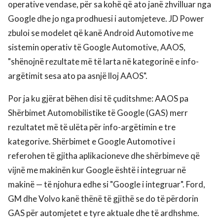
operative vendase, për sa kohë që ato janë zhvilluar nga
Google dhe jo nga prodhuesi i automjeteve. JD Power
zbuloi se modelet që kanë Android Automotive me
sistemin operativ të Google Automotive, AAOS,
"shënojnë rezultate më të larta në kategorinë e info-
argëtimit sesa ato pa asnjë lloj AAOS".
Por ja ku gjërat bëhen disi të çuditshme: AAOS pa
Shërbimet Automobilistike të Google (GAS) merr
rezultatet më të ulëta për info-argëtimin e tre
kategorive. Shërbimet e Google Automotive i
referohen të gjitha aplikacioneve dhe shërbimeve që
vijnë me makinën kur Google është i integruar në
makinë — të njohura edhe si "Google i integruar". Ford,
GM dhe Volvo kanë thënë të gjithë se do të përdorin
GAS për automjetet e tyre aktuale dhe të ardhshme.