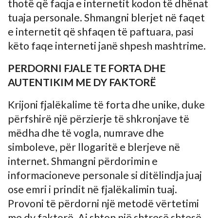
thotë që faqja e internetit kodon të dhënat
tuaja personale. Shmangni blerjet në faqet
e internetit që shfaqen të paftuara, pasi
këto faqe interneti janë shpesh mashtrime.
PERDORNI FJALE TE FORTA DHE
AUTENTIKIM ME DY FAKTORË
Krijoni fjalëkalime të forta dhe unike, duke
përfshirë një përzierje të shkronjave të
mëdha dhe të vogla, numrave dhe
simboleve, për llogaritë e blerjeve në
internet. Shmangni përdorimin e
informacioneve personale si ditëlindja juaj
ose emri i prindit në fjalëkalimin tuaj.
Provoni të përdorni një metodë vërtetimi
me dy faktorë. Ai shton një shtresë shtesë