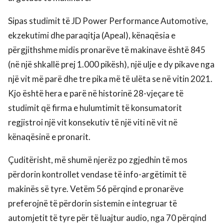
Sipas studimit të JD Power Performance Automotive,
ekzekutimi dhe paraqitja (Apeal), kënaqësia e
përgjithshme midis pronarëve të makinave është 845
(në një shkallë prej 1.000 pikësh), një ulje e dy pikave nga
një vit më parë dhe tre pika më të ulëta se në vitin 2021.
Kjo është hera e parë në historinë 28-vjeçare të
studimit që firma e hulumtimit të konsumatorit
regjistroi një vit konsekutiv të një viti në vit në
kënaqësinë e pronarit.
Çuditërisht, më shumë njerëz po zgjedhin të mos
përdorin kontrollet vendase të info-argëtimit të
makinës së tyre. Vetëm 56 përqind e pronarëve
preferojnë të përdorin sistemin e integruar të
automjetit të tyre për të luajtur audio, nga 70 përqind