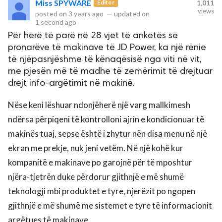
Miss SPYWARE
Editor
1,011
views
posted on
3 years ago
—
updated on
1 second ago
rved.
Për herë të parë në 28 vjet të anketës së
pronarëve të makinave të JD Power, ka një rënie
të njëpasnjëshme të kënaqësisë nga viti në vit,
me pjesën më të madhe të zemërimit të drejtuar
drejt info-argëtimit në makinë.
Nëse keni lëshuar ndonjëherë një varg mallkimesh
ndërsa përpiqeni të kontrolloni ajrin e kondicionuar të
makinës tuaj, sepse është i zhytur nën disa menu në një
ekran me prekje, nuk jeni vetëm. Në një kohë kur
kompanitë e makinave po garojnë për të mposhtur
njëra-tjetrën duke përdorur gjithnjë e më shumë
teknologji mbi produktet e tyre, njerëzit po ngopen
gjithnjë e më shumë me sistemet e tyre të informacionit
argëtues të makinave.