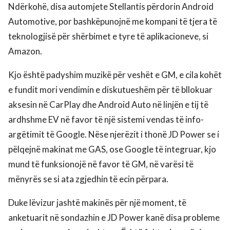
Ndërkohë, disa automjete Stellantis përdorin Android
Automotive, por bashkëpunojnë me kompani të tjera të
teknologjisë për shërbimet e tyre të aplikacioneve, si
Amazon.
Kjo është padyshim muzikë për veshët e GM, e cila kohët
e fundit mori vendimin e diskutueshëm për të bllokuar
aksesin në CarPlay dhe Android Auto në linjën e tij të
ardhshme EV në favor të një sistemi vendas të info-
argëtimit të Google. Nëse njerëzit i thonë JD Power se i
pëlqejnë makinat me GAS, ose Google të integruar, kjo
mund të funksionojë në favor të GM, në varësi të
mënyrës se si ata zgjedhin të ecin përpara.
Duke lëvizur jashtë makinës për një moment, të
anketuarit në sondazhin e JD Power kanë disa probleme