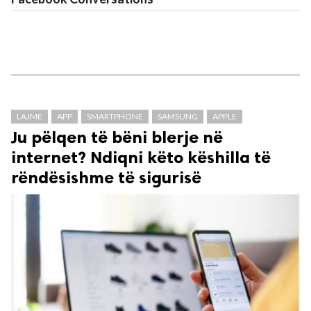
LAJME
APP
SMARTPHONE
SAMSUNG
APPLE
Ju pëlqen të bëni blerje në
internet? Ndiqni këto këshilla të
rëndësishme të sigurisë