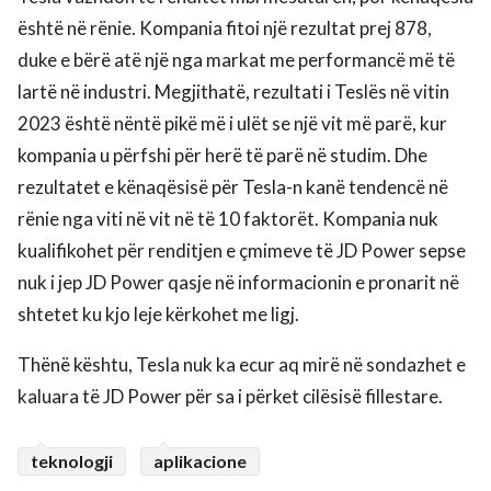
është në rënie. Kompania fitoi një rezultat prej 878,
duke e bërë atë një nga markat me performancë më të
lartë në industri. Megjithatë, rezultati i Teslës në vitin
2023 është nëntë pikë më i ulët se një vit më parë, kur
kompania u përfshi për herë të parë në studim. Dhe
rezultatet e kënaqësisë për Tesla-n kanë tendencë në
rënie nga viti në vit në të 10 faktorët. Kompania nuk
kualifikohet për renditjen e çmimeve të JD Power sepse
nuk i jep JD Power qasje në informacionin e pronarit në
shtetet ku kjo leje kërkohet me ligj.
Thënë kështu, Tesla nuk ka ecur aq mirë në sondazhet e
kaluara të JD Power për sa i përket cilësisë fillestare.
teknologji
aplikacione