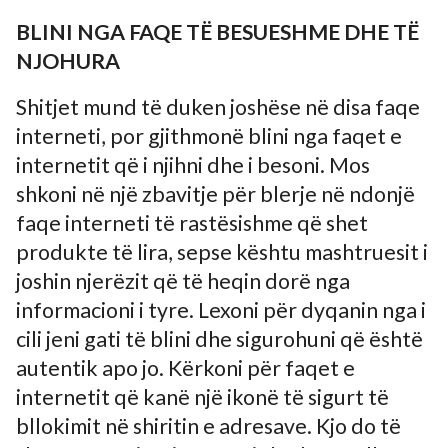
BLINI NGA FAQE TË BESUESHME DHE TË
NJOHURA
Shitjet mund të duken joshëse në disa faqe
interneti, por gjithmonë blini nga faqet e
internetit që i njihni dhe i besoni. Mos
shkoni në një zbavitje për blerje në ndonjë
faqe interneti të rastësishme që shet
produkte të lira, sepse kështu mashtruesit i
joshin njerëzit që të heqin dorë nga
informacioni i tyre. Lexoni për dyqanin nga i
cili jeni gati të blini dhe sigurohuni që është
autentik apo jo. Kërkoni për faqet e
internetit që kanë një ikonë të sigurt të
bllokimit në shiritin e adresave. Kjo do të