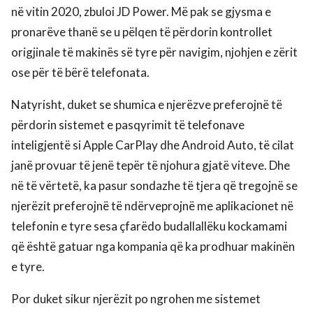
në vitin 2020, zbuloi JD Power. Më pak se gjysma e
pronarëve thanë se u pëlqen të përdorin kontrollet
origjinale të makinës së tyre për navigim, njohjen e zërit
ose për të bërë telefonata.
Natyrisht, duket se shumica e njerëzve preferojnë të
përdorin sistemet e pasqyrimit të telefonave
inteligjentë si Apple CarPlay dhe Android Auto, të cilat
janë provuar të jenë tepër të njohura gjatë viteve. Dhe
në të vërtetë, ka pasur sondazhe të tjera që tregojnë se
njerëzit preferojnë të ndërveprojnë me aplikacionet në
telefonin e tyre sesa çfarëdo budallallëku kockamami
që është gatuar nga kompania që ka prodhuar makinën
e tyre.
Por duket sikur njerëzit po ngrohen me sistemet