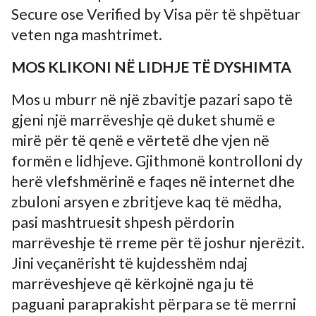
Secure ose Verified by Visa për të shpëtuar
veten nga mashtrimet.
MOS KLIKONI NË LIDHJE TË DYSHIMTA
Mos u mburr në një zbavitje pazari sapo të
gjeni një marrëveshje që duket shumë e
mirë për të qenë e vërtetë dhe vjen në
formën e lidhjeve. Gjithmonë kontrolloni dy
herë vlefshmërinë e faqes në internet dhe
zbuloni arsyen e zbritjeve kaq të mëdha,
pasi mashtruesit shpesh përdorin
marrëveshje të rreme për të joshur njerëzit.
Jini veçanërisht të kujdesshëm ndaj
marrëveshjeve që kërkojnë nga ju të
paguani paraprakisht përpara se të merrni