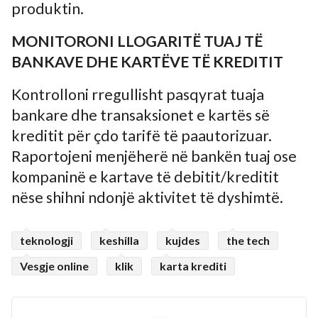
produktin.
MONITORONI LLOGARITË TUAJ TË
BANKAVE DHE KARTËVE TË KREDITIT
Kontrolloni rregullisht pasqyrat tuaja
bankare dhe transaksionet e kartës së
kreditit për çdo tarifë të paautorizuar.
Raportojeni menjëherë në bankën tuaj ose
kompaninë e kartave të debitit/kreditit
nëse shihni ndonjë aktivitet të dyshimtë.
teknologji
keshilla
kujdes
the tech
Vesgje online
klik
karta krediti