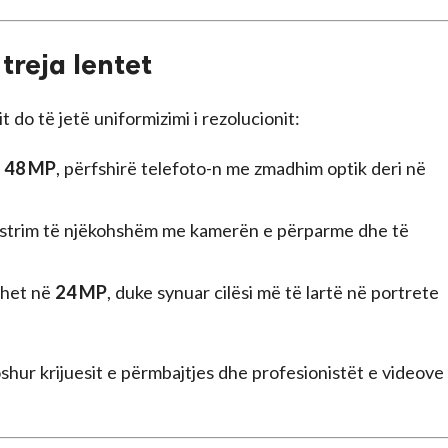
treja lentet
vit do të jetë uniformizimi i rezolucionit:
ë 48 MP
, përfshirë telefoto-n me zmadhim optik deri në
istrim të njëkohshëm me kamerën e përparme dhe të
ohet në
24 MP
, duke synuar cilësi më të lartë në portrete
hur krijuesit e përmbajtjes dhe profesionistët e videove