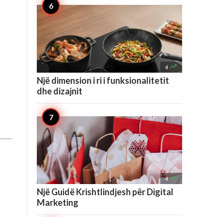

4
Një dimension i ri i funksionalitetit
dhe dizajnit

4
Një Guidë Krishtlindjesh për Digital
Marketing