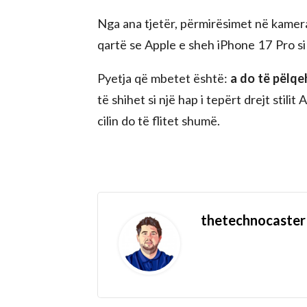
Nga ana tjetër, përmirësimet në kamera 
qartë se Apple e sheh iPhone 17 Pro si
Pyetja që mbetet është:
a do të pëlqe
të shihet si një hap i tepërt drejt stili
cilin do të flitet shumë.
thetechnocaster