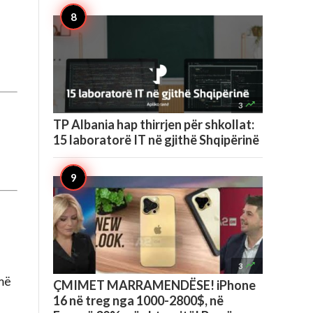

3
TP Albania hap thirrjen për shkollat:
15 laboratorë IT në gjithë Shqipërinë

3
 më
ÇMIMET MARRAMENDËSE! iPhone
16 në treg nga 1000-2800$, në