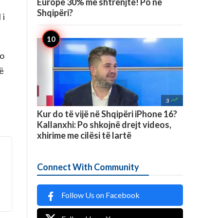
Europë 30% më shtrenjtë! Po në
Shqipëri?
 i
o
të

3
Kur do të vijë në Shqipëri iPhone 16?
Kallanxhi: Po shkojnë drejt videos,
xhirime me cilësi të lartë
Connect With Community
Follow Us on Facebook