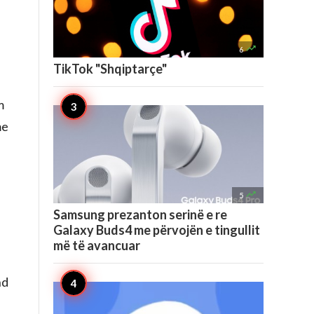

6
TikTok "Shqiptarçe"
m
me

5
Samsung prezanton serinë e re
Galaxy Buds4 me përvojën e tingullit
më të avancuar
nd