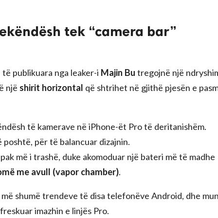
trekëndësh tek “camera bar”
 të publikuara nga leaker-i
Majin Bu
tregojnë një ndryshi
të një
shirit horizontal
që shtrihet në gjithë pjesën e pas
ekëndësh të kamerave në iPhone-ët Pro të deritanishëm.
poshtë, për të balancuar dizajnin.
të pak më i trashë, duke akomoduar një bateri më të madhe
homë me avull (vapor chamber)
.
het më shumë trendeve të disa telefonëve Android, dhe mu
ifreskuar imazhin e linjës Pro.