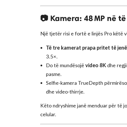
📷 Kamera: 48 MP në të 
Një tjetër risi e fortë e linjës Pro këtë 
Të tre kamerat prapa pritet të jen
3.5×.
Do të mundësojë
video 8K
dhe regj
pasme.
Selfie-kamera TrueDepth përmirës
dhe video-thirrje.
Këto ndryshime janë menduar për të jos
celular.