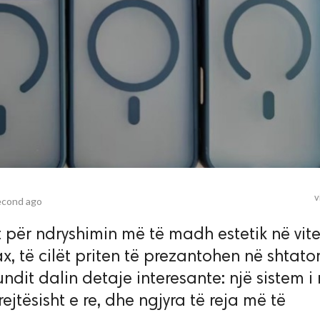
v
econd ago
 për ndryshimin më të madh estetik në vit
, të cilët priten të prezantohen në shtato
dit dalin detaje interesante: një sistem i r
jtësisht e re, dhe ngjyra të reja më të