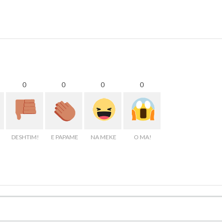
0
0
0
0
DESHTIM!
E PAPAME
NA MEKE
O MA!