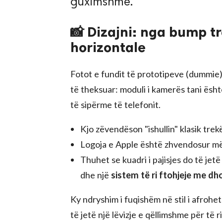
guximshme.
📸 Dizajni: nga bump 
horizontale
Fotot e fundit të prototipeve (dummie)
të theksuar: moduli i kamerës tani ësh
të sipërme të telefonit.
Kjo zëvendëson "ishullin" klasik tr
Logoja e Apple është zhvendosur më 
Thuhet se kuadri i pajisjes do të je
dhe një
sistem të ri ftohjeje me d
Ky ndryshim i fuqishëm në stil i afro
të jetë një lëvizje e qëllimshme për të r