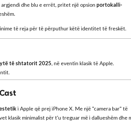
, argjendi dhe blu e errët, pritet një opsion
portokalli-
ueshëm.
ime të reja për të përputhur këtë identitet të freskët.
dytë të shtatorit 2025
, në eventin klasik të Apple.
ntit.
Cast
estetik
i Apple që prej iPhone X. Me një "camera bar" të
 vet klasik minimalist për t'u treguar më i dallueshëm dhe