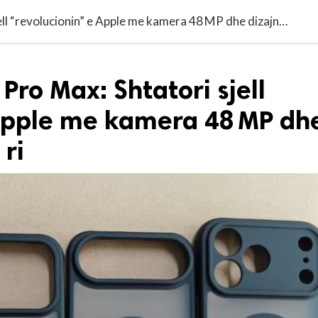
iPhone 17 Pro dhe Pro Max: Shtatori sjell “revolucionin” e Apple me kamera 48 MP dhe dizajn tërësisht të ri
Pro Max: Shtatori sjell
 Apple me kamera 48 MP dh
 ri