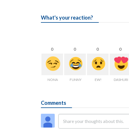
What's your reaction?
0
0
0
0
NONA
FUNNY
EW!
DASHURI
Comments