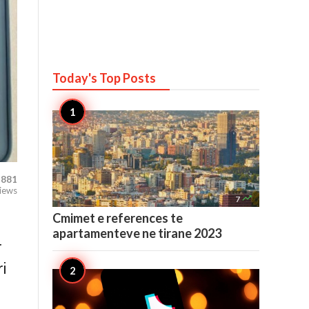
Today's Top
Posts
881
iews

7
Cmimet e references te
e
apartamenteve ne tirane 2023
r
i