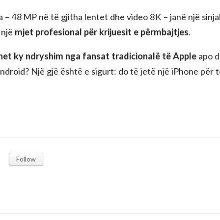
– 48 MP në të gjitha lentet dhe video 8K – janë një sinjal
 një
mjet profesional për krijuesit e përmbajtjes
.
het ky ndryshim nga fansat tradicionalë të Apple
apo d
t Android? Një gjë është e sigurt: do të jetë një iPhone për 
Follow