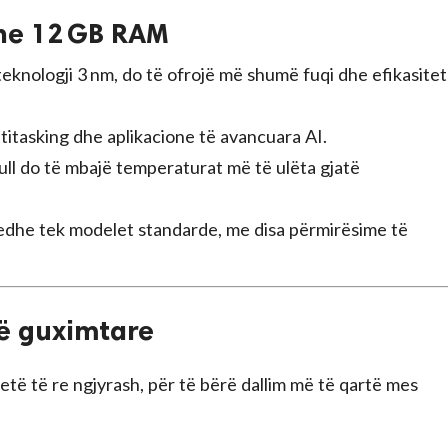
dhe 12 GB RAM
teknologji 3 nm, do të ofrojë më shumë fuqi dhe efikasitet
ltitasking dhe aplikacione të avancuara AI.
vull do të mbajë temperaturat më të ulëta gjatë
edhe tek modelet standarde, me disa përmirësime të
më guximtare
etë të re ngjyrash, për të bërë dallim më të qartë mes