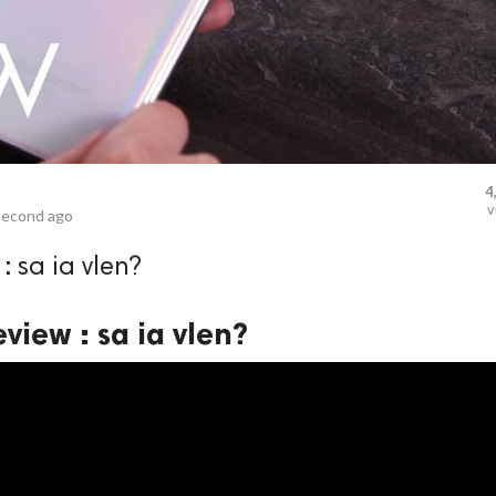
4
v
second ago
 sa ia vlen?
iew : sa ia vlen?