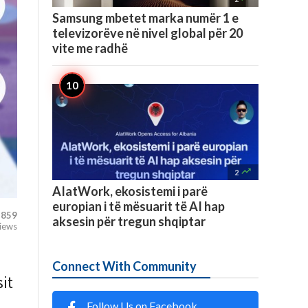
Samsung mbetet marka numër 1 e
televizorëve në nivel global për 20
vite me radhë

2
AIatWork, ekosistemi i parë
europian i të mësuarit të AI hap
859
aksesin për tregun shqiptar
iews
Connect With Community
it
Follow Us on Facebook