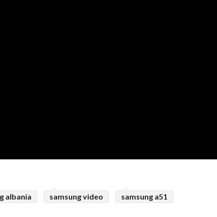
 albania
samsung video
samsung a51