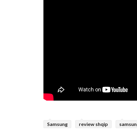
Samsung
review shqip
samsung