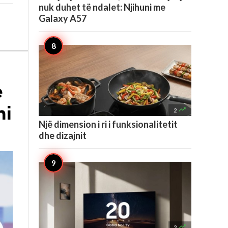
nuk duhet të ndalet: Njihuni me
Galaxy A57
e
ni

2
Një dimension i ri i funksionalitetit
dhe dizajnit

2