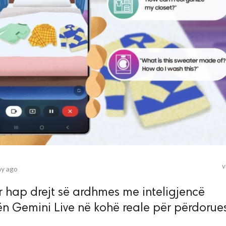
v
ay ago
r hap drejt së ardhmes me inteligjencë
ojën Gemini Live në kohë reale për përdorues