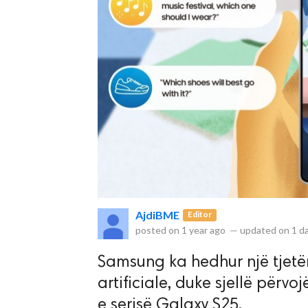
AjdiBME
Editor
posted on
1 year ago
—
updated on
1 d
Samsung ka hedhur një tjetë
artificiale, duke sjellë përv
e serisë Galaxy S25.