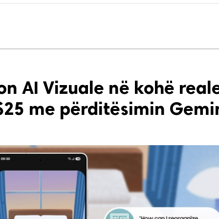
n AI Vizuale në kohë real
 S25 me përditësimin Gemi