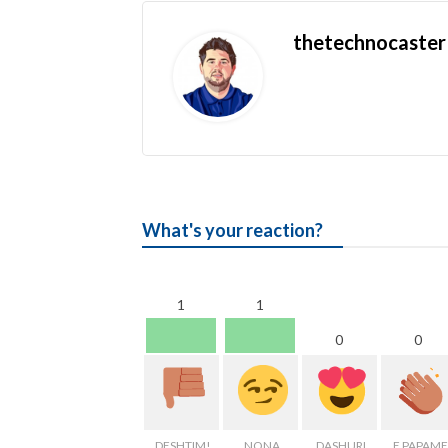
thetechnocaster
What's your reaction?
1
1
0
0
DESHTIM!
NONA
DASHURI
E PAPAME