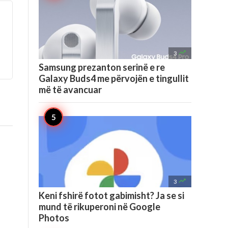

3
Samsung prezanton serinë e re
Galaxy Buds4 me përvojën e tingullit
më të avancuar

3
Keni fshirë fotot gabimisht? Ja se si
mund të rikuperoni në Google
Photos