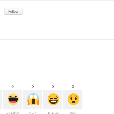
Follow
0
0
0
0
NA MEKE
O MA!
FUNNY
EW!