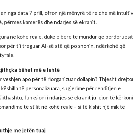
en nga data 7 prill, ofron një mënyrë të re dhe më intuiti
ë, përmes kamerës dhe ndarjes së ekranit.
nçura në kohë reale, duke e bërë të mundur që përdoruesit
or për t’i treguar AI-së atë që po shohin, ndërkohë që
tyrale.
gjithçka bëhet më e lehtë
 veshjen apo për të riorganizuar dollapin? Thjesht drejto
këshilla të personalizuara, sugjerime për renditjen e
jithashtu, funksioni i ndarjes së ekranit ju lejon të kërkoni
andime të stilit në kohë reale – si të kishit një mik të
uthje me jetën tuaj