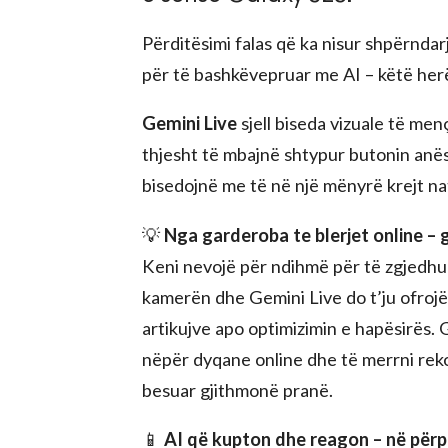
Përditësimi falas që ka nisur shpërndarj
për të bashkëvepruar me AI – këtë her
Gemini Live
sjell biseda vizuale të me
thjesht të mbajnë shtypur butonin anës
bisedojnë me të në një mënyrë krejt na
💡
Nga garderoba te blerjet online – 
Keni nevojë për ndihmë për të zgjedhur
kamerën dhe Gemini Live do t’ju ofrojë 
artikujve apo optimizimin e hapësirës. G
nëpër dyqane online dhe të merrni rekom
besuar gjithmonë pranë.
📱
AI që kupton dhe reagon – në përp