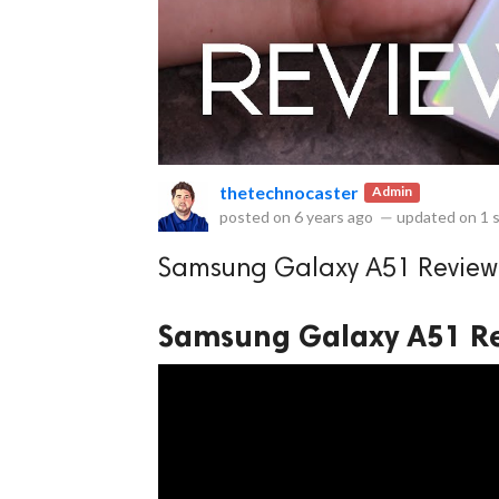
rved.
thetechnocaster
Admin
posted on
6 years ago
—
updated on
1 
Samsung Galaxy A51 Review :
Samsung Galaxy A51 Rev