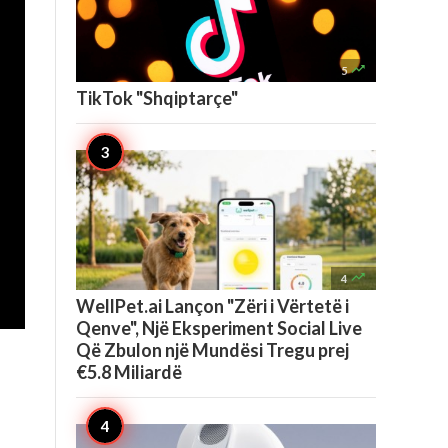

5
TikTok "Shqiptarçe"

4
WellPet.ai Lançon "Zëri i Vërtetë i
Qenve", Një Eksperiment Social Live
Që Zbulon një Mundësi Tregu prej
€5.8 Miliardë