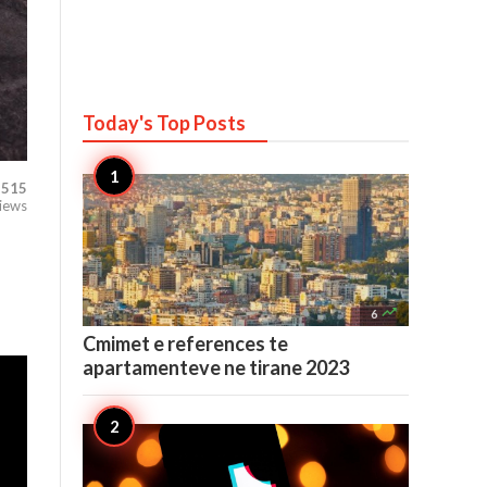
Today's Top
Posts
,515
iews

6
Cmimet e references te
apartamenteve ne tirane 2023