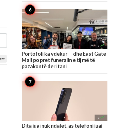

2
Portofoli ka vdekur — dhe East Gate
est
Mall po pret funeralin e tij më të
pazakontë deri tani

2
Dita juaj nuk ndalet, as telefoni juaj