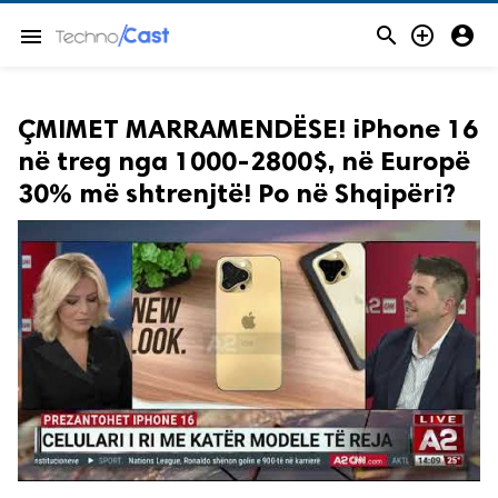



menu
ÇMIMET MARRAMENDËSE! iPhone 16
në treg nga 1000-2800$, në Europë
30% më shtrenjtë! Po në Shqipëri?