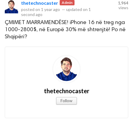
thetechnocaster
Admin
1,964
views
posted on
1 year ago
—
updated on
1
second ago
rved.
ÇMIMET MARRAMENDËSE! iPhone 16 në treg nga
1000-2800$, në Europë 30% më shtrenjtë! Po në
Shqipëri?
thetechnocaster
Follow