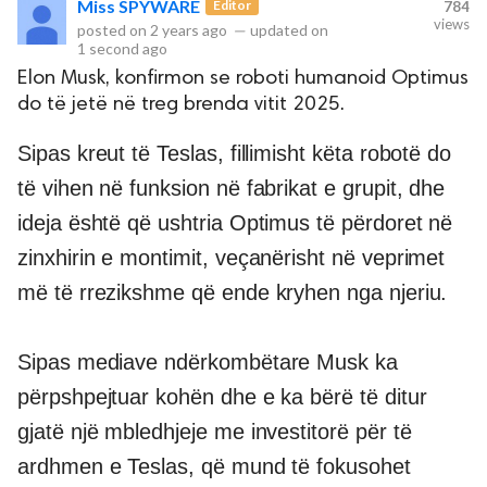
Miss SPYWARE
Editor
784
views
posted on
2 years ago
—
updated on
1 second ago
rved.
Elon Musk, konfirmon se roboti humanoid Optimus
do të jetë në treg brenda vitit 2025.
Sipas kreut të Teslas, fillimisht këta robotë do
të vihen në funksion në fabrikat e grupit, dhe
ideja është që ushtria Optimus të përdoret në
zinxhirin e montimit, veçanërisht në veprimet
më të rrezikshme që ende kryhen nga njeriu.
Sipas mediave ndërkombëtare Musk ka
përpshpejtuar kohën dhe e ka bërë të ditur
gjatë një mbledhjeje me investitorë për të
ardhmen e Teslas, që mund të fokusohet