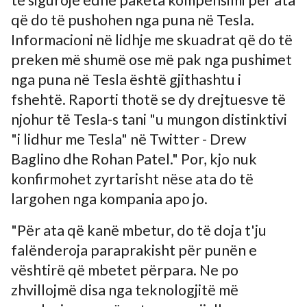
që do të pushohen nga puna në Tesla.
Informacioni në lidhje me skuadrat që do të
preken më shumë ose më pak nga pushimet
nga puna në Tesla është gjithashtu i
fshehtë. Raporti thotë se dy drejtuesve të
njohur të Tesla-s tani "u mungon distinktivi
"i lidhur me Tesla" në Twitter - Drew
Baglino dhe Rohan Patel." Por, kjo nuk
konfirmohet zyrtarisht nëse ata do të
largohen nga kompania apo jo.
"Për ata që kanë mbetur, do të doja t'ju
falënderoja paraprakisht për punën e
vështirë që mbetet përpara. Ne po
zhvillojmë disa nga teknologjitë më