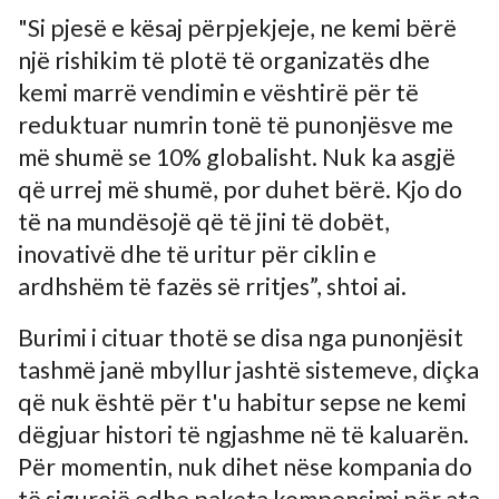
"Si pjesë e kësaj përpjekjeje, ne kemi bërë
një rishikim të plotë të organizatës dhe
kemi marrë vendimin e vështirë për të
reduktuar numrin tonë të punonjësve me
më shumë se 10% globalisht. Nuk ka asgjë
që urrej më shumë, por duhet bërë. Kjo do
të na mundësojë që të jini të dobët,
inovativë dhe të uritur për ciklin e
ardhshëm të fazës së rritjes”, shtoi ai.
Burimi i cituar thotë se disa nga punonjësit
tashmë janë mbyllur jashtë sistemeve, diçka
që nuk është për t'u habitur sepse ne kemi
dëgjuar histori të ngjashme në të kaluarën.
Për momentin, nuk dihet nëse kompania do
të sigurojë edhe paketa kompensimi për ata