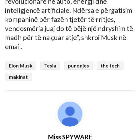
revolucionare në auto, energji dhe
inteligjencë artificiale. Ndërsa e përgatisim
kompaninë për fazën tjetër të rritjes,
vendosmëria juaj do të bëjë një ndryshim të
madh për të na çuar atje”, shkroi Musk në
email.
Elon Musk
Tesla
punonjes
the tech
makinat
Miss SPYWARE