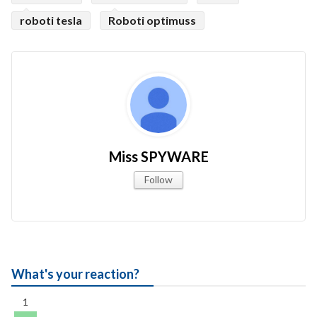
roboti tesla
Roboti optimuss
Miss SPYWARE
Follow
What's your reaction?
1