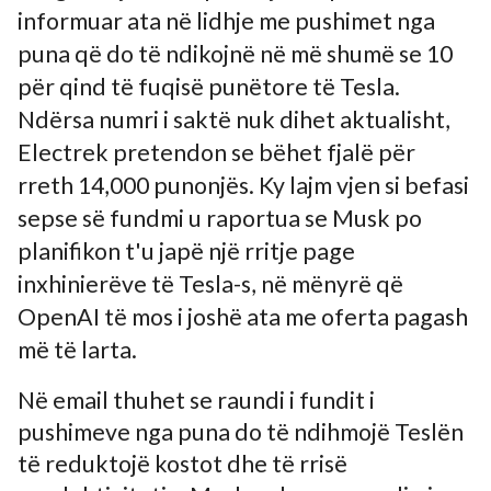
informuar ata në lidhje me pushimet nga
puna që do të ndikojnë në më shumë se 10
për qind të fuqisë punëtore të Tesla.
Ndërsa numri i saktë nuk dihet aktualisht,
Electrek pretendon se bëhet fjalë për
rreth 14,000 punonjës. Ky lajm vjen si befasi
sepse së fundmi u raportua se Musk po
planifikon t'u japë një rritje page
inxhinierëve të Tesla-s, në mënyrë që
OpenAI të mos i joshë ata me oferta pagash
më të larta.
Në email thuhet se raundi i fundit i
pushimeve nga puna do të ndihmojë Teslën
të reduktojë kostot dhe të rrisë