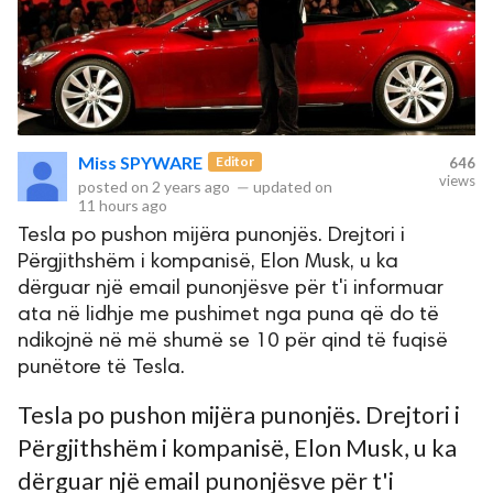
Miss SPYWARE
Editor
646
views
posted on
2 years ago
—
updated on
11 hours ago
Tesla po pushon mijëra punonjës. Drejtori i
Përgjithshëm i kompanisë, Elon Musk, u ka
dërguar një email punonjësve për t'i informuar
ata në lidhje me pushimet nga puna që do të
ndikojnë në më shumë se 10 për qind të fuqisë
punëtore të Tesla.
Tesla po pushon mijëra punonjës. Drejtori i
Përgjithshëm i kompanisë, Elon Musk, u ka
dërguar një email punonjësve për t'i