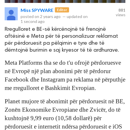
Miss SPYWARE
Editor
881
views
rved.
posted on
2 years ago
—
updated on
1 second ago
Rregulloret e BE-së kërcënojnë të frenojnë
aftësinë e Meta për të personalizuar reklamat
për përdoruesit pa pëlqimin e tyre dhe të
dëmtojnë burimin e saj kryesor të të ardhurave.
Meta Platforms tha se do t'u ofrojë përdoruesve
në Evropë një plan abonimi për të përdorur
Facebook dhe Instagram pa reklama në përputhje
me rregulloret e Bashkimit Evropian.
Planet mujore të abonimit për përdoruesit në BE,
Zonën Ekonomike Evropiane dhe Zvicër, do të
kushtojnë 9,99 euro (10,58 dollarë) për
përdoruesit e internetit ndërsa përdoruesit e iOS