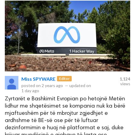
Miss SPYWARE
Editor
1,124
views
posted on
2 years ago
—
updated on
1 day ago
Zyrtarët e Bashkimit Evropian po hetojnë Metën
lidhur me shqetësimet se kompania nuk ka bërë
mjaftueshëm për të mbrojtur zgjedhjet e
ardhshme të BE-së ose për të luftuar
dezinformimin e huaj në platformat e saj, duke