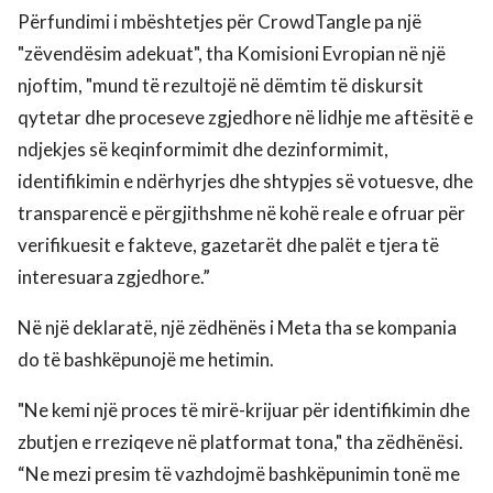
Përfundimi i mbështetjes për CrowdTangle pa një
"zëvendësim adekuat", tha Komisioni Evropian në një
njoftim, "mund të rezultojë në dëmtim të diskursit
qytetar dhe proceseve zgjedhore në lidhje me aftësitë e
ndjekjes së keqinformimit dhe dezinformimit,
identifikimin e ndërhyrjes dhe shtypjes së votuesve, dhe
transparencë e përgjithshme në kohë reale e ofruar për
verifikuesit e fakteve, gazetarët dhe palët e tjera të
interesuara zgjedhore.”
Në një deklaratë, një zëdhënës i Meta tha se kompania
do të bashkëpunojë me hetimin.
"Ne kemi një proces të mirë-krijuar për identifikimin dhe
zbutjen e rreziqeve në platformat tona," tha zëdhënësi.
“Ne mezi presim të vazhdojmë bashkëpunimin tonë me