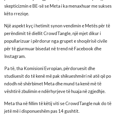
skepticizmin e BE-së se Meta i ka menaxhuar me sukses
këto rreziqe.
Një aspekt kyç i hetimit synon vendimin e Metës për të
perëndimit të diellit CrowdTangle, një mjet dikur i
popullarizuar i përdorur nga grupet e shoqërisë civile
për të gjurmuar bisedat në trend në Facebook dhe
Instagram.
Pa të, tha Komisioni Evropian, përdoruesit dhe
studiuesit do të kenë më pak shikueshmëri në atë që po
ndodh në shërbimet Meta dhe mund ta kenë më të
vështirë zbulimin e ndërhyrjeve të huaja në zgjedhje.
Meta tha në fillim të këtij viti se CrowdTangle nuk do të
jetë më i disponueshëm pas 14 gushtit.