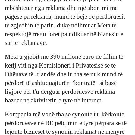
mbështetur nga reklama dhe një abonimi me
pagesë pa reklama, mund të bëjë që përdoruesit
të zgjedhin të parin, duke ndihmuar Meta të
respektojë rregulloret pa ndikuar në biznesin e
saj të reklamave.
Meta u gjobit me 390 milionë euro në fillim të
këtij viti nga Komisioneri i Privatësisë së të
Dhënave të Irlandës dhe iu tha se nuk mund të
përdorë të ashtuquajturën "kontratë" si bazë
ligjore për t'u dërguar përdoruesve reklama
bazuar në aktivitetin e tyre në internet.
Kompania më vonë tha se synonte t'u kërkonte
përdoruesve në BE pëlqimin e tyre përpara se të
lejonte bizneset të synonin reklamat në mënyrë