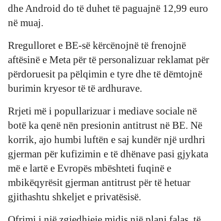
dhe Android do të duhet të paguajnë 12,99 euro
në muaj.
Rregulloret e BE-së kërcënojnë të frenojnë
aftësinë e Meta për të personalizuar reklamat për
përdoruesit pa pëlqimin e tyre dhe të dëmtojnë
burimin kryesor të të ardhurave.
Rrjeti më i popullarizuar i mediave sociale në
botë ka qenë nën presionin antitrust në BE. Në
korrik, ajo humbi luftën e saj kundër një urdhri
gjerman për kufizimin e të dhënave pasi gjykata
më e lartë e Evropës mbështeti fuqinë e
mbikëqyrësit gjerman antitrust për të hetuar
gjithashtu shkeljet e privatësisë.
Ofrimi i një zgjedhjeje midis një plani falas, të