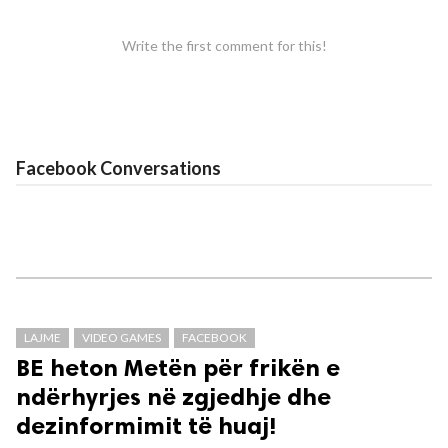
Write the first comment for this!
Facebook Conversations
LAJME
VIDEO GAMES
FACEBOOK
BE heton Metën për frikën e
ndërhyrjes në zgjedhje dhe
dezinformimit të huaj!