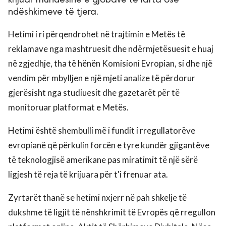
krijuar mundësinë e gjobave të larta ose
ndëshkimeve të tjera.
Hetimi i ri përqendrohet në trajtimin e Metës të
reklamave nga mashtruesit dhe ndërmjetësuesit e huaj
në zgjedhje, tha të hënën Komisioni Evropian, si dhe një
vendim për mbylljen e një mjeti analize të përdorur
gjerësisht nga studiuesit dhe gazetarët për të
monitoruar platformat e Metës.
Hetimi është shembulli më i fundit i rregullatorëve
evropianë që përkulin forcën e tyre kundër gjigantëve
të teknologjisë amerikane pas miratimit të një sërë
ligjesh të reja të krijuara për t'i frenuar ata.
Zyrtarët thanë se hetimi nxjerr në pah shkelje të
dukshme të ligjit të nënshkrimit të Evropës që rregullon