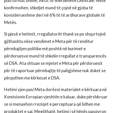
platformat online, Aktit të Shërbimeve Dixhitale. Nëse
konfirmohen, shkeljet mund të çojnë në gjoba të
konsiderueshme deri në 6% të të ardhurave globale të
Metës.
Si pjesë e hetimit, rregullatorët thanë se po shqyrtojnë
gjithashtu nëse vendimet e Meta për të renditur
përmbajtjen politike më poshtë në burimet e
përdoruesve mund të shkelin rregullat e transparencës
së DSA. Ata shtuan se mjetet e Meta për përdoruesit
për të raportuar përmbajtje të paligjshme nuk duket se
përputhen me kërkesat e DSA.
Hetimi vjen pasi Meta dorëzoi materialet e kërkuara në
Komisionin Evropian vjeshtën e kaluar, duke përshkruar
se si menaxhon rreziqet e perceptuara që lidhen me
produktet e saj. Megjithatë, hetimi i së hënës pasqyron