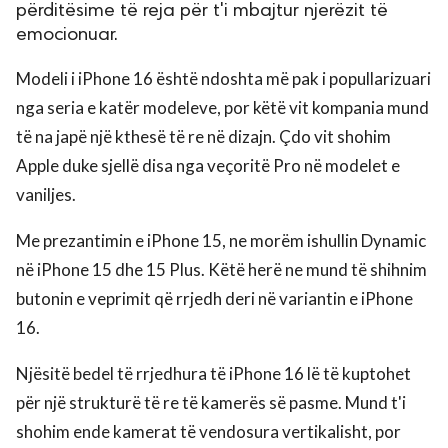
përditësime të reja për t'i mbajtur njerëzit të
emocionuar.
Modeli i iPhone 16 është ndoshta më pak i popullarizuari
nga seria e katër modeleve, por këtë vit kompania mund
të na japë një kthesë të re në dizajn. Çdo vit shohim
Apple duke sjellë disa nga veçoritë Pro në modelet e
vaniljes.
Me prezantimin e iPhone 15, ne morëm ishullin Dynamic
në iPhone 15 dhe 15 Plus. Këtë herë ne mund të shihnim
butonin e veprimit që rrjedh deri në variantin e iPhone
16.
Njësitë bedel të rrjedhura të iPhone 16 lë të kuptohet
për një strukturë të re të kamerës së pasme. Mund t'i
shohim ende kamerat të vendosura vertikalisht, por