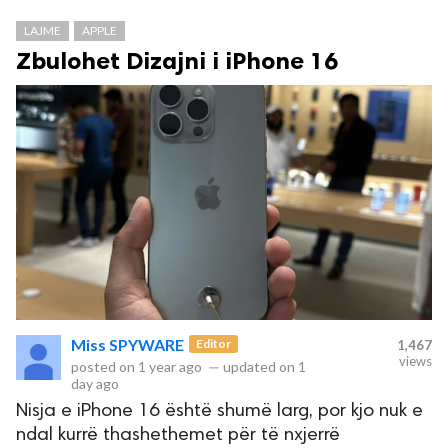
LAJME
APPLE
Zbulohet Dizajni i iPhone 16
Miss SPYWARE
Editor
1,467
views
posted on
1 year ago
—
updated on
1
day ago
Nisja e iPhone 16 është shumë larg, por kjo nuk e
ndal kurrë thashethemet për të nxjerrë