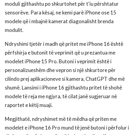
moduli gjithashtu po shkurtohet për t'iu përshtatur
sensorëve. Para kësaj, ne kemi parë iPhone ose 15
modele që i mbajnë kamerat diagonalisht brenda
modulit.
Ndryshimi tjetër i madh që pritet me iPhone 16 është
përfshirja e butonit të veprimit që u prezantua me
modelet iPhone 15 Pro. Butoni i veprimit është i
personalizueshëm dhe vepron si një shkurtore për
cilindo prej aplikacioneve si kamera, ChatGPT dhe më
shumë. Lansimi i iPhone 16 gjithashtu pritet të shohë
modele të reja me ngjyra, të cilat janë sugjeruar në
raportet e këtij muaji.
Megjithatë, ndryshimet më të mëdha që priten me
modelet e iPhone 16 Pro mund të jenë butoni i përfolur i