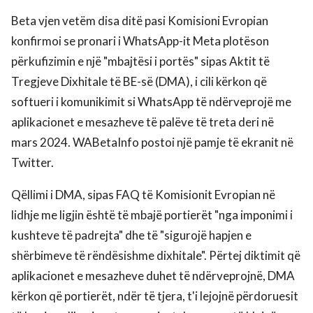
Beta vjen vetëm disa ditë pasi Komisioni Evropian
konfirmoi se pronari i WhatsApp-it Meta plotëson
përkufizimin e një "mbajtësi i portës" sipas Aktit të
Tregjeve Dixhitale të BE-së (DMA), i cili kërkon që
softueri i komunikimit si WhatsApp të ndërveprojë me
aplikacionet e mesazheve të palëve të treta deri në
mars 2024. WABetaInfo postoi një pamje të ekranit në
Twitter.
Qëllimi i DMA, sipas FAQ të Komisionit Evropian në
lidhje me ligjin është të mbajë portierët "nga imponimi i
kushteve të padrejta" dhe të "sigurojë hapjen e
shërbimeve të rëndësishme dixhitale". Përtej diktimit që
aplikacionet e mesazheve duhet të ndërveprojnë, DMA
kërkon që portierët, ndër të tjera, t'i lejojnë përdoruesit