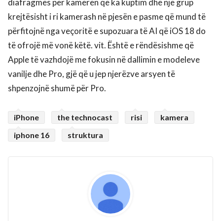
diafragmës për kamerën që ka kuptim dhe një grup
krejtësisht i ri kamerash në pjesën e pasme që mund të
përfitojnë nga veçoritë e supozuara të AI që iOS 18 do
të ofrojë më vonë këtë. vit. Është e rëndësishme që
Apple të vazhdojë me fokusin në dallimin e modeleve
vanilje dhe Pro, gjë që u jep njerëzve arsyen të
shpenzojnë shumë për Pro.
iPhone
the technocast
risi
kamera
iphone 16
struktura