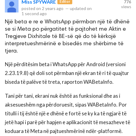
Miss SPYWARE
Editor
776
views
posted on
2 years ago
—
updated on
1 second ago
rved.
Një beta e re e WhatsApp përmban një të dhënë
se si Meta po përgatitet të pajtohet me Aktin e
Tregjeve Dixhitale të BE-së që do të kërkojë
interpretueshmërinë e bisedës me shërbime të
tjera.
Një përditësim beta i WhatsApp për Android (versioni
2.23.19.8) që doli sot përmban një ekran të ri të quajtur
biseda të palëve të treta, raporton WABetaInfo.
Tani për tani, ekrani nuk është as funksional dhe as i
aksesueshëm nga përdoruesit, sipas WABetaInfo. Por
titulli i tij është një e dhënë e fortë se ky ka të ngjarë të
jetë hapi i parë për hapjen e aplikacionit të mesazheve të
koduara të Meta në pajtueshmërinë ndër-platformë.