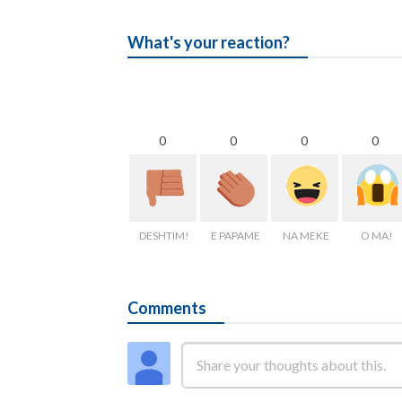
What's your reaction?
0
0
0
0
DESHTIM!
E PAPAME
NA MEKE
O MA!
Comments