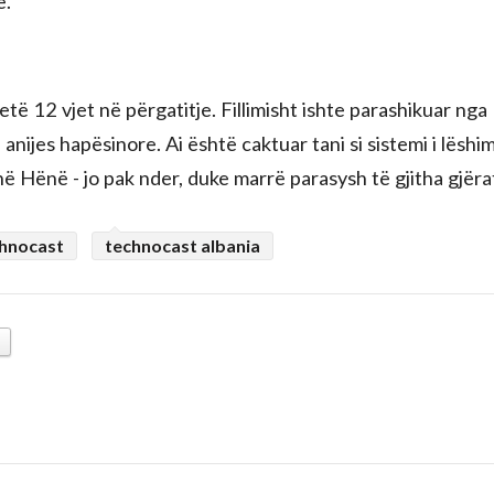
.”
etë 12 vjet në përgatitje. Fillimisht ishte parashikuar nga
nijes hapësinore. Ai është caktuar tani si sistemi i lëshim
në Hënë - jo pak nder, duke marrë parasysh të gjitha gjëra
hnocast
technocast albania