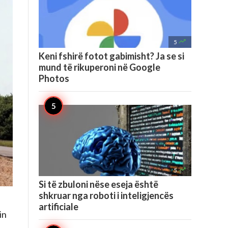

5
Keni fshirë fotot gabimisht? Ja se si
mund të rikuperoni në Google
Photos

5
Si të zbuloni nëse eseja është
shkruar nga roboti i inteligjencës
artificiale
in