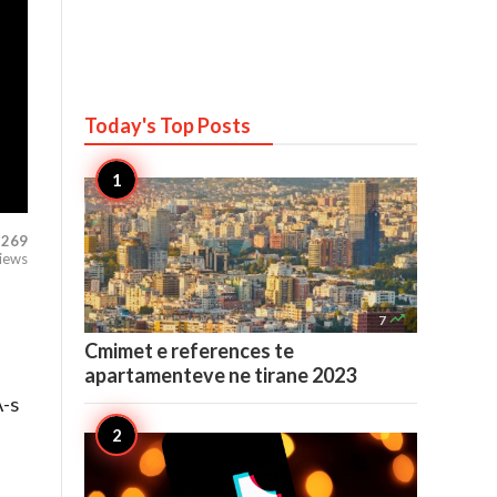
Today's Top
Posts
,269
iews

7
Cmimet e references te
apartamenteve ne tirane 2023
A-s