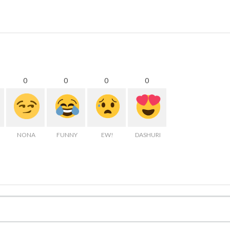
0
0
0
0
NONA
FUNNY
EW!
DASHURI