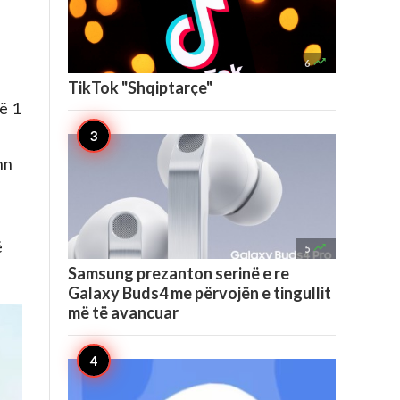

6
TikTok "Shqiptarçe"
ë 1
hn
ë

5
Samsung prezanton serinë e re
Galaxy Buds4 me përvojën e tingullit
më të avancuar