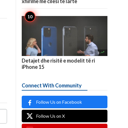
xhirime me cilësi të lartë

3
Detajet dhe risitë e modelit të ri
iPhone 15
Connect With Community
Follow Us on Facebook
Follow Us on X