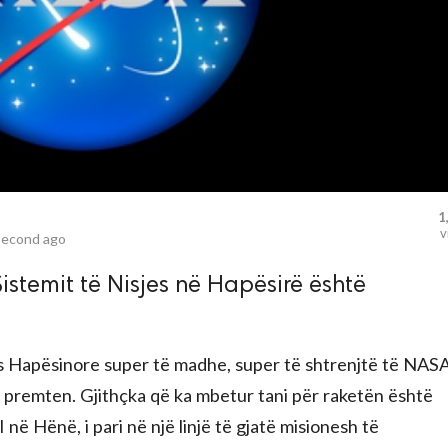
1
v
second ago
stemit të Nisjes në Hapësirë ​​është
es Hapësinore super të madhe, super të shtrenjtë të NAS
të premten. Gjithçka që ka mbetur tani për raketën është
 në Hënë, i pari në një linjë të gjatë misionesh të