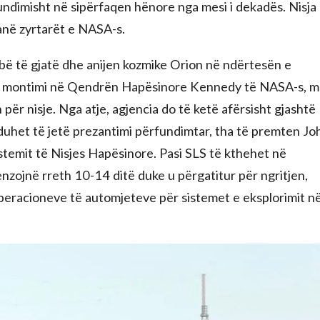
rfundimisht në sipërfaqen hënore nga mesi i dekadës. Nisja
anë zyrtarët e NASA-s.
bë të gjatë dhe anijen kozmike Orion në ndërtesën e
r montimi në Qendrën Hapësinore Kennedy të NASA-s, m
n për nisje. Nga atje, agjencia do të ketë afërsisht gjashtë
 duhet të jetë prezantimi përfundimtar, tha të premten Jo
Sistemit të Nisjes Hapësinore. Pasi SLS të kthehet në
enzojnë rreth 10-14 ditë duke u përgatitur për ngritjen,
 operacioneve të automjeteve për sistemet e eksplorimit n