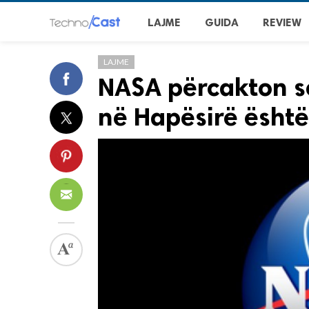
LAJME
GUIDA
REVIEW
LAJME
NASA përcakton se 
në Hapësirë ​​ësh