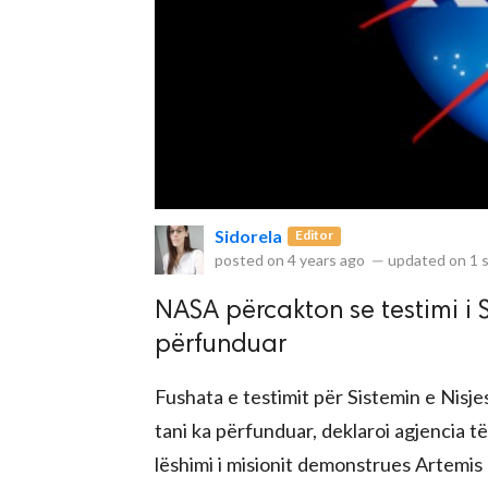
rved.
Sidorela
Editor
posted on
4 years ago
—
updated on
1 
NASA përcakton se testimi i Si
përfunduar
Fushata e testimit për Sistemin e Nisj
tani ka përfunduar, deklaroi agjencia 
lëshimi i misionit demonstrues Artemis I