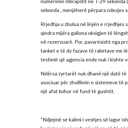
numërimin mbrapsht në T-29 sekonda (
sekonda , menjëherë përpara ndezjes s
Rrjedhja u zbulua në linjën e rrjedhjes s
qindra mijëra gallona oksigjen të lëng
në rezervuarë. Por, pavarësisht nga pr
tanket e të dy fazave të raketave me lë
testimit që agjencia ende nuk i kishte 
Ndërsa zyrtarët nuk dhanë një datë të 
asociuar për zhvillimin e sistemeve të 
një afat kohor në fund të gushtit.
“Ndjejmë se kalimi i veshjes së lagur is