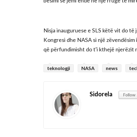
besimi se jemi ende në një rrugë të mirë
Nisja inauguruese e SLS këtë vit do të j
Kongresi dhe NASA si një zëvendësim i a
që përfundimisht do t'i kthejë njerëzit 
teknologji
NASA
news
tec
Sidorela
Follow