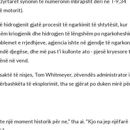
zyrtarët synonin të numëronin mbrapsht deri në T-9,34
ë motorit).
ë hidrogjenit gjatë procesit të ngarkimit të shtytësit, kur
shëm kriogjenik dhe hidrogjen të lëngshëm po ngarkoheshi
oblemet e rrjedhjeve, agjencia ishte në gjendje të ngarko
ndë djegëse, dhe më pas t'i kullonte ato - pjesë kryesore 
vënë në vend.
saktë të nisjes, Tom Whitmeyer, zëvendës administrator i
përbashkëta të eksplorimit, tha se gjërat po duken mirë pë
hte një moment historik për ne,” tha ai. “Kjo na jep njëfarë