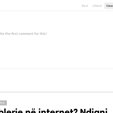
Best
Oldest
New
te the first comment for this!
PLE
blerje në internet? Ndiqni