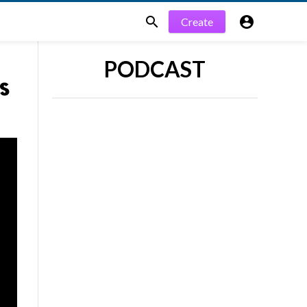


Create
PODCAST
s