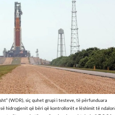
sht" (WDR), siç quhet grupi i testeve, të përfunduara
së hidrogjenit që bëri që kontrollorët e lëshimit të ndalon