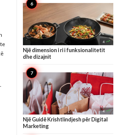
n

4
nte
Një dimension i ri i funksionalitetit
të
dhe dizajnit
r

4
Një Guidë Krishtlindjesh për Digital
Marketing