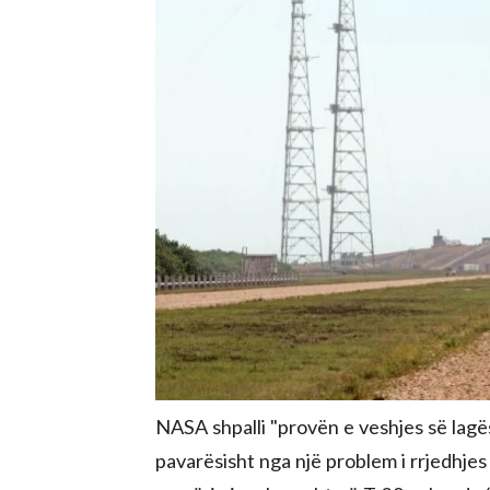
NASA shpalli "provën e veshjes së lagë
pavarësisht nga një problem i rrjedhjes 