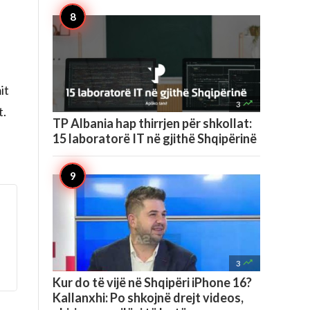
it

3
t.
TP Albania hap thirrjen për shkollat:
15 laboratorë IT në gjithë Shqipërinë

3
Kur do të vijë në Shqipëri iPhone 16?
Kallanxhi: Po shkojnë drejt videos,