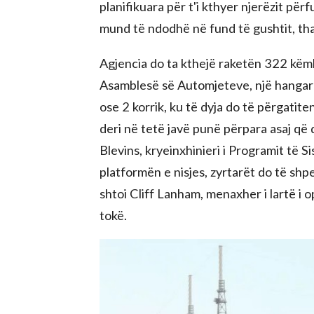
planifikuara për t'i kthyer njerëzit pë
mund të ndodhë në fund të gushtit, th
Agjencia do ta kthejë raketën 322 këm
Asamblesë së Automjeteve, një hanga
ose 2 korrik, ku të dyja do të përgatite
deri në tetë javë punë përpara asaj që
Blevins, kryeinxhinieri i Programit të 
platformën e nisjes, zyrtarët do të shp
shtoi Cliff Lanham, menaxher i lartë i
tokë.