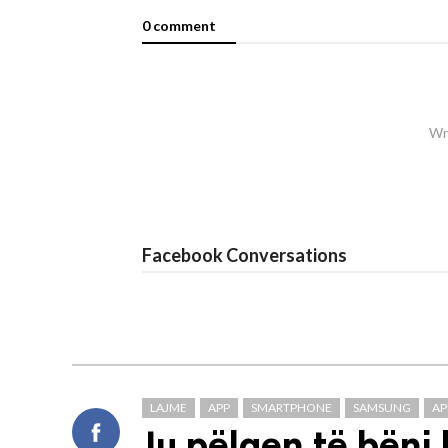
0 comment
Wri
Facebook Conversations
LAJME
APP
SMARTPHONE
SAMSUNG
AP
Ju pëlqen të bëni 