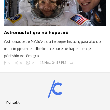
Astronautet gra në hapesirë
Astronautet e NASA-s do të bëjnë histori, pasi ato do
marrin pjesë në udhëtimin e parë në hapësirë, që
përfshin vetëm gra.
0
0
0
13 Nov, 04:16 PM

Kontakt