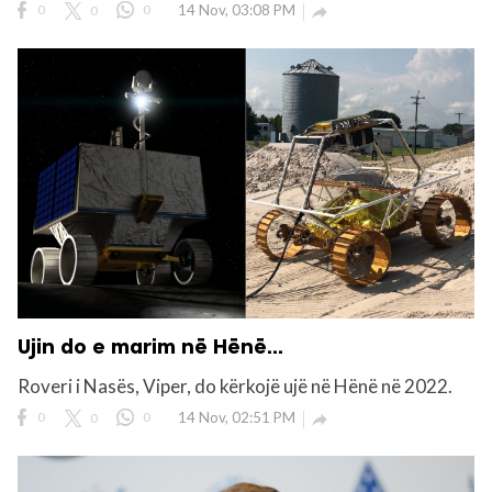
0
0
0
14 Nov, 03:08 PM

Ujin do e marim në Hënë...
Roveri i Nasës, Viper, do kërkojë ujë në Hënë në 2022.
0
0
0
14 Nov, 02:51 PM
