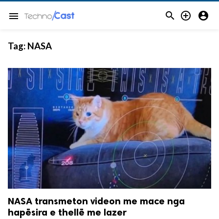



menu
Tag:
NASA
NASA transmeton videon me mace nga
hapësira e thellë me lazer