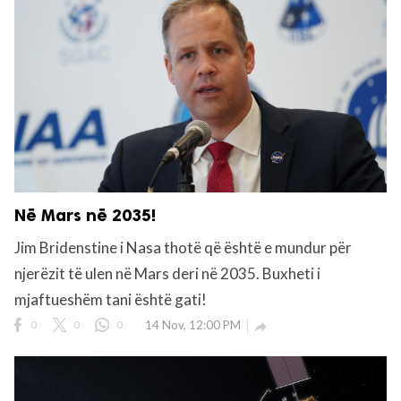
Në Mars në 2035!
Jim Bridenstine i Nasa thotë që është e mundur për
njerëzit të ulen në Mars deri në 2035. Buxheti i
mjaftueshëm tani është gati!
0
0
0
14 Nov, 12:00 PM
