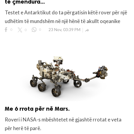
të çmendura...
Testet e Antarktikut do ta përgatisin këtë rover për një
udhëtim të mundshëm në një hënë të akullt oqeanike
0
0
0
23 Nov, 03:39 PM

Me 6 rrota për në Mars.
Roveri i NASA-s mbështetet në gjashtë rrotat e veta
për herë të parë.