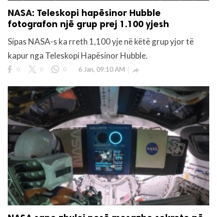
NASA: Teleskopi hapësinor Hubble
fotografon një grup prej 1.100 yjesh
Sipas NASA-s ka rreth 1,100 yje në këtë grup yjor të
kapur nga Teleskopi Hapësinor Hubble.
0
0
0
6 Jan, 09:10 AM
