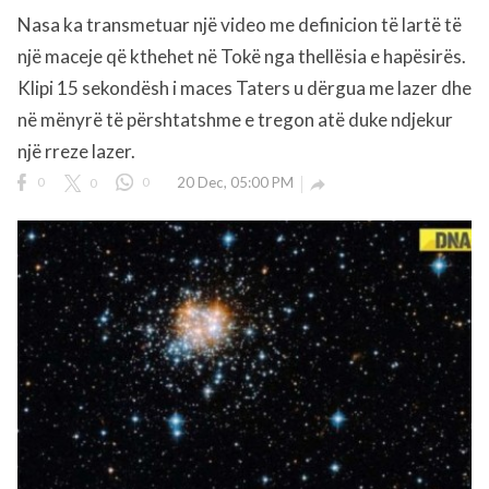
Nasa ka transmetuar një video me definicion të lartë të
një maceje që kthehet në Tokë nga thellësia e hapësirës.
rved.
Klipi 15 sekondësh i maces Taters u dërgua me lazer dhe
në mënyrë të përshtatshme e tregon atë duke ndjekur
një rreze lazer.
0
0
0
20 Dec, 05:00 PM
