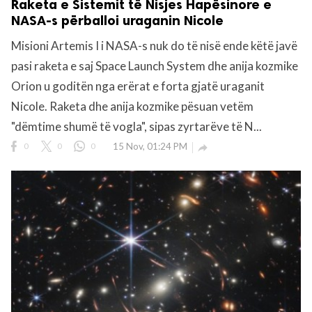
Raketa e Sistemit të Nisjes Hapësinore e
NASA-s përballoi uraganin Nicole
Misioni Artemis I i NASA-s nuk do të nisë ende këtë javë
pasi raketa e saj Space Launch System dhe anija kozmike
Orion u goditën nga erërat e forta gjatë uraganit
Nicole. Raketa dhe anija kozmike pësuan vetëm
"dëmtime shumë të vogla", sipas zyrtarëve të N...
0
0
0
15 Nov, 01:24 PM
