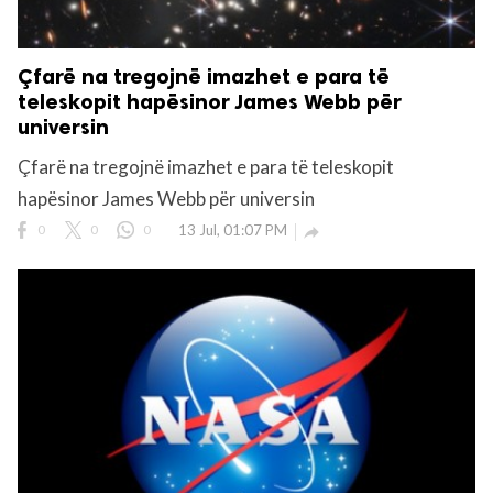
Çfarë na tregojnë imazhet e para të
teleskopit hapësinor James Webb për
universin
Çfarë na tregojnë imazhet e para të teleskopit
hapësinor James Webb për universin
0
0
0
13 Jul, 01:07 PM
