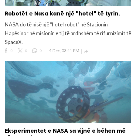
Robotët e Nasa kanë një "hotel" të tyrin.
NASA do të nisë një "hotel robot" në Stacionin
Hapësinor në misionin e tij të ardhshëm të rifurnizimit të
SpaceX.
0
0
0
4 Dec, 03:41 PM

Eksperimentet e NASA sa vijnë e bëhen më