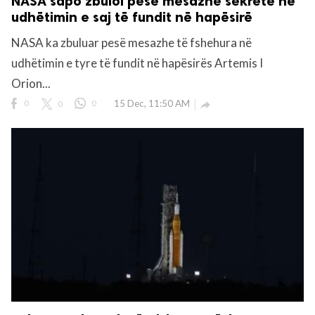
NASA sapo zbuloi pesë mesazhe sekrete në
udhëtimin e saj të fundit në hapësirë
NASA ka zbuluar pesë mesazhe të fshehura në
udhëtimin e tyre të fundit në hapësirës Artemis I
Orion...
0
0
0
15 Dec, 11:50 AM
