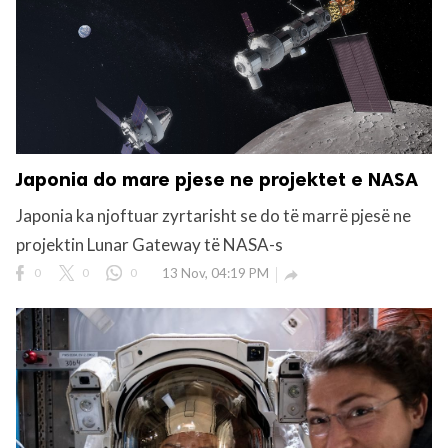
Japonia do mare pjese ne projektet e NASA
Japonia ka njoftuar zyrtarisht se do të marrë pjesë ne
projektin Lunar Gateway të NASA-s
0
0
0
13 Nov, 04:19 PM
