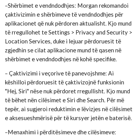
–Shërbimet e vendndodhjes: Morgan rekomandoi
çaktivizimin e shërbimeve të vendndodhjes për
aplikacionet që nuk përdoren aktualisht. Kjo mund
të rregullohet te Settings > Privacy and Security >
Location Services, duke i lejuar përdoruesit të
zgjedhin se cilat aplikacione mund të qasen në
shërbimet e vendndodhjes në kohë specifike.
– Çaktivizimi i veçorive të panevojshme: Ai
këshilloi përdoruesit të çaktivizojnë funksionin
"Hej, Siri" nëse nuk përdoret rregullisht. Kjo mund
të bëhet nën cilësimet e Siri dhe Search. Për më
tepër, ai sugjeroi reduktimin e lëvizjes në cilësimet
e aksesueshmërisë për të kursyer jetën e baterisë.
–Menaxhimi i përditësimeve dhe cilësimeve: