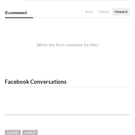
Best
Oldest
Newest
0 comment
Write the first comment for this!
Facebook Conversations
LAJME
APPLE