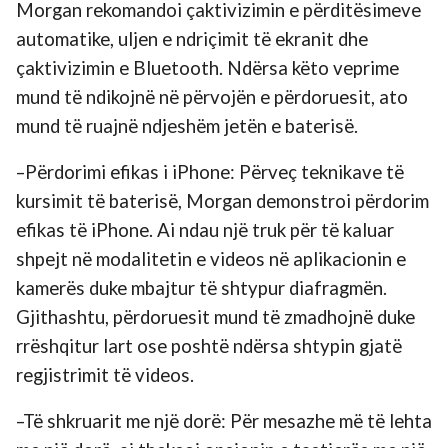
Morgan rekomandoi çaktivizimin e përditësimeve
automatike, uljen e ndriçimit të ekranit dhe
çaktivizimin e Bluetooth. Ndërsa këto veprime
mund të ndikojnë në përvojën e përdoruesit, ato
mund të ruajnë ndjeshëm jetën e baterisë.
–Përdorimi efikas i iPhone: Përveç teknikave të
kursimit të baterisë, Morgan demonstroi përdorim
efikas të iPhone. Ai ndau një truk për të kaluar
shpejt në modalitetin e videos në aplikacionin e
kamerës duke mbajtur të shtypur diafragmën.
Gjithashtu, përdoruesit mund të zmadhojnë duke
rrëshqitur lart ose poshtë ndërsa shtypin gjatë
regjistrimit të videos.
–Të shkruarit me një dorë: Për mesazhe më të lehta