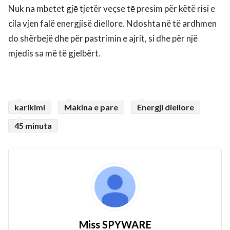
Nuk na mbetet gjē tjetër veçse tē presim për këtë risi e
cila vjen falë energjisë diellore. Ndoshta në të ardhmen
do shërbejë dhe për pastrimin e ajrit, si dhe për një
mjedis sa më të gjelbërt.
karikimi
Makina e pare
Energji diellore
45 minuta
Miss SPYWARE