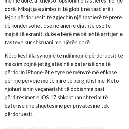
me një dorë, ai theksoi opsionin e tastierës me një
dorë. Mbajtja e simbolit të globit në tastierë i
lejon përdoruesit të zgjedhin një tastierë të prerë
që kondensohet ose në anën e djathtë ose të
majtë të ekranit, duke e bërë më të lehtë arritjen e
tasteve kur shkruani me njërën dorë.
Këto këshilla synojnë të ndihmojnë përdoruesit të
maksimizojnë jetëgjatësinë e baterisë dhe të
përdorin iPhone-ët e tyre në mënyrë më efikase
për një përvojë më të mirë të përgjithshme. Këto
njohuri ishin veçanërisht të dobishme pasi
përditësimet e iOS 17 shkaktuan shterim të
baterisë dhe shqetësime për privatësinë tek
përdoruesit.