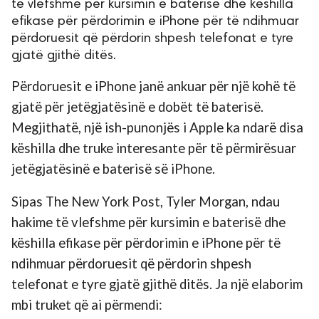
të vlefshme për kursimin e baterisë dhe këshilla
efikase për përdorimin e iPhone për të ndihmuar
përdoruesit që përdorin shpesh telefonat e tyre
gjatë gjithë ditës.
Përdoruesit e iPhone janë ankuar për një kohë të
gjatë për jetëgjatësinë e dobët të baterisë.
Megjithatë, një ish-punonjës i Apple ka ndarë disa
këshilla dhe truke interesante për të përmirësuar
jetëgjatësinë e baterisë së iPhone.
Sipas The New York Post, Tyler Morgan, ndau
hakime të vlefshme për kursimin e baterisë dhe
këshilla efikase për përdorimin e iPhone për të
ndihmuar përdoruesit që përdorin shpesh
telefonat e tyre gjatë gjithë ditës. Ja një elaborim
mbi truket që ai përmendi: