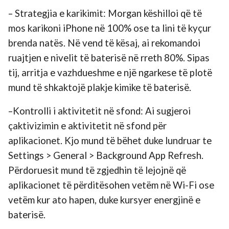
– Strategjia e karikimit: Morgan këshilloi që të
mos karikoni iPhone në 100% ose ta lini të kyçur
brenda natës. Në vend të kësaj, ai rekomandoi
ruajtjen e nivelit të baterisë në rreth 80%. Sipas
tij, arritja e vazhdueshme e një ngarkese të plotë
mund të shkaktojë plakje kimike të baterisë.
–Kontrolli i aktivitetit në sfond: Ai sugjeroi
çaktivizimin e aktivitetit në sfond për
aplikacionet. Kjo mund të bëhet duke lundruar te
Settings > General > Background App Refresh.
Përdoruesit mund të zgjedhin të lejojnë që
aplikacionet të përditësohen vetëm në Wi-Fi ose
vetëm kur ato hapen, duke kursyer energjinë e
baterisë.