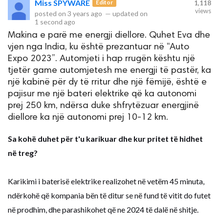
Miss SPYWARE
Editor
1,118
views
posted on
3 years ago
—
updated on
1 second ago
rved.
Makina e parë me energji diellore. Quhet Eva dhe
vjen nga India, ku është prezantuar në “Auto
Expo 2023”. Automjeti i hap rrugën kështu një
tjetër game automjetesh me energji të pastër, ka
një kabinë për dy të rritur dhe një fëmijë, është e
pajisur me një bateri elektrike që ka autonomi
prej 250 km, ndërsa duke shfrytëzuar energjinë
diellore ka një autonomi prej 10-12 km.
Sa kohë duhet për t'u karikuar dhe kur pritet të hidhet
në treg?
Karikimi i baterisë elektrike realizohet në vetëm 45 minuta,
ndërkohë që kompania bën të ditur se në fund të vitit do futet
në prodhim, dhe parashikohet që ne 2024 të dalë në shitje.