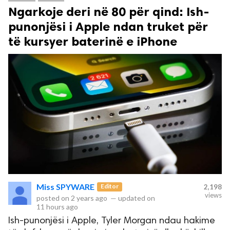
Ngarkoje deri në 80 për qind: Ish-
punonjësi i Apple ndan truket për
të kursyer baterinë e iPhone
Miss SPYWARE
Editor
2,198
views
posted on
2 years ago
—
updated on
11 hours ago
Ish-punonjësi i Apple, Tyler Morgan ndau hakime