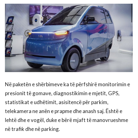
Në paketën e shërbimeve ka të përfshirë monitorimin e
presionit të gomave, diagnostikimin e mjetit, GPS,
statistikat e udhëtimit, asisitencë për parkim,
telekamera ne anën e prapme dhe anash saj. Është e
lehtë dhe e vogël, duke e bërë mjaft të manovrueshme
në trafik dhe në parking.