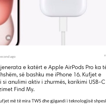
v
second ago
gjenerata e katërt e Apple AirPods Pro ka t
rdhshëm, së bashku me iPhone 16. Kufjet e
ri si anulimi aktiv i zhurmës, karikimi USB-C
zimet Find My.
kufjet më të mira TWS dhe gjigandi i teknologjisë shpes