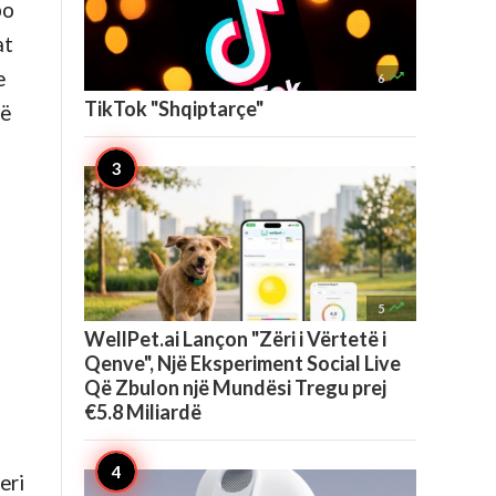
po
at
e

6
TikTok "Shqiptarçe"
të

5
WellPet.ai Lançon "Zëri i Vërtetë i
Qenve", Një Eksperiment Social Live
Që Zbulon një Mundësi Tregu prej
€5.8 Miliardë
eri