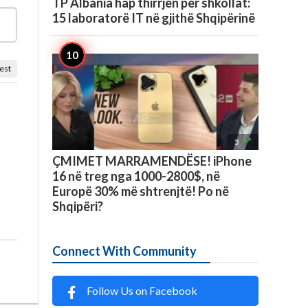
TP Albania hap thirrjen për shkollat:
15 laboratorë IT në gjithë Shqipërinë
est

3
ÇMIMET MARRAMENDËSE! iPhone
16 në treg nga 1000-2800$, në
Europë 30% më shtrenjtë! Po në
Shqipëri?
Connect With Community
Follow Us on Facebook