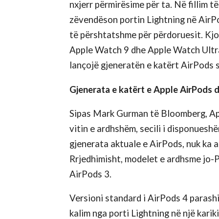
nxjerr përmirësime për ta. Në fillim të
zëvendëson portin Lightning në AirPo
të përshtatshme për përdoruesit. Kjo
Apple Watch 9 dhe Apple Watch Ultra 
lançojë gjeneratën e katërt AirPods 
Gjenerata e katërt e Apple AirPods 
Sipas Mark Gurman të Bloomberg, App
vitin e ardhshëm, secili i disponues
gjenerata aktuale e AirPods, nuk ka ar
Rrjedhimisht, modelet e ardhsme jo-
AirPods 3.
Versioni standard i AirPods 4 parash
kalim nga porti Lightning në një kari