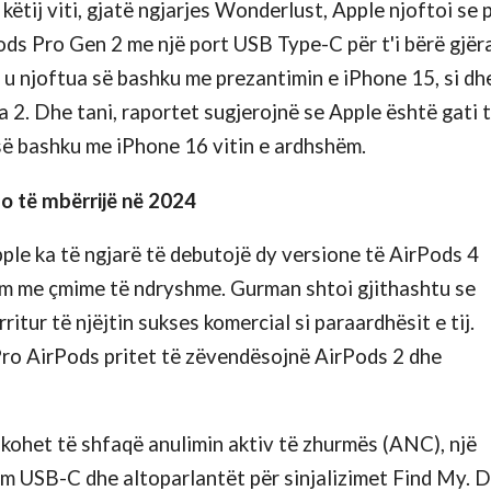
 këtij viti, gjatë ngjarjes Wonderlust, Apple njoftoi se 
ds Pro Gen 2 me një port USB Type-C për t'i bërë gjër
 u njoftua së bashku me prezantimin e iPhone 15, si dh
2. Dhe tani, raportet sugjerojnë se Apple është gati 
së bashku me iPhone 16 vitin e ardhshëm.
do të mbërrijë në 2024
le ka të ngjarë të debutojë dy versione të AirPods 4
hëm me çmime të ndryshme. Gurman shtoi gjithashtu se
ritur të njëjtin sukses komercial si paraardhësit e tij.
Pro AirPods pritet të zëvendësojnë AirPods 2 dhe
ikohet të shfaqë anulimin aktiv të zhurmës (ANC), një
kim USB-C dhe altoparlantët për sinjalizimet Find My. D