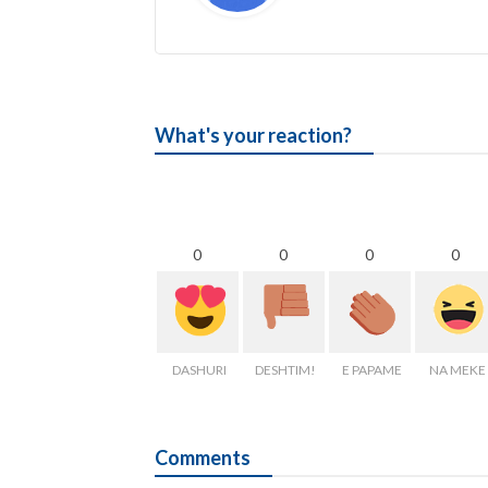
What's your reaction?
0
0
0
0
DASHURI
DESHTIM!
E PAPAME
NA MEKE
Comments