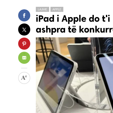
LAJME
APPLE
iPad i Apple do t'
ashpra të konkurr