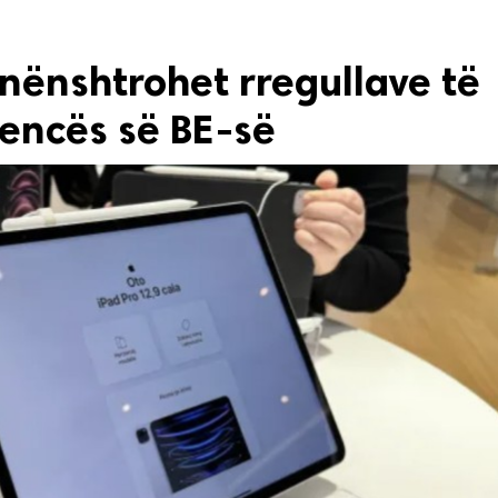
i nënshtrohet rregullave të
encës së BE-së