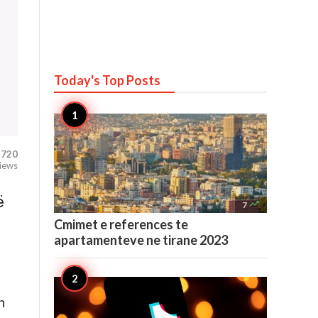
Today's Top
Posts
720
iews
ë

7
Cmimet e references te
apartamenteve ne tirane 2023
h