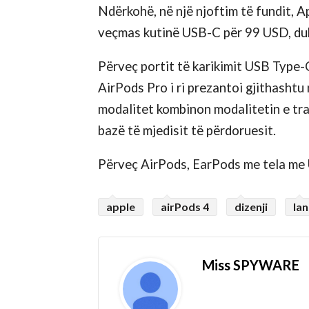
Ndërkohë, në një njoftim të fundit, A
veçmas kutinë USB-C për 99 USD, duke
Përveç portit të karikimit USB Type-
AirPods Pro i ri prezantoi gjithashtu 
modalitet kombinon modalitetin e tr
bazë të mjedisit të përdoruesit.
Përveç AirPods, EarPods me tela me 
apple
airPods 4
dizenji
la
Miss SPYWARE