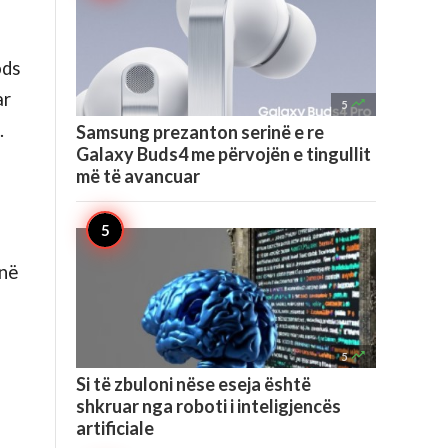
ods
ar

5
.
Samsung prezanton serinë e re
Galaxy Buds4 me përvojën e tingullit
më të avancuar
jnë

5
Si të zbuloni nëse eseja është
shkruar nga roboti i inteligjencës
artificiale