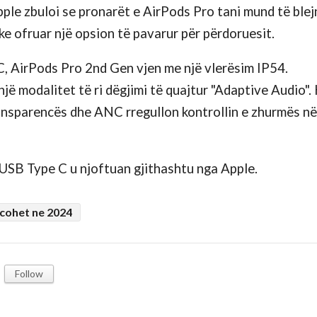
pple zbuloi se pronarët e AirPods Pro tani mund të blej
 ofruar një opsion të pavarur për përdoruesit.
C, AirPods Pro 2nd Gen vjen me një vlerësim IP54.
një modalitet të ri dëgjimi të quajtur "Adaptive Audio".
ansparencës dhe ANC rregullon kontrollin e zhurmës në
USB Type C u njoftuan gjithashtu nga Apple.
ncohet ne 2024
Follow