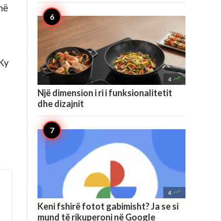
në
 Ky

4
Një dimension i ri i funksionalitetit
dhe dizajnit

4
Keni fshirë fotot gabimisht? Ja se si
mund të rikuperoni në Google