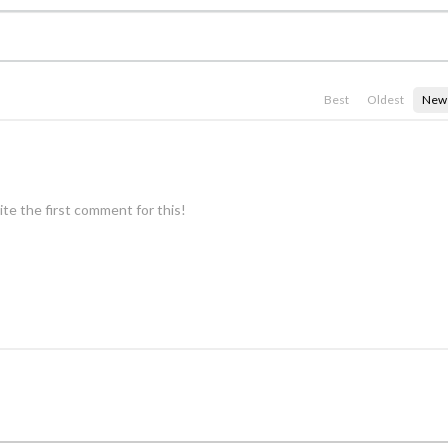
Best
Oldest
New
te the first comment for this!