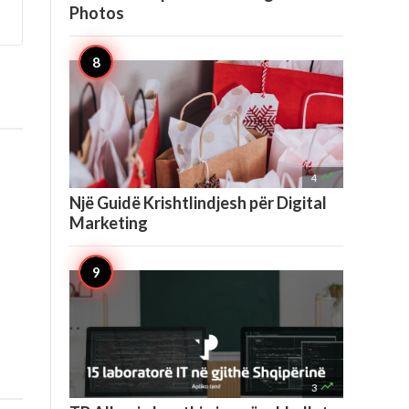
Photos

4
Një Guidë Krishtlindjesh për Digital
Marketing

3