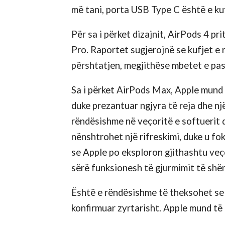
më tani, porta USB Type C është e ku
Për sa i përket dizajnit, AirPods 4 p
Pro. Raportet sugjerojnë se kufjet e 
përshtatjen, megjithëse mbetet e pasig
Sa i përket AirPods Max, Apple mund t
duke prezantuar ngjyra të reja dhe n
rëndësishme në veçoritë e softuerit d
nënshtrohet një rifreskimi, duke u f
se Apple po eksploron gjithashtu veço
sërë funksionesh të gjurmimit të shë
Është e rëndësishme të theksohet se 
konfirmuar zyrtarisht. Apple mund të 