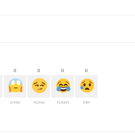
0
0
0
0
O MA!
NONA
FUNNY
EW!