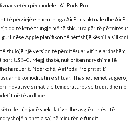
fizuar vetëm për modelet AirPods Pro.
ritet të përziejë elemente nga AirPods aktuale dhe AirP
reja do të kenë trungje më të shkurtra për të përmirësu
urt nëse Apple planifikon të përfshijë këshilla silikoni
ë zbulojë një version të përditësuar vitin e ardhshëm,
jë port USB-C. Megjithatë, nuk priten ndryshime të
he harduerit. Ndërkohë, AirPods Pro pritet t'i
okusuar në komoditetin e shtuar. Thashethemet sugjero
ri inovative si matja e temperaturës së trupit dhe një
ndetit në të ardhmen.
këto detaje janë spekulative dhe asgjë nuk është
ndryshojë planet e saj në minutën e fundit.