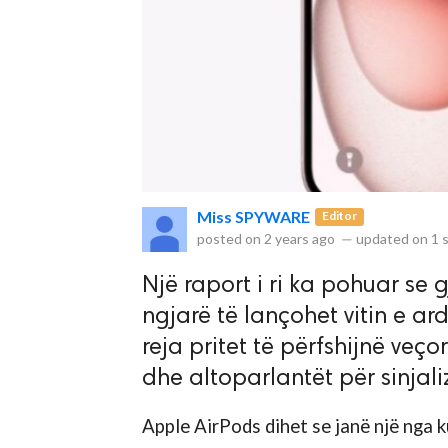
rved.
Miss SPYWARE
Editor
posted on
2 years ago
—
updated on
1 
Një raport i ri ka pohuar se 
ngjarë të lançohet vitin e a
reja pritet të përfshijnë veço
dhe altoparlantët për sinjali
Apple AirPods dihet se janë një nga 