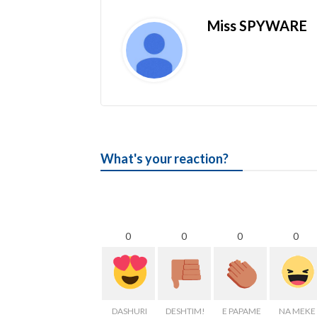
Miss SPYWARE
What's your reaction?
0
0
0
0
DASHURI
DESHTIM!
E PAPAME
NA MEKE