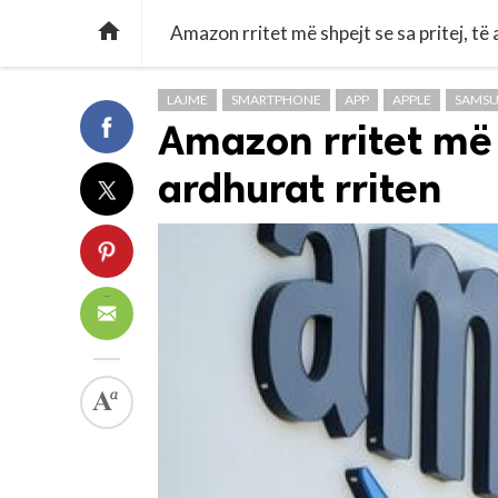

Amazon rritet më shpejt se sa pritej, të
LAJME
SMARTPHONE
APP
APPLE
SAMS
Amazon rritet më s
ardhurat rriten