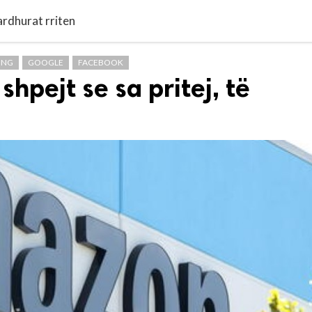
 ardhurat rriten
UNG
GOOGLE
FACEBOOK
hpejt se sa pritej, të