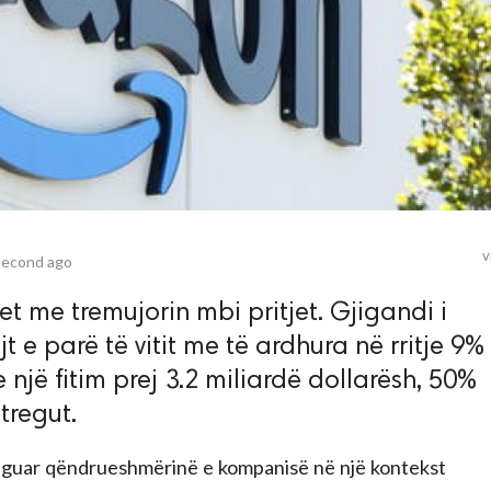
v
second ago
t me tremujorin mbi pritjet. Gjigandi i
jt e parë të vitit me të ardhura në rritje 9%
 një fitim prej 3.2 miliardë dollarësh, 50%
tregut.
reguar qëndrueshmërinë e kompanisë në një kontekst