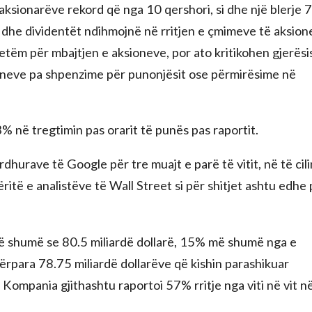
aksionarëve rekord që nga 10 qershori, si dhe një blerje 
et dhe dividentët ndihmojnë në rritjen e çmimeve të aksio
etëm për mbajtjen e aksioneve, por ato kritikohen gjerësi
ksioneve pa shpenzime për punonjësit ose përmirësime në
 në tregtimin pas orarit të punës pas raportit.
ardhurave të Google për tre muajt e parë të vitit, në të cili
mëritë e analistëve të Wall Street si për shitjet ashtu edhe
më shumë se 80.5 miliardë dollarë, 15% më shumë nga e
përpara 78.75 miliardë dollarëve që kishin parashikuar
 Kompania gjithashtu raportoi 57% rritje nga viti në vit n