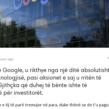
v
hours ago
oogle, u rikthye nga një ditë absolutisht
ologjisë, pasi aksionet e saj u rritën të
 Gjithçka që duhej të bënte ishte të
për investitorët.
in e tij të parë tremujor në para, duke thënë se do t'u pagu