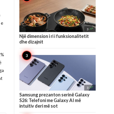
e
 e

3
Një dimension i ri i funksionalitetit
dhe dizajnit
 1%
ë
ga
nt

3
Samsung prezanton serinë Galaxy
S26: Telefoni me Galaxy AI më
intuitiv deri më sot