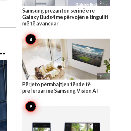

2
Samsung prezanton serinë e re
Galaxy Buds4 me përvojën e tingullit
më të avancuar
..

2
Përjeto përmbajtjen tënde të
preferuar me Samsung Vision AI