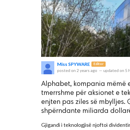
Miss SPYWARE
Editor
posted on
2 years ago
—
updated on
5 
Alphabet, kompania mëmë e G
tmerrshme për aksionet e tekn
enjten pas ziles së mbylljes.
shpërndante miliarda dollarë 
Gjigandi i teknologjisë njoftoi divident