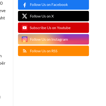
70
Follow Us on Facebook
neve
Follow Us on X
sht
Subscribe Us on Youtube
Follow Us on Instagram
Follow Us on RSS
n
 për
ë