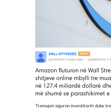
rved.
Miss SPYWARE
Editor
posted on
3 years ago
—
updated on
1 
Amazon fluturon në Wall Stree
shitjeve online mbylli tre mua
në 127.4 miliardë dollarë dhe
më shumë se parashikimet e 
Tremujori siguron investitorët duke t