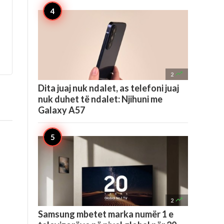

2
Dita juaj nuk ndalet, as telefoni juaj
nuk duhet të ndalet: Njihuni me
Galaxy A57

2
Samsung mbetet marka numër 1 e