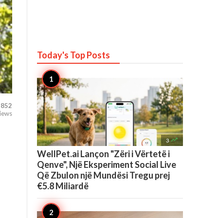
Today's Top
Posts
852
iews

3
WellPet.ai Lançon "Zëri i Vërtetë i
Qenve", Një Eksperiment Social Live
Që Zbulon një Mundësi Tregu prej
€5.8 Miliardë