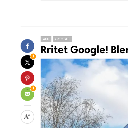
APP
GOOGLE
Rritet Google! Ble
1
1