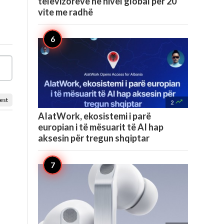
televizorëve në nivel global për 20
vite me radhë
est

2
AIatWork, ekosistemi i parë
europian i të mësuarit të AI hap
aksesin për tregun shqiptar