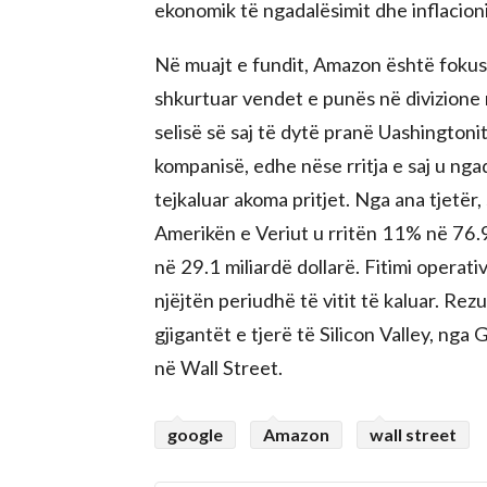
ekonomik të ngadalësimit dhe inflacionit
Në muajt e fundit, Amazon është fokusu
shkurtuar vendet e punës në divizione 
selisë së saj të dytë pranë Uashingtoni
kompanisë, edhe nëse rritja e saj u nga
tejkaluar akoma pritjet. Nga ana tjetër
Amerikën e Veriut u rritën 11% në 76.9
në 29.1 miliardë dollarë. Fitimi operativ
njëjtën periudhë të vitit të kaluar. Re
gjigantët e tjerë të Silicon Valley, nga
në Wall Street.
google
Amazon
wall street