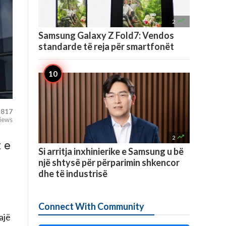

2
Samsung Galaxy Z Fold7: Vendos
standarde të reja për smartfonët
817
iews

2
 e
Si arritja inxhinierike e Samsung u bë
një shtysë për përparimin shkencor
dhe të industrisë
Connect With Community
ajë