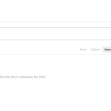
Best
Oldest
New
te the first comment for this!