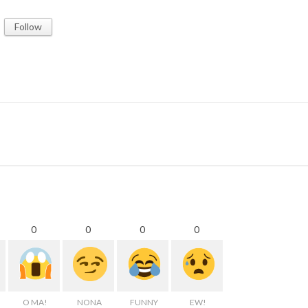
Follow
0
0
0
0
O MA!
NONA
FUNNY
EW!