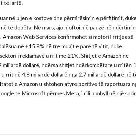
 të lartë.
ar në uljen e kostove dhe përmirësimin e përfitimit, duk
më të dobëta. Në mars, ajo njoftoi një pauzë në ndërtimin
t. Amazon Web Services konfirmohet si motori i rritjes së
dalësua në +15.8% në tre muajt e parë të vitit, duke
, sektori i reklamave u rrit me 21%. Shitjet e Amazon në
 miliardë dollarë, ndërsa shitjet ndërkombëtare u rritën
 u rrit në 4.8 miliardë dollarë nga 2.7 miliardë dollarë në t
zultatet e Amazon u shtohen atyre pozitive të raportuara n
 Google te Microsoft përmes Meta, i cili u mbyll në një spri