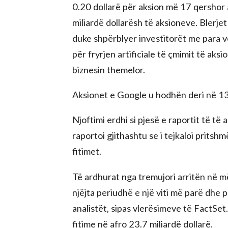
0.20 dollarë për aksion më 17 qershor 
miliardë dollarësh të aksioneve. Blerj
duke shpërblyer investitorët me para v
për fryrjen artificiale të çmimit të a
biznesin themelor.
Aksionet e Google u hodhën deri në 13%
Njoftimi erdhi si pjesë e raportit të të 
raportoi gjithashtu se i tejkaloi pritsh
fitimet.
Të ardhurat nga tremujori arritën në 
njëjta periudhë e një viti më parë dhe 
analistët, sipas vlerësimeve të FactSet.
fitime në afro 23.7 miliardë dollarë.