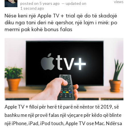
views
posted on
5 years ago
—
updated on
1 second ago
Nëse keni një Apple TV + trial që do të skadojë
rved.
diku nga tani deri në qershor, një lajm i mirë: po
merrni pak kohë bonus falas
Apple TV + filloi për herë të parë në nëntor të 2019, së
bashku me një provë falas një vjeçare për këdo që blinte
një iPhone, iPad, iPod touch, Apple TV ose Mac. Ndërsa