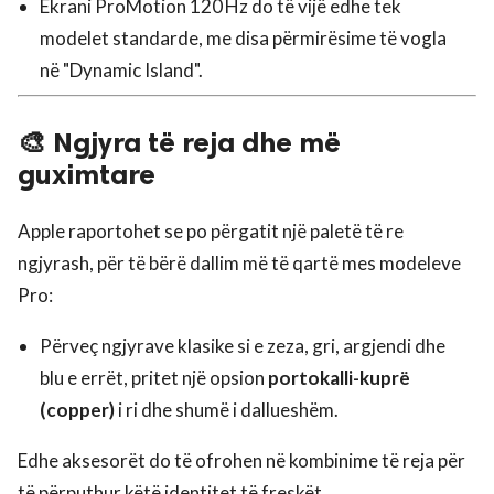
Ekrani ProMotion 120 Hz do të vijë edhe tek
modelet standarde, me disa përmirësime të vogla
në "Dynamic Island".
🎨 Ngjyra të reja dhe më
guximtare
Apple raportohet se po përgatit një paletë të re
ngjyrash, për të bërë dallim më të qartë mes modeleve
Pro:
Përveç ngjyrave klasike si e zeza, gri, argjendi dhe
blu e errët, pritet një opsion
portokalli-kuprë
(copper)
i ri dhe shumë i dallueshëm.
Edhe aksesorët do të ofrohen në kombinime të reja për
të përputhur këtë identitet të freskët.