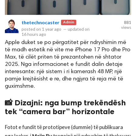
thetechnocaster
Admin
881
views
posted on
1 year ago
—
updated on
16 hours ago
Apple duket se po përgatitet për ndryshimin më
të madh estetik në vite me iPhone 17 Pro dhe Pro
Max, të cilët priten të prezantohen në shtator
2025. Nga informacionet e fundit dalin detaje
interesante: një sistem i ri kamerash 48 MP, një
pamje krejtësisht e re, dhe ngjyra të reja më të
guximshme.
📸 Dizajni: nga bump trekëndësh
tek “camera bar” horizontale
Fotot e fundit të prototipeve (dummie) të publikuara
nga leaker-i
Majin Bu
tregojnë një ndryshim të theksuar: