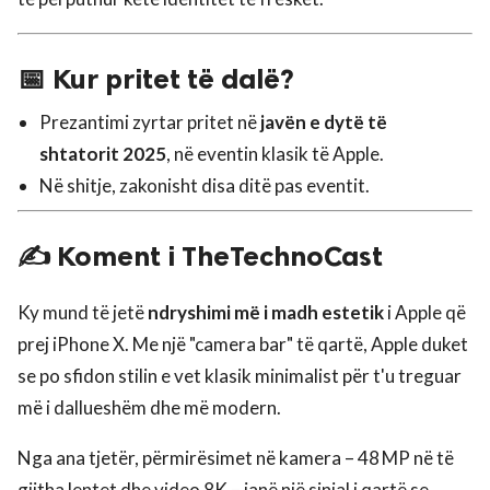
📅 Kur pritet të dalë?
Prezantimi zyrtar pritet në
javën e dytë të
shtatorit 2025
, në eventin klasik të Apple.
Në shitje, zakonisht disa ditë pas eventit.
✍️ Koment i TheTechnoCast
Ky mund të jetë
ndryshimi më i madh estetik
i Apple që
prej iPhone X. Me një "camera bar" të qartë, Apple duket
se po sfidon stilin e vet klasik minimalist për t'u treguar
më i dallueshëm dhe më modern.
Nga ana tjetër, përmirësimet në kamera – 48 MP në të
gjitha lentet dhe video 8K – janë një sinjal i qartë se