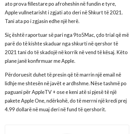
ato prova fillestare po afroheshin në fundin e tyre,
Apple vullnetarisht i zgjati ato deri në Shkurt të 2021.
Tani ata po i zgjasin edhe një herë.
Siç është raportuar së pari nga 9to5Mac, çdo trial që më
parë do të kishte skaduar nga shkurti në qershor të
2021 tani do të skadojë në korrik në vend të kësaj. Këto
plane janë konfirmuar me Apple.
Përdoruesit duhet të presin që të marrin një email në
lidhje me shtesën në javët e ardhshme. Nëse tashmë po
paguani për AppleTV + ose e keni atë si pjesë të një
pakete Apple One, ndërkohë, do të merrni një kredi prej
4.99 dollarë në muaj deri në fund të qershorit.