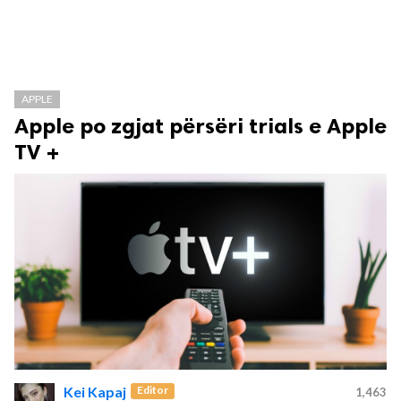
APPLE
Apple po zgjat përsëri trials e Apple
TV +
Kei Kapaj
Editor
1,463