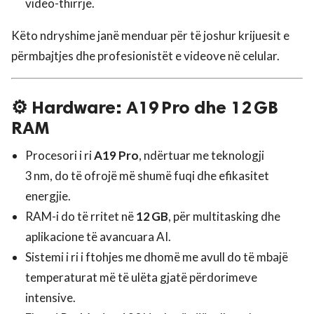
video-thirrje.
Këto ndryshime janë menduar për të joshur krijuesit e
përmbajtjes dhe profesionistët e videove në celular.
⚙️ Hardware: A19 Pro dhe 12 GB
RAM
Procesori i ri
A19 Pro
, ndërtuar me teknologji
3 nm, do të ofrojë më shumë fuqi dhe efikasitet
energjie.
RAM-i do të rritet në
12 GB
, për multitasking dhe
aplikacione të avancuara AI.
Sistemi i ri i ftohjes me dhomë me avull do të mbajë
temperaturat më të ulëta gjatë përdorimeve
intensive.