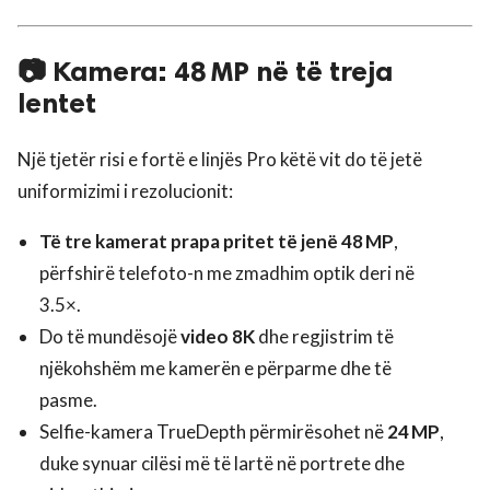
📷 Kamera: 48 MP në të treja
lentet
Një tjetër risi e fortë e linjës Pro këtë vit do të jetë
uniformizimi i rezolucionit:
Të tre kamerat prapa pritet të jenë 48 MP
,
përfshirë telefoto-n me zmadhim optik deri në
3.5×.
Do të mundësojë
video 8K
dhe regjistrim të
njëkohshëm me kamerën e përparme dhe të
pasme.
Selfie-kamera TrueDepth përmirësohet në
24 MP
,
duke synuar cilësi më të lartë në portrete dhe