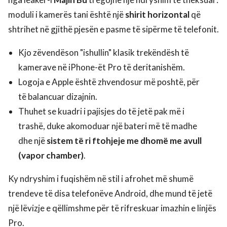
moduli i kamerës tani është një
shirit horizontal
që
shtrihet në gjithë pjesën e pasme të sipërme të telefonit.
Kjo zëvendëson "ishullin" klasik trekëndësh të
kamerave në iPhone-ët Pro të deritanishëm.
Logoja e Apple është zhvendosur më poshtë, për
të balancuar dizajnin.
Thuhet se kuadri i pajisjes do të jetë pak më i
trashë, duke akomoduar një bateri më të madhe
dhe një
sistem të ri ftohjeje me dhomë me avull
(vapor chamber)
.
Ky ndryshim i fuqishëm në stil i afrohet më shumë
trendeve të disa telefonëve Android, dhe mund të jetë
një lëvizje e qëllimshme për të rifreskuar imazhin e linjës
Pro.