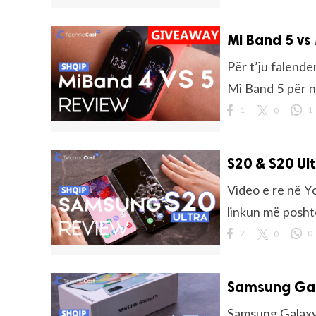
Mi Band 5 vs
rved.
Për t’ju falend
Mi Band 5 për nj
1
0
1
S20 & S20 Ul
Video e re në Y
linkun më poshtë
2
0
0
Samsung Gal
Samsung Galaxy 