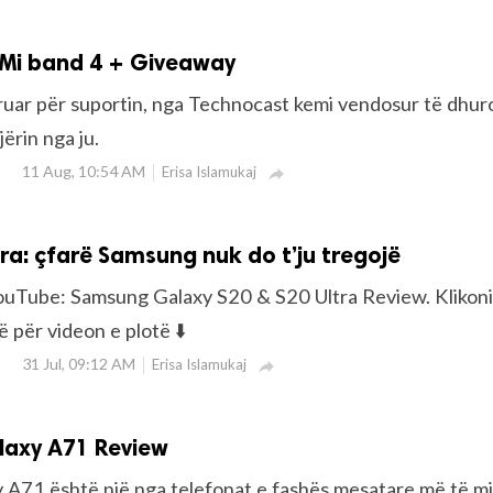
 Mi band 4 + Giveaway
eruar për suportin, nga Technocast kemi vendosur të dhu
ërin nga ju.
11 Aug, 10:54 AM
Erisa Islamukaj

tra: çfarë Samsung nuk do t’ju tregojë
ouTube: Samsung Galaxy S20 & S20 Ultra Review. Klikoni
 për videon e plotë ⬇️
31 Jul, 09:12 AM
Erisa Islamukaj

axy A71 Review
A71 është një nga telefonat e fashës mesatare më të mi