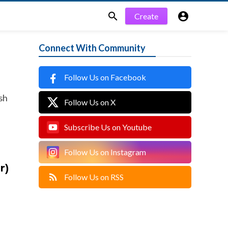


Create
Connect With Community
Follow Us on Facebook
sh
Follow Us on X
Subscribe Us on Youtube
Follow Us on Instagram
r)
Follow Us on RSS