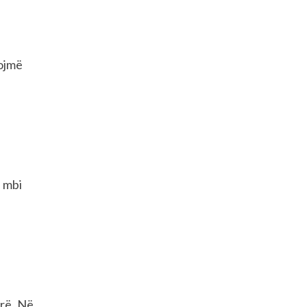
rojmë
 mbi
rë. Në