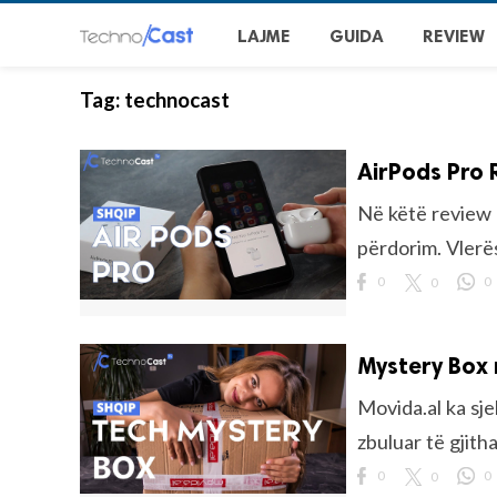
LAJME
GUIDA
REVIEW
Tag:
technocast
AirPods Pro 
Në këtë review 
përdorim. Vlerë
0
0
0
Mystery Box 
Movida.al ka sje
zbuluar të gjith
0
0
0