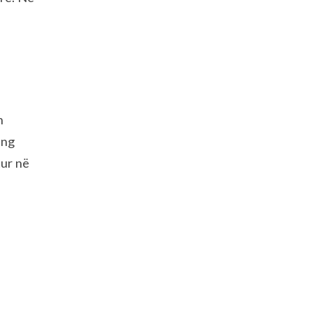
n
ung
tur në