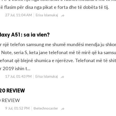
ë flasim për disa nga pikat e forta dhe të dobëta të tij.
27 Jul, 11:04 AM
Erisa Islamukaj

xy A51: sa ia vlen?
r një telefon samsung me shumë mundësi mendja ju shko
 Note, seria S, keta jane telefonat më të mirë që ka sams
lefonat që blejnë shumica e njerëzve. Telefonat më të shi
 2019 ishin t...
17 Jul, 01:43 PM
Erisa Islamukaj

020 REVIEW
0 REVIEW
9 Jul, 01:52 PM
thetechnocaster
