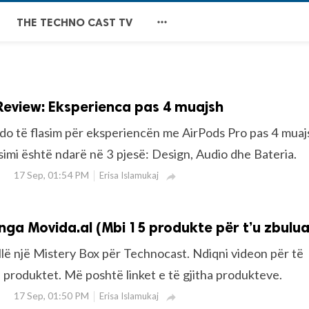

THE TECHNO CAST TV
Review: Eksperienca pas 4 muajsh
do të flasim për eksperiencën me AirPods Pro pas 4 muaj
simi është ndarë në 3 pjesë: Design, Audio dhe Bateria.
17 Sep, 01:54 PM
Erisa Islamukaj

nga Movida.al (Mbi 15 produkte për t’u zbulua
llë një Mistery Box për Technocast. Ndiqni videon për të
a produktet. Më poshtë linket e të gjitha produkteve.
17 Sep, 01:50 PM
Erisa Islamukaj
