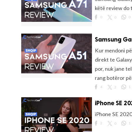
këtë review do t
0
0
0
Samsung Gala
Kur mendoni pë
direkt te Galaxy
por, nuk jane te
rang botëror për
4
2
1
iPhone SE 2
iPhone SE 202
2
0
1