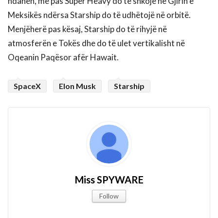
ndahen, më pas Super Heavy do të shkojë në Gjirin e
Meksikës ndërsa Starship do të udhëtojë në orbitë.
Menjëherë pas kësaj, Starship do të rihyjë në
atmosferën e Tokës dhe do të ulet vertikalisht në
Oqeanin Paqësor afër Hawait.
SpaceX
Elon Musk
Starship
Miss SPYWARE
Follow