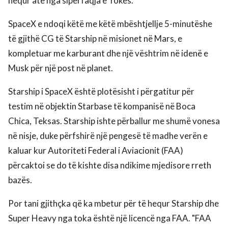
hequr atë nga sipërfaqja e Tokës.
SpaceX e ndoqi këtë me këtë mbështjellje 5-minutëshe
të gjithë CG të Starship në misionet në Mars, e
kompletuar me karburant dhe një vështrim në idenë e
Musk për një post në planet.
Starship i SpaceX është plotësisht i përgatitur për
testim në objektin Starbase të kompanisë në Boca
Chica, Teksas. Starship ishte përballur me shumë vonesa
në nisje, duke përfshirë një pengesë të madhe verën e
kaluar kur Autoriteti Federal i Aviacionit (FAA)
përcaktoi se do të kishte disa ndikime mjedisore rreth
bazës.
Por tani gjithçka që ka mbetur për të hequr Starship dhe
Super Heavy nga toka është një licencë nga FAA. "FAA