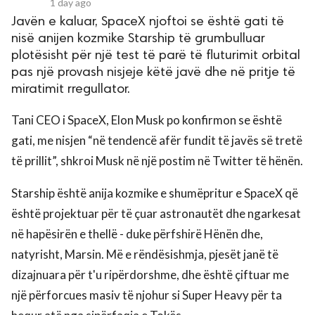
1 day ago
Javën e kaluar, SpaceX njoftoi se është gati të
nisë anijen kozmike Starship të grumbulluar
plotësisht për një test të parë të fluturimit orbital
pas një provash nisjeje këtë javë dhe në pritje të
miratimit rregullator.
Tani CEO i SpaceX, Elon Musk po konfirmon se është
gati, me nisjen “në tendencë afër fundit të javës së tretë
të prillit”, shkroi Musk në një postim në Twitter të hënën.
Starship është anija kozmike e shumëpritur e SpaceX që
është projektuar për të çuar astronautët dhe ngarkesat
në hapësirën e thellë - duke përfshirë Hënën dhe,
natyrisht, Marsin. Më e rëndësishmja, pjesët janë të
dizajnuara për t'u ripërdorshme, dhe është çiftuar me
një përforcues masiv të njohur si Super Heavy për ta