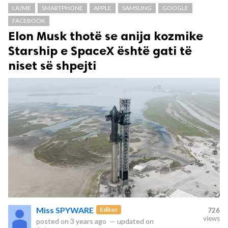
LAJME
SMARTPHONE
APPLE
SAMSUNG
GOOGLE
FACEBOOK
Elon Musk thotë se anija kozmike
Starship e SpaceX është gati të
niset së shpejti
Miss SPYWARE
Editor
726
views
posted on
3 years ago
—
updated on