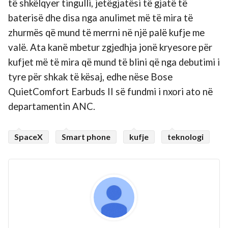
të shkëlqyer tingulli, jetëgjatësi të gjatë të
baterisë dhe disa nga anulimet më të mira të
zhurmës që mund të merrni në një palë kufje me
valë. Ata kanë mbetur zgjedhja jonë kryesore për
kufjet më të mira që mund të blini që nga debutimi i
tyre për shkak të kësaj, edhe nëse Bose
QuietComfort Earbuds II së fundmi i nxori ato në
departamentin ANC.
SpaceX
Smart phone
kufje
teknologi