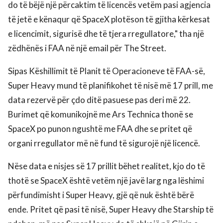
do të bëjë një përcaktim të licencës vetëm pasi agjencia
të jetë e kënaqur që SpaceX plotëson të gjitha kërkesat
e licencimit, sigurisë dhe të tjera rregullatore," tha një
zëdhënës i FAA në një email për The Street.
Sipas Këshillimit të Planit të Operacioneve të FAA-së,
Super Heavy mund të planifikohet të nisë më 17 prill, me
data rezervë për çdo ditë pasuese pas deri më 22.
Burimet që komunikojnë me Ars Technica thonë se
SpaceX po punon ngushtë me FAA dhe se pritet që
organi rregullator më në fund të sigurojë një licencë.
Nëse data e nisjes së 17 prillit bëhet realitet, kjo do të
thotë se SpaceX është vetëm një javë larg nga lëshimi
përfundimisht i Super Heavy, gjë që nuk është bërë
ende. Pritet që pasi të nisë, Super Heavy dhe Starship të