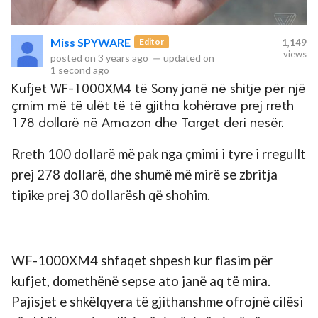
rved.
Miss SPYWARE
Editor
1,149
views
posted on
3 years ago
—
updated on
1 second ago
Kufjet WF-1000XM4 të Sony janë në shitje për një
çmim më të ulët të të gjitha kohërave prej rreth
178 dollarë në Amazon dhe Target deri nesër.
Rreth 100 dollarë më pak nga çmimi i tyre i rregullt
prej 278 dollarë, dhe shumë më mirë se zbritja
tipike prej 30 dollarësh që shohim.
WF-1000XM4 shfaqet shpesh kur flasim për
kufjet, domethënë sepse ato janë aq të mira.
Pajisjet e shkëlqyera të gjithanshme ofrojnë cilësi