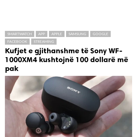
SMARTWATCH
APP
APPLE
SAMSUNG
GOOGLE
FACEBOOK
STREAMING
Kufjet e gjithanshme të Sony WF-
1000XM4 kushtojnë 100 dollarë më
pak