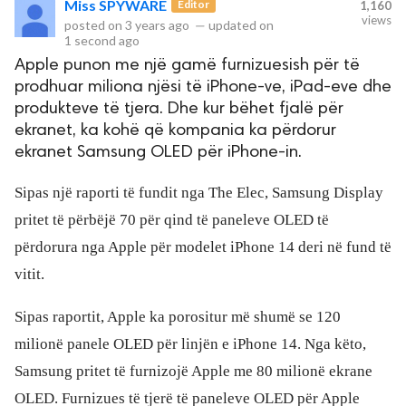
Miss SPYWARE
Editor
1,160
views
posted on
3 years ago
—
updated on
1 second ago
rved.
Apple punon me një gamë furnizuesish për të
prodhuar miliona njësi të iPhone-ve, iPad-eve dhe
produkteve të tjera. Dhe kur bëhet fjalë për
ekranet, ka kohë që kompania ka përdorur
ekranet Samsung OLED për iPhone-in.
Sipas një raporti të fundit nga The Elec, Samsung Display
pritet të përbëjë 70 për qind të paneleve OLED të
përdorura nga Apple për modelet iPhone 14 deri në fund të
vitit.
Sipas raportit, Apple ka porositur më shumë se 120
milionë panele OLED për linjën e iPhone 14. Nga këto,
Samsung pritet të furnizojë Apple me 80 milionë ekrane
OLED. Furnizues të tjerë të paneleve OLED për Apple