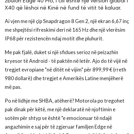
zbulon Edge 40 Pro, i cili është një version global i
X40 që lëshoi në Kinë në fund të vitit të kaluar.
Ai vjen me një çip Snapdragon 8 Gen 2, një ekran 6,67 inç
me shpejtësi rifreskimi deri në 165 Hz dhe një vlerësim
IP68 për rezistencën ndaj motit dhe pluhurit.
Me pak fjalë, duket si një sfidues serioz në peizazhin
kryesor të Android - të paktën në letër. Ajo do të vijë në
tregjet evropiane "në ditët në vijim" për 899,99 € (rreth
980 dollarë) dhe tregjet e Amerikës Latine menjëherë
më pas.
Po në lidhje me SHBA, atëherë? Motorola po tregohet
pak dinak për këtë, me një deklaratë në njoftimin e
sotëm për shtyp se është "e emocionuar të ndajë
angazhimin e saj për të zgjeruar familjen Edge në