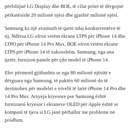
përfshijnë LG Display dhe BOE, të cilat pritet të dërgojnë
përkatësisht 20 milionë njësi dhe gjashtë milionë njësi.
Samsung ka një avantazh të qartë ndaj konkurrentëve të
tij. Ndërsa LG ofron vetëm ekrane LTPS për iPhone 14 dhe
LTPO për iPhone 14 Pro Max, BOE ofron vetëm ekrane
LTPS për iPhone 14 të zakonshëm. Samsung, nga ana
tjetër, furnizon panele për çdo model të iPhone 14.
Elec përmend gjithashtu se nga 80 milionë njësitë e
dërguara nga Samsung, të paktën 60 milionë do të
destinohen për modelet e nivelit të lartë iPhone 14 Pro dhe
14 Pro Max. Arsyeja kryesore pse Samsung është
furnizuesi kryesor i ekraneve OLED për Apple është se
kompani të tjera si LG janë përballur me probleme në
prodhim.