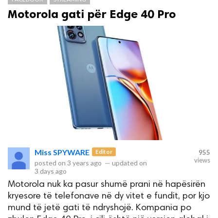
Motorola gati për Edge 40 Pro
Miss SPYWARE
Editor
955
views
posted on
3 years ago
—
updated on
3 days ago
Motorola nuk ka pasur shumë prani në hapësirën
kryesore të telefonave në dy vitet e fundit, por kjo
mund të jetë gati të ndryshojë. Kompania po