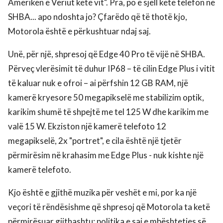
Amerikën e Veriut këtë vit". Pra, po e sjell këtë telefon në
SHBA... apo ndoshta jo? Çfarëdo që të thotë kjo,
Motorola është e përkushtuar ndaj saj.
Unë, për një, shpresoj që Edge 40 Pro të vijë në SHBA.
Përveç vlerësimit të duhur IP68 – të cilin Edge Plus i vitit
të kaluar nuk e ofroi – ai përfshin 12 GB RAM, një
kamerë kryesore 50 megapikselë me stabilizim optik,
karikim shumë të shpejtë me tel 125 W dhe karikim me
valë 15 W. Ekziston një kamerë telefoto 12
megapikselë, 2x "portret", e cila është një tjetër
përmirësim në krahasim me Edge Plus - nuk kishte një
kamerë telefoto.
Kjo është e gjithë muzika për veshët e mi, por ka një
veçori të rëndësishme që shpresoj që Motorola ta ketë
përmirësuar gjithashtu: politika e saj e mbështetjes së