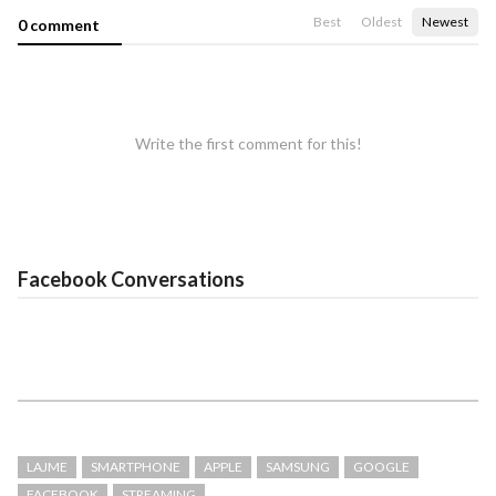
Best
Oldest
Newest
0 comment
Write the first comment for this!
Facebook Conversations
LAJME
SMARTPHONE
APPLE
SAMSUNG
GOOGLE
FACEBOOK
STREAMING