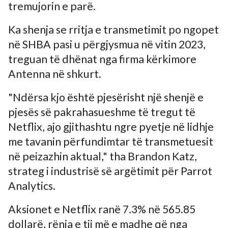
tremujorin e parë.
Ka shenja se rritja e transmetimit po ngopet
në SHBA pasi u përgjysmua në vitin 2023,
treguan të dhënat nga firma kërkimore
Antenna në shkurt.
"Ndërsa kjo është pjesërisht një shenjë e
pjesës së pakrahasueshme të tregut të
Netflix, ajo gjithashtu ngre pyetje në lidhje
me tavanin përfundimtar të transmetuesit
në peizazhin aktual," tha Brandon Katz,
strateg i industrisë së argëtimit për Parrot
Analytics.
Aksionet e Netflix ranë 7.3% në 565.85
dollarë, rënia e tij më e madhe që nga