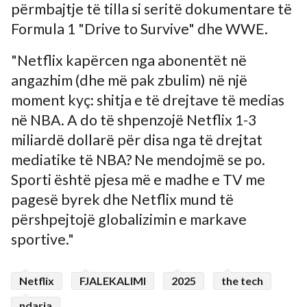
përmbajtje të tilla si seritë dokumentare të
Formula 1 "Drive to Survive" dhe WWE.
"Netflix kapërcen nga abonentët në
angazhim (dhe më pak zbulim) në një
moment kyç: shitja e të drejtave të medias
në NBA. A do të shpenzojë Netflix 1-3
miliardë dollarë për disa nga të drejtat
mediatike të NBA? Ne mendojmë se po.
Sporti është pjesa më e madhe e TV me
pagesë byrek dhe Netflix mund të
përshpejtojë globalizimin e markave
sportive."
Netflix
FJALEKALIMI
2025
the tech
ndarja