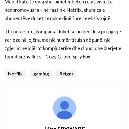
Megjithatë të dyja shërbimet mbeten relativisht të
nënpromovuara – në rastin e Netflix, shumica e
abonentëve duket se nuk e dinë fare se ekzistojnë.
Thënë kështu, kompania duket se po bën disa përpjekje
serioze në lojëra, me një numër titujsh në punë, një
zgjerim në lojërat kompjuterike dhe cloud, dhe blerjet e
fundit si zhvilluesi i Cozy Grove Spry Fox.
Netflix
gaming
Reigns
Miss SPYWARE