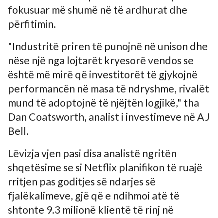
fokusuar më shumë në të ardhurat dhe
përfitimin.
"Industritë priren të punojnë në unison dhe
nëse një nga lojtarët kryesorë vendos se
është më mirë që investitorët të gjykojnë
performancën në masa të ndryshme, rivalët
mund të adoptojnë të njëjtën logjikë," tha
Dan Coatsworth, analist i investimeve në AJ
Bell.
Lëvizja vjen pasi disa analistë ngritën
shqetësime se si Netflix planifikon të ruajë
rritjen pas goditjes së ndarjes së
fjalëkalimeve, gjë që e ndihmoi atë të
shtonte 9.3 milionë klientë të rinj në