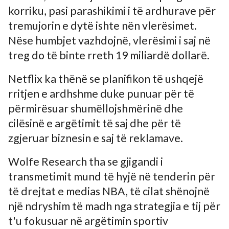
korriku, pasi parashikimi i të ardhurave për
tremujorin e dytë ishte nën vlerësimet.
Nëse humbjet vazhdojnë, vlerësimi i saj në
treg do të binte rreth 19 miliardë dollarë.
Netflix ka thënë se planifikon të ushqejë
rritjen e ardhshme duke punuar për të
përmirësuar shumëllojshmërinë dhe
cilësinë e argëtimit të saj dhe për të
zgjeruar biznesin e saj të reklamave.
Wolfe Research tha se gjigandi i
transmetimit mund të hyjë në tenderin për
të drejtat e medias NBA, të cilat shënojnë
një ndryshim të madh nga strategjia e tij për
t'u fokusuar në argëtimin sportiv