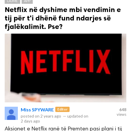
LAJME
APP
Netflix në dyshime mbi vendimin e
tij për t'i dhënë fund ndarjes së
fjalëkalimit. Pse?
Miss SPYWARE
Editor
648
views
posted on
2 years ago
—
updated on
2 days ago
Aksionet e Netflix ranë të Premten pasi plani i tij