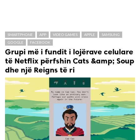
SMARTPHONE
APP
VIDEO GAMES
APPLE
SAMSUNG
GOOGLE
FACEBOOK
Grupi më i fundit i lojërave celulare
të Netflix përfshin Cats &amp; Soup
dhe një Reigns të ri