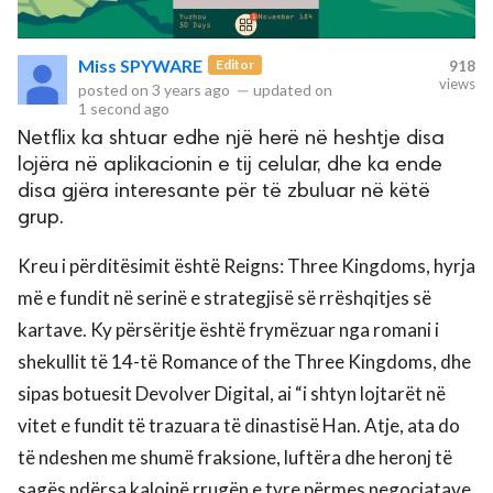
rved.
Miss SPYWARE
Editor
918
views
posted on
3 years ago
—
updated on
1 second ago
Netflix ka shtuar edhe një herë në heshtje disa
lojëra në aplikacionin e tij celular, dhe ka ende
disa gjëra interesante për të zbuluar në këtë
grup.
Kreu i përditësimit është Reigns: Three Kingdoms, hyrja
më e fundit në serinë e strategjisë së rrëshqitjes së
kartave. Ky përsëritje është frymëzuar nga romani i
shekullit të 14-të Romance of the Three Kingdoms, dhe
sipas botuesit Devolver Digital, ai “i shtyn lojtarët në
vitet e fundit të trazuara të dinastisë Han. Atje, ata do
të ndeshen me shumë fraksione, luftëra dhe heronj të
sagës ndërsa kalojnë rrugën e tyre përmes negociatave,