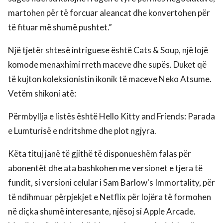
martohen për të forcuar aleancat dhe konvertohen për
të fituar më shumë pushtet.”
Një tjetër shtesë intriguese është Cats & Soup, një lojë
komode menaxhimi rreth maceve dhe supës. Duket që
të kujton koleksionistin ikonik të maceve Neko Atsume.
Vetëm shikoni atë:
Përmbyllja e listës është Hello Kitty and Friends: Parada
e Lumturisë e ndritshme dhe plot ngjyra.
Këta tituj janë të gjithë të disponueshëm falas për
abonentët dhe ata bashkohen me versionet e tjera të
fundit, si versioni celular i Sam Barlow's Immortality, për
të ndihmuar përpjekjet e Netflix për lojëra të formohen
në diçka shumë interesante, njësoj si Apple Arcade.