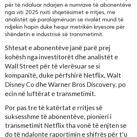
për të ndaluar ndarjen e numrave të abonentëve
nga viti 2025 nxiti shqetësimet e rritjes, me
analistët që paralajmëruan se rivalët mund të
ndjekin hapin duke hequr metrikën kryesore për
shëndetin e industrisë së transmetimit.
Shtesat e abonentëve janë parë prej
kohësh nga investitorët dhe analistët e
Wall Street për të vlerësuar se si
kompanitë, duke përfshirë Netflix, Walt
Disney Co dhe Warner Bros Discovery, po
ecin në luftërat e transmetimit.
Por pas tre të katërtat e rritjes së
suksesshme të abonentëve, pionieri i
transmetimit Netflix tha vonë të enjten se
do të ndalonte raportimin e shifrës për t'u