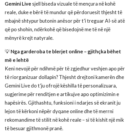
Gemini Live
sjell biseda vizuale të mençura në kohë
reale, duke e bërë të mundur që përdoruesit thjesht të
mbajnë shtypur butonin anësor për t’i treguar AI-së atë
që po shohin, ndërkohë që bisedojnë me të në një
mënyrë krejt natyrale.
💡
Nga garderoba te blerjet online – gjithçka bëhet
më e lehtë
Keni nevojë për ndihmë për të zgjedhur veshjen apo për
të riorganizuar dollapin? Thjesht drejtoni kamerën dhe
Gemini Live do t’ju ofrojë këshilla të personalizuara,
sugjerime për renditjen e artikujve apo optimizimin e
hapësirës. Gjithashtu, funksioni i ndarjes së ekranit ju
lejon të kërkoni nëpër dyqane online dhe të merrni
rekomandime të stilit në kohë reale – si të kishit një mik
të besuar gjithmonë pranë.