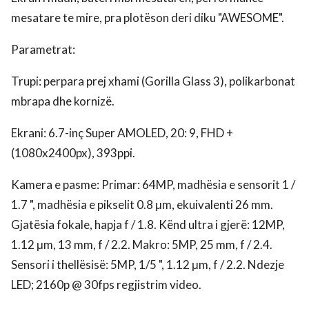
mesatare te mire, pra plotëson deri diku "AWESOME".
Parametrat:
Trupi: perpara prej xhami (Gorilla Glass 3), polikarbonat
mbrapa dhe kornizë.
Ekrani: 6.7-inç Super AMOLED, 20: 9, FHD +
(1080x2400px), 393ppi.
Kamera e pasme: Primar: 64MP, madhësia e sensorit 1 /
1.7 ", madhësia e pikselit 0.8 μm, ekuivalenti 26 mm.
Gjatësia fokale, hapja f / 1.8. Kënd ultra i gjerë: 12MP,
1.12 μm, 13 mm, f / 2.2. Makro: 5MP, 25 mm, f / 2.4.
Sensori i thellësisë: 5MP, 1/5 ", 1.12 μm, f / 2.2. Ndezje
LED; 2160p @ 30fps regjistrim video.