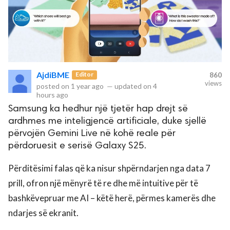
AjdiBME
Editor
860
views
posted on
1 year ago
—
updated on
4
hours ago
Samsung ka hedhur një tjetër hap drejt së
ardhmes me inteligjencë artificiale, duke sjellë
përvojën Gemini Live në kohë reale për
përdoruesit e serisë Galaxy S25.
Përditësimi falas që ka nisur shpërndarjen nga data 7
prill, ofron një mënyrë të re dhe më intuitive për të
bashkëvepruar me AI – këtë herë, përmes kamerës dhe
ndarjes së ekranit.