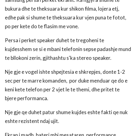
bukura dhe te theksuara kur shikon filma, lojera etj,
edhe pak si shume te theksuara kur vjen puna te fotot,
po per kete do te flasim me vone.
Persa i perket speaker duhet te tregoheni te
kujdesshem se si e mbani telefonin sepse padashje mund
te bllokoni zerin, gjithashtu s'ka stereo speaker.
Nje gje e vogel ishte shpejtesia e shkrepjes, donte 1-2
sec per te marre komanden, por duke menduar qe do e
keni kete telefon per 2 vjet le te themi, dhe pritet te
bjere performanca.
Nje gje qe duhet patur shume kujdes eshte fakti qe nuk
eshte rezistent ndaj ujit.
Ekran i madh, bateri mbi mesataren, performance