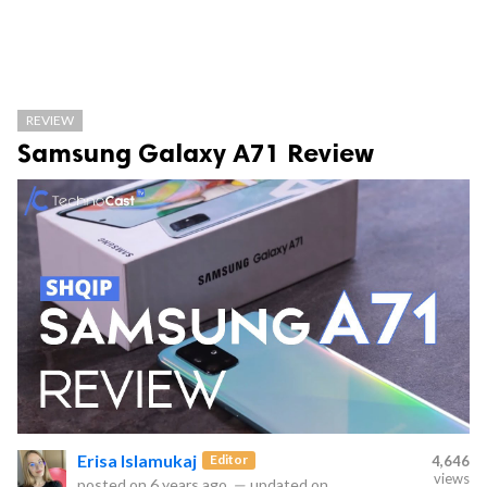
REVIEW
Samsung Galaxy A71 Review
Erisa Islamukaj
Editor
4,646
views
posted on
6 years ago
—
updated on