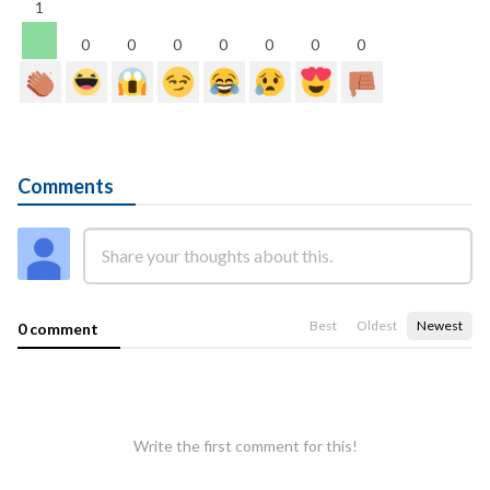
1
0
0
0
0
0
0
0
Comments
Best
Oldest
Newest
0 comment
Write the first comment for this!