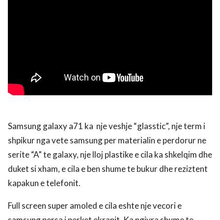
Samsung galaxy a71 ka nje veshje “glasstic”, nje term i
shpikur nga vete samsung per materialin e perdorur ne
serite “A” te galaxy, nje lloj plastike e cila ka shkelqim dhe
duket si xham, e cila e ben shume te bukur dhe reziztent
kapakun e telefonit.
Full screen super amoled e cila eshte nje vecori e
samsung persa i perket ekranit. Ka ngjyra shume te