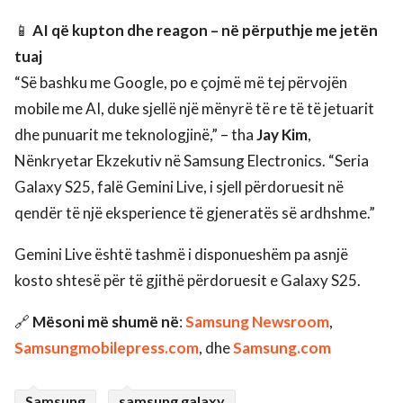
📱
AI që kupton dhe reagon – në përputhje me jetën
tuaj
“Së bashku me Google, po e çojmë më tej përvojën
mobile me AI, duke sjellë një mënyrë të re të të jetuarit
dhe punuarit me teknologjinë,” – tha
Jay Kim
,
Nënkryetar Ekzekutiv në Samsung Electronics. “Seria
Galaxy S25, falë Gemini Live, i sjell përdoruesit në
qendër të një eksperience të gjeneratës së ardhshme.”
Gemini Live është tashmë i disponueshëm pa asnjë
kosto shtesë për të gjithë përdoruesit e Galaxy S25.
🔗
Mësoni më shumë në
:
Samsung Newsroom
,
Samsungmobilepress.com
, dhe
Samsung.com
Samsung
samsung galaxy