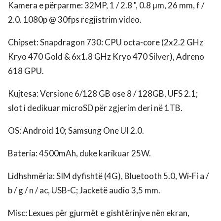
Kamera e përparme: 32MP, 1 / 2.8 ", 0.8 μm, 26 mm, f /
2.0. 1080p @ 30fps regjistrim video.
Chipset: Snapdragon 730: CPU octa-core (2x2.2 GHz
Kryo 470 Gold & 6x1.8 GHz Kryo 470 Silver), Adreno
618 GPU.
Kujtesa: Versione 6/128 GB ose 8 / 128GB, UFS 2.1;
slot i dedikuar microSD për zgjerim deri në 1TB.
OS: Android 10; Samsung One UI 2.0.
Bateria: 4500mAh, duke karikuar 25W.
Lidhshmëria: SIM dyfishtë (4G), Bluetooth 5.0, Wi-Fi a /
b / g / n / ac, USB-C; Jacketë audio 3,5 mm.
Misc: Lexues për gjurmët e gishtërinjve nën ekran,