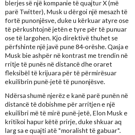
blerjes së një kompanie të quajtur X (më
parë Twitter), Musk u dërgoi një mesazh të
fortë punonjësve, duke u kërkuar atyre ose
të përkushtojnë jetën e tyre për të punuar
ose të largohen. Kjo direktivë thuhet se
përfshinte një javë pune 84-orëshe. Qasja e
Musk bie ashpër në kontrast me trendin në
rritje të punës në distancë dhe oraret
fleksibël të krijuara për të përmirësuar
ekuilibrin punë-jetë të punonjësve.
Ndërsa shumë njerëz e kanë parë punën në
distancë të dobishme për arritjen e një
ekuilibri më të mirë punë-jetë, Elon Musk e
kritikoi hapur këtë prirje, duke shkuar aq
larg sa e quajti atë "moralisht të gabuar".