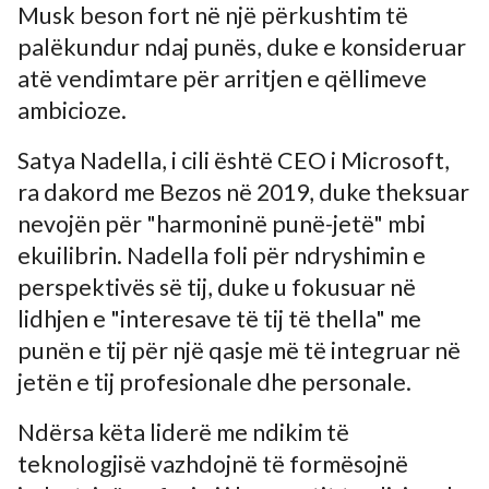
Musk beson fort në një përkushtim të
palëkundur ndaj punës, duke e konsideruar
atë vendimtare për arritjen e qëllimeve
ambicioze.
Satya Nadella, i cili është CEO i Microsoft,
ra dakord me Bezos në 2019, duke theksuar
nevojën për "harmoninë punë-jetë" mbi
ekuilibrin. Nadella foli për ndryshimin e
perspektivës së tij, duke u fokusuar në
lidhjen e "interesave të tij të thella" me
punën e tij për një qasje më të integruar në
jetën e tij profesionale dhe personale.
Ndërsa këta liderë me ndikim të
teknologjisë vazhdojnë të formësojnë