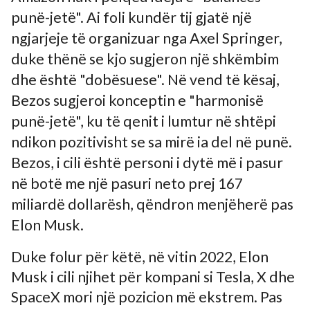
punë-jetë". Ai foli kundër tij gjatë një
ngjarjeje të organizuar nga Axel Springer,
duke thënë se kjo sugjeron një shkëmbim
dhe është "dobësuese". Në vend të kësaj,
Bezos sugjeroi konceptin e "harmonisë
punë-jetë", ku të qenit i lumtur në shtëpi
ndikon pozitivisht se sa mirë ia del në punë.
Bezos, i cili është personi i dytë më i pasur
në botë me një pasuri neto prej 167
miliardë dollarësh, qëndron menjëherë pas
Elon Musk.
Duke folur për këtë, në vitin 2022, Elon
Musk i cili njihet për kompani si Tesla, X dhe
SpaceX mori një pozicion më ekstrem. Pas