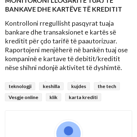
MONITORONI LLOGARITË TUAJ TË
BANKAVE DHE KARTËVE TË KREDITIT
Kontrolloni rregullisht pasqyrat tuaja
bankare dhe transaksionet e kartës së
kreditit për çdo tarifë të paautorizuar.
Raportojeni menjëherë në bankën tuaj ose
kompaninë e kartave të debitit/kreditit
nëse shihni ndonjë aktivitet të dyshimtë.
teknologji
keshilla
kujdes
the tech
Vesgje online
klik
karta krediti