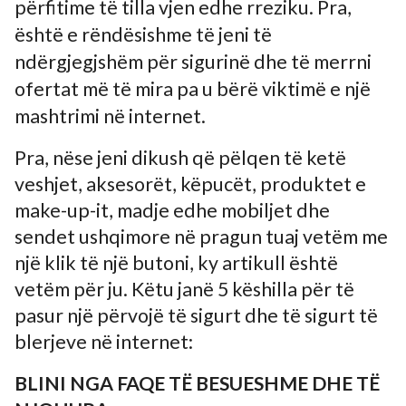
përfitime të tilla vjen edhe rreziku. Pra,
është e rëndësishme të jeni të
ndërgjegjshëm për sigurinë dhe të merrni
ofertat më të mira pa u bërë viktimë e një
mashtrimi në internet.
Pra, nëse jeni dikush që pëlqen të ketë
veshjet, aksesorët, këpucët, produktet e
make-up-it, madje edhe mobiljet dhe
sendet ushqimore në pragun tuaj vetëm me
një klik të një butoni, ky artikull është
vetëm për ju. Këtu janë 5 këshilla për të
pasur një përvojë të sigurt dhe të sigurt të
blerjeve në internet:
BLINI NGA FAQE TË BESUESHME DHE TË