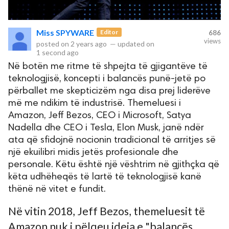
rved.
Miss SPYWARE
Editor
686
views
posted on
2 years ago
—
updated on
1 second ago
Në botën me ritme të shpejta të gjigantëve të
teknologjisë, koncepti i balancës punë-jetë po
përballet me skepticizëm nga disa prej liderëve
më me ndikim të industrisë. Themeluesi i
Amazon, Jeff Bezos, CEO i Microsoft, Satya
Nadella dhe CEO i Tesla, Elon Musk, janë ndër
ata që sfidojnë nocionin tradicional të arritjes së
një ekuilibri midis jetës profesionale dhe
personale. Këtu është një vështrim në gjithçka që
këta udhëheqës të lartë të teknologjisë kanë
thënë në vitet e fundit.
Në vitin 2018, Jeff Bezos, themeluesit të
Amazon nuk i pëlqeu ideja e "balancës