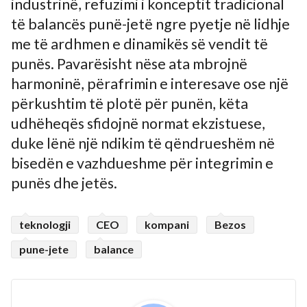
industrinë, refuzimi i konceptit tradicional
të balancës punë-jetë ngre pyetje në lidhje
me të ardhmen e dinamikës së vendit të
punës. Pavarësisht nëse ata mbrojnë
harmoninë, përafrimin e interesave ose një
përkushtim të plotë për punën, këta
udhëheqës sfidojnë normat ekzistuese,
duke lënë një ndikim të qëndrueshëm në
bisedën e vazhdueshme për integrimin e
punës dhe jetës.
teknologji
CEO
kompani
Bezos
pune-jete
balance