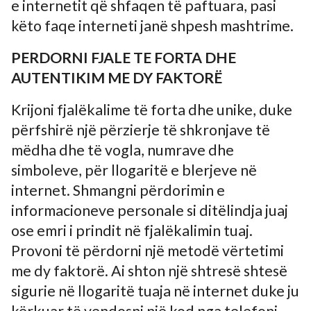
e internetit që shfaqen të paftuara, pasi
këto faqe interneti janë shpesh mashtrime.
PERDORNI FJALE TE FORTA DHE
AUTENTIKIM ME DY FAKTORË
Krijoni fjalëkalime të forta dhe unike, duke
përfshirë një përzierje të shkronjave të
mëdha dhe të vogla, numrave dhe
simboleve, për llogaritë e blerjeve në
internet. Shmangni përdorimin e
informacioneve personale si ditëlindja juaj
ose emri i prindit në fjalëkalimin tuaj.
Provoni të përdorni një metodë vërtetimi
me dy faktorë. Ai shton një shtresë shtesë
sigurie në llogaritë tuaja në internet duke ju
kërkuar të vendosni një kod nga telefoni