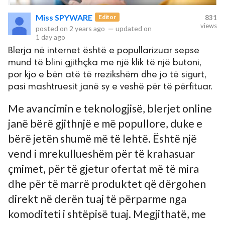
Miss SPYWARE
Editor
831
views
posted on
2 years ago
—
updated on
1 day ago
Blerja në internet është e popullarizuar sepse
mund të blini gjithçka me një klik të një butoni,
por kjo e bën atë të rrezikshëm dhe jo të sigurt,
pasi mashtruesit janë sy e veshë për të përfituar.
Me avancimin e teknologjisë, blerjet online
janë bërë gjithnjë e më popullore, duke e
bërë jetën shumë më të lehtë. Është një
vend i mrekullueshëm për të krahasuar
çmimet, për të gjetur ofertat më të mira
dhe për të marrë produktet që dërgohen
direkt në derën tuaj të përparme nga
komoditeti i shtëpisë tuaj. Megjithatë, me