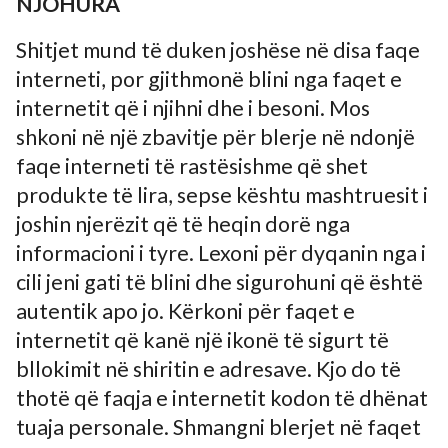
NJOHURA
Shitjet mund të duken joshëse në disa faqe
interneti, por gjithmonë blini nga faqet e
internetit që i njihni dhe i besoni. Mos
shkoni në një zbavitje për blerje në ndonjë
faqe interneti të rastësishme që shet
produkte të lira, sepse kështu mashtruesit i
joshin njerëzit që të heqin dorë nga
informacioni i tyre. Lexoni për dyqanin nga i
cili jeni gati të blini dhe sigurohuni që është
autentik apo jo. Kërkoni për faqet e
internetit që kanë një ikonë të sigurt të
bllokimit në shiritin e adresave. Kjo do të
thotë që faqja e internetit kodon të dhënat
tuaja personale. Shmangni blerjet në faqet