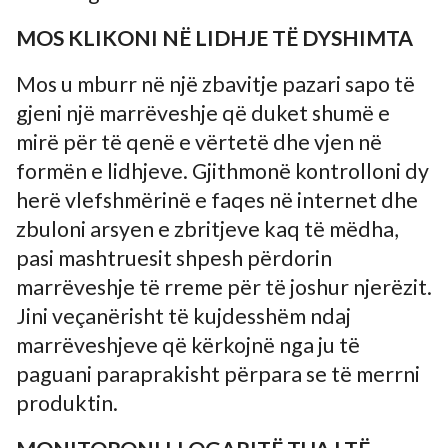
MOS KLIKONI NË LIDHJE TË DYSHIMTA
Mos u mburr në një zbavitje pazari sapo të
gjeni një marrëveshje që duket shumë e
mirë për të qenë e vërtetë dhe vjen në
formën e lidhjeve. Gjithmonë kontrolloni dy
herë vlefshmërinë e faqes në internet dhe
zbuloni arsyen e zbritjeve kaq të mëdha,
pasi mashtruesit shpesh përdorin
marrëveshje të rreme për të joshur njerëzit.
Jini veçanërisht të kujdesshëm ndaj
marrëveshjeve që kërkojnë nga ju të
paguani paraprakisht përpara se të merrni
produktin.