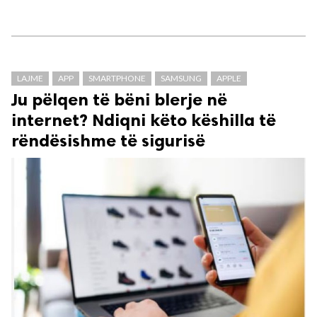
LAJME
APP
SMARTPHONE
SAMSUNG
APPLE
Ju pëlqen të bëni blerje në
internet? Ndiqni këto këshilla të
rëndësishme të sigurisë