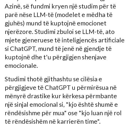
Azinë, së fundmi kryen një studim për të
parë nëse LLM-të (modelet e mëdha të
gjuhës) mund të kuptojnë emocionet
njerëzore. Studimi zbuloi se LLM-të, ato
mjete gjeneruese të inteligjencës artificiale
si ChatGPT, mund të jenë në gjendje të
kuptojnë dhe t'u përgjigjen shenjave
emocionale.
Studimi thotë gjithashtu se cilësia e
përgjigjeve të ChatGPT u përmirësua në
mënyrë drastike kur kërkesa përmbante
një sinjal emocional si, "kjo është shumë e
rëndësishme për mua" ose "kjo luan një rol
të rëndësishëm në karrierën time".