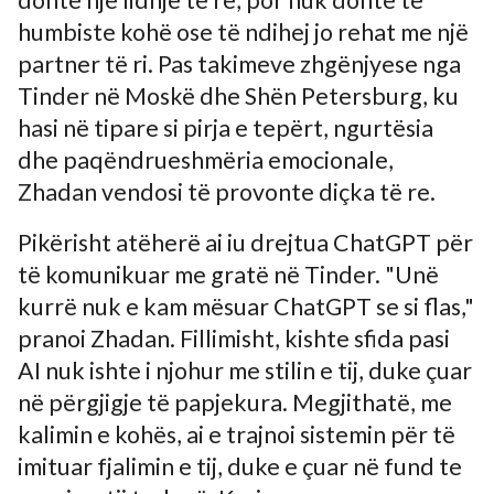
humbiste kohë ose të ndihej jo rehat me një
partner të ri. Pas takimeve zhgënjyese nga
Tinder në Moskë dhe Shën Petersburg, ku
hasi në tipare si pirja e tepërt, ngurtësia
dhe paqëndrueshmëria emocionale,
Zhadan vendosi të provonte diçka të re.
Pikërisht atëherë ai iu drejtua ChatGPT për
të komunikuar me gratë në Tinder. "Unë
kurrë nuk e kam mësuar ChatGPT se si flas,"
pranoi Zhadan. Fillimisht, kishte sfida pasi
AI nuk ishte i njohur me stilin e tij, duke çuar
në përgjigje të papjekura. Megjithatë, me
kalimin e kohës, ai e trajnoi sistemin për të
imituar fjalimin e tij, duke e çuar në fund te