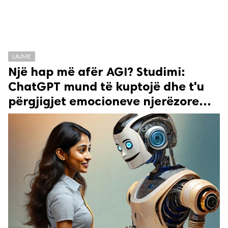
LAJME
Një hap më afër AGI? Studimi:
ChatGPT mund të kuptojë dhe t'u
përgjigjet emocioneve njerëzore…