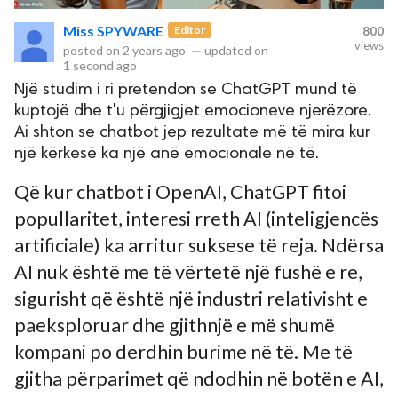
Miss SPYWARE
Editor
800
views
rved.
posted on
2 years ago
—
updated on
1 second ago
Një studim i ri pretendon se ChatGPT mund të
kuptojë dhe t'u përgjigjet emocioneve njerëzore.
Ai shton se chatbot jep rezultate më të mira kur
një kërkesë ka një anë emocionale në të.
Që kur chatbot i OpenAI, ChatGPT fitoi
popullaritet, interesi rreth AI (inteligjencës
artificiale) ka arritur suksese të reja. Ndërsa
AI nuk është me të vërtetë një fushë e re,
sigurisht që është një industri relativisht e
paeksploruar dhe gjithnjë e më shumë
kompani po derdhin burime në të. Me të
gjitha përparimet që ndodhin në botën e AI,