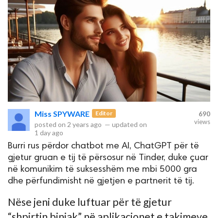
Miss SPYWARE
Editor
690
views
posted on
2 years ago
—
updated on
1 day ago
Burri rus përdor chatbot me AI, ChatGPT për të
gjetur gruan e tij të përsosur në Tinder, duke çuar
në komunikim të suksesshëm me mbi 5000 gra
dhe përfundimisht në gjetjen e partnerit të tij.
Nëse jeni duke luftuar për të gjetur
“shpirtin binjak” në aplikacionet e takimeve,