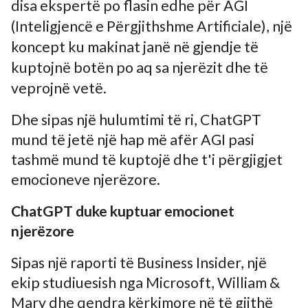
disa ekspertë po flasin edhe për AGI
(Inteligjencë e Përgjithshme Artificiale), një
koncept ku makinat janë në gjendje të
kuptojnë botën po aq sa njerëzit dhe të
veprojnë vetë.
Dhe sipas një hulumtimi të ri, ChatGPT
mund të jetë një hap më afër AGI pasi
tashmë mund të kuptojë dhe t'i përgjigjet
emocioneve njerëzore.
ChatGPT duke kuptuar emocionet
njerëzore
Sipas një raporti të Business Insider, një
ekip studiuesish nga Microsoft, William &
Mary dhe qendra kërkimore në të gjithë