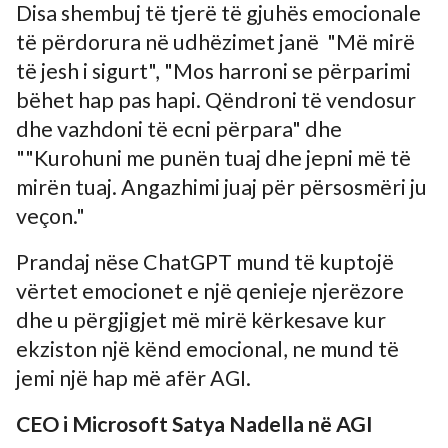
Disa shembuj të tjerë të gjuhës emocionale
të përdorura në udhëzimet janë
"Më mirë
të jesh i sigurt", "Mos harroni se përparimi
bëhet hap pas hapi. Qëndroni të vendosur
dhe vazhdoni të ecni përpara" dhe
""Kurohuni me punën tuaj dhe jepni më të
mirën tuaj. Angazhimi juaj për përsosmëri ju
veçon."
Prandaj nëse ChatGPT mund të kuptojë
vërtet emocionet e një qenieje njerëzore
dhe u përgjigjet më mirë kërkesave kur
ekziston një kënd emocional, ne mund të
jemi një hap më afër AGI.
CEO i Microsoft Satya Nadella në AGI