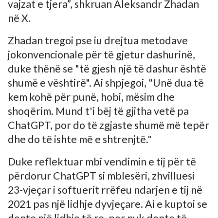
vajzat e tjera”, shkruan Aleksandr Zhadan
në X.
Zhadan tregoi pse iu drejtua metodave
jokonvencionale për të gjetur dashurinë,
duke thënë se "të gjesh një të dashur është
shumë e vështirë". Ai shpjegoi, "Unë dua të
kem kohë për punë, hobi, mësim dhe
shoqërim. Mund t'i bëj të gjitha vetë pa
ChatGPT, por do të zgjaste shumë më tepër
dhe do të ishte më e shtrenjtë."
Duke reflektuar mbi vendimin e tij për të
përdorur ChatGPT si mblesëri, zhvilluesi
23-vjeçar i softuerit rrëfeu ndarjen e tij në
2021 pas një lidhje dyvjeçare. Ai e kuptoi se
donte një lidhje të re, por nuk donte të