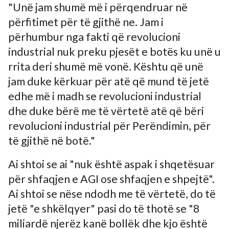
"Unë jam shumë më i përqendruar në
përfitimet për të gjithë ne. Jam i
përhumbur nga fakti që revolucioni
industrial nuk preku pjesët e botës ku unë u
rrita deri shumë më vonë. Kështu që unë
jam duke kërkuar për atë që mund të jetë
edhe më i madh se revolucioni industrial
dhe duke bërë me të vërtetë atë që bëri
revolucioni industrial për Perëndimin, për
të gjithë në botë."
Ai shtoi se ai "nuk është aspak i shqetësuar
për shfaqjen e AGI ose shfaqjen e shpejtë".
Ai shtoi se nëse ndodh me të vërtetë, do të
jetë "e shkëlqyer" pasi do të thotë se "8
miliardë njerëz kanë bollëk dhe kjo është