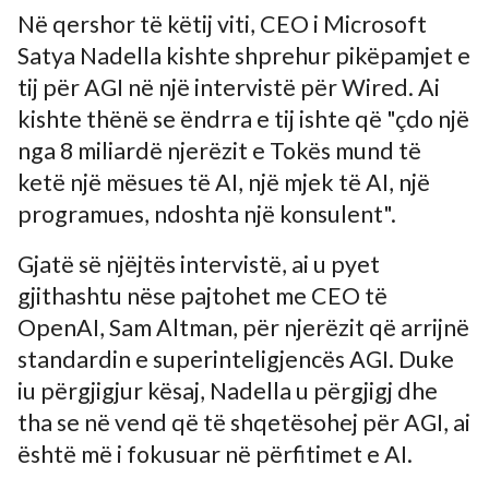
Në qershor të këtij viti, CEO i Microsoft
Satya Nadella kishte shprehur pikëpamjet e
tij për AGI në një intervistë për Wired. Ai
kishte thënë se ëndrra e tij ishte që "çdo një
nga 8 miliardë njerëzit e Tokës mund të
ketë një mësues të AI, një mjek të AI, një
programues, ndoshta një konsulent".
Gjatë së njëjtës intervistë, ai u pyet
gjithashtu nëse pajtohet me CEO të
OpenAI, Sam Altman, për njerëzit që arrijnë
standardin e superinteligjencës AGI. Duke
iu përgjigjur kësaj, Nadella u përgjigj dhe
tha se në vend që të shqetësohej për AGI, ai
është më i fokusuar në përfitimet e AI.