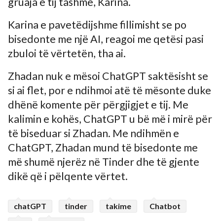
gruaja e tij tashmë, Karina.
Karina e pavetëdijshme fillimisht se po
bisedonte me një AI, reagoi me qetësi pasi
zbuloi të vërtetën, tha ai.
Zhadan nuk e mësoi ChatGPT saktësisht se
si ai flet, por e ndihmoi atë të mësonte duke
dhënë komente për përgjigjet e tij. Me
kalimin e kohës, ChatGPT u bë më i mirë për
të biseduar si Zhadan. Me ndihmën e
ChatGPT, Zhadan mund të bisedonte me
më shumë njerëz në Tinder dhe të gjente
dikë që i pëlqente vërtet.
chatGPT
tinder
takime
Chatbot