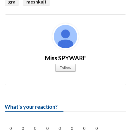
gra
meshkujt
Miss SPYWARE
Follow
What's your reaction?
0
0
0
0
0
0
0
0