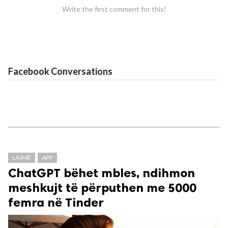
Write the first comment for this!
Facebook Conversations
LAJME
APP
ChatGPT bëhet mbles, ndihmon
meshkujt të përputhen me 5000
femra në Tinder