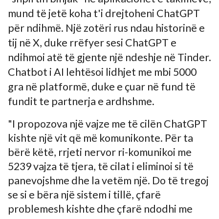
mund të jetë koha t'i drejtoheni ChatGPT
për ndihmë. Një zotëri rus ndau historinë e
tij në X, duke rrëfyer sesi ChatGPT e
ndihmoi atë të gjente një ndeshje në Tinder.
Chatbot i AI lehtësoi lidhjet me mbi 5000
gra në platformë, duke e çuar në fund të
fundit te partnerja e ardhshme.
"I propozova një vajze me të cilën ChatGPT
kishte një vit që më komunikonte. Për ta
bërë këtë, rrjeti nervor ri-komunikoi me
5239 vajza të tjera, të cilat i eliminoi si të
panevojshme dhe la vetëm një. Do të tregoj
se si e bëra një sistem i tillë, çfarë
problemesh kishte dhe çfarë ndodhi me