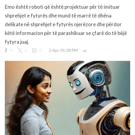
Emo është roboti që është projektuar për të imituar
shprehjet e fytyrës dhe mund të marrë të dhëna
rved.
delikate në shprehjet e fytyrës njerëzore dhe përdor
këtë informacion për të parashikuar se çfarë do të bëjë
fytyra juaj.
0
0
0
2 Apr, 01:38 PM
