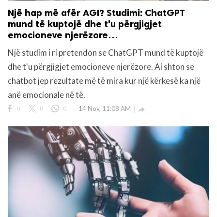
Një hap më afër AGI? Studimi: ChatGPT
mund të kuptojë dhe t'u përgjigjet
emocioneve njerëzore…
Një studim i ri pretendon se ChatGPT mund të kuptojë
dhe t'u përgjigjet emocioneve njerëzore. Ai shton se
chatbot jep rezultate më të mira kur një kërkesë ka një
anë emocionale në të.
0
0
0
14 Nov, 11:08 AM
