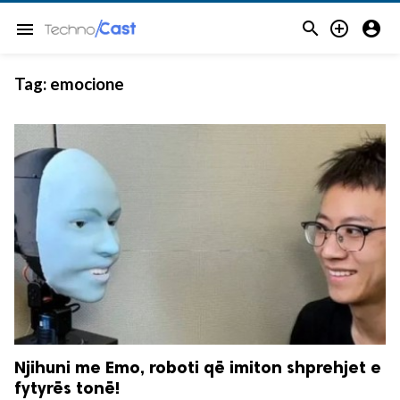



menu
Tag:
emocione
Njihuni me Emo, roboti që imiton shprehjet e
fytyrës tonë!