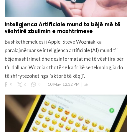
Inteligjenca Artificiale mund ta bëjë më të
vështirë zbulimin e mashtrimeve
Bashkëthemeluesi i Apple, Steve Wozniak ka
paralajmëruar se inteligjenca artificiale (AI) mund t'i
bëjë mashtrimet dhe dezinformatat më të vështira për
t'u dalluar. Wozniak thotë se ka frikë se teknologjia do
të shfrytëzohet nga "aktorë të këqij".
0
0
0
10 May, 12:32 PM
