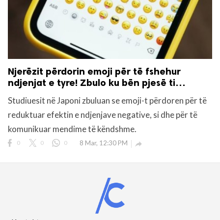
Njerëzit përdorin emoji për të fshehur
ndjenjat e tyre! Zbulo ku bën pjesë ti…
Studiuesit në Japoni zbuluan se emoji-t përdoren për të
reduktuar efektin e ndjenjave negative, si dhe për të
komunikuar mendime të këndshme.
0
0
0
8 Mar, 12:30 PM
