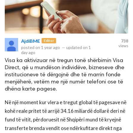
AjdiBME
Editor
738
views
posted on
1 year ago
—
updated on
1
day ago
Visa ka aktivizuar në tregun tonë shërbimin Visa
Direct, që u mundëson individëve, bizneseve dhe
institucioneve të dërgojnë dhe të marrin fonde
menjëherë, vetëm me një numër telefoni ose të
dhëna karte pagese.
Në një moment kur vlera e tregut global të pagesave në
kohë reale pritet të arrijë 34.16 miliardë dollarë deri në
fund të vitit, përdoruesit në Shqipëri mund të kryejnë
transferte brenda vendit ose ndërkufitare direkt nga