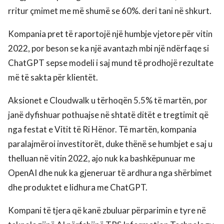
rritur çmimet me më shumë se 60%. deri tani në shkurt.
Kompania pret të raportojë një humbje vjetore për vitin
2022, por beson se ka një avantazh mbi një ndërfaqe si
ChatGPT sepse modeli i saj mund të prodhojë rezultate
më të sakta për klientët.
Aksionet e Cloudwalk u tërhoqën 5.5% të martën, por
janë dyfishuar pothuajse në shtatë ditët e tregtimit që
nga festat e Vitit të Ri Hënor. Të martën, kompania
paralajmëroi investitorët, duke thënë se humbjet e saj u
thelluan në vitin 2022, ajo nuk ka bashkëpunuar me
OpenAI dhe nuk ka gjeneruar të ardhura nga shërbimet
dhe produktet e lidhura me ChatGPT.
Kompani të tjera që kanë zbuluar përparimin e tyre në