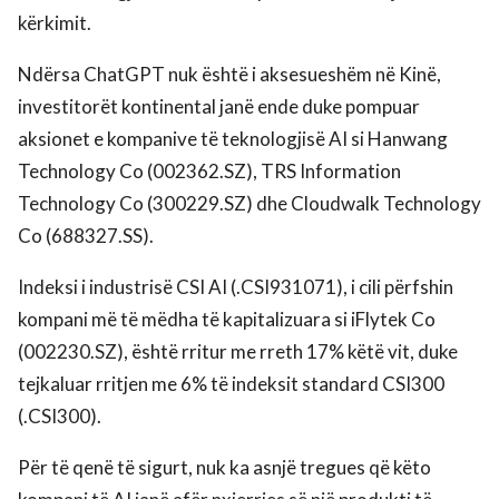
kërkimit.
Ndërsa ChatGPT nuk është i aksesueshëm në Kinë,
investitorët kontinental janë ende duke pompuar
aksionet e kompanive të teknologjisë AI si Hanwang
Technology Co (002362.SZ), TRS Information
Technology Co (300229.SZ) dhe Cloudwalk Technology
Co (688327.SS).
Indeksi i industrisë CSI AI (.CSI931071), i cili përfshin
kompani më të mëdha të kapitalizuara si iFlytek Co
(002230.SZ), është rritur me rreth 17% këtë vit, duke
tejkaluar rritjen me 6% të indeksit standard CSI300
(.CSI300).
Për të qenë të sigurt, nuk ka asnjë tregues që këto