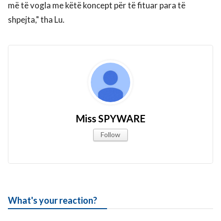
më të vogla me këtë koncept për të fituar para të
shpejta," tha Lu.
Miss SPYWARE
Follow
What's your reaction?