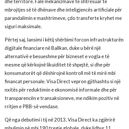
dhe territore. Falë mekanizmave të shtresuar të
mbrojtjes së të dhënave dhe inteligjencës artificiale për
parandalimin e mashtrimeve, çdo transferte kryhet me
siguri maksimale.
Përtej saj, lansimi i këtij shërbimi forcon infrastrukturën
digjitale financiare në Ballkan, duke u bërë një
alternativë e besueshme për bizneset e vogla e të
mesme që kërkojnë likuiditet të shpejtë, si dhe për
konsumatorët që dëshirojnë kontroll më të mirë mbi
financat personale. Visa Direct vepron gjithashtu si një
nxitës për reduktimin e ekonomisë informale dhe për
transparencën e transaksioneve, me ndikim pozitiv në
rritjen e PBB-së vendase.
Që nga debutimi i tij në 2013, Visa Direct ka zgjërirë
mbulimin në mbi 190 tregje globale, duke lidhur 11