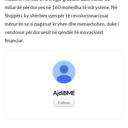
miliardë përdorues në 160 monedha të ndryshme. Në
Shqipëri, ky shërbim vjen për të revolucionarizuar
mënyrën se si pagesat kryhen dhe menaxhohen, duke i
vendosur përdoruesit në qendër të inovacionit
financiar.
AjdiBME
Follow