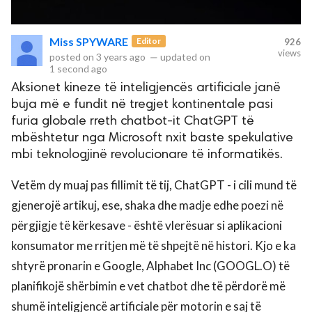
rved.
Miss SPYWARE
Editor
926
views
posted on
3 years ago
—
updated on
1 second ago
Aksionet kineze të inteligjencës artificiale janë
buja më e fundit në tregjet kontinentale pasi
furia globale rreth chatbot-it ChatGPT të
mbështetur nga Microsoft nxit baste spekulative
mbi teknologjinë revolucionare të informatikës.
Vetëm dy muaj pas fillimit të tij, ChatGPT - i cili mund të
gjenerojë artikuj, ese, shaka dhe madje edhe poezi në
përgjigje të kërkesave - është vlerësuar si aplikacioni
konsumator me rritjen më të shpejtë në histori. Kjo e ka
shtyrë pronarin e Google, Alphabet Inc (GOOGL.O) të
planifikojë shërbimin e vet chatbot dhe të përdorë më
shumë inteligjencë artificiale për motorin e saj të