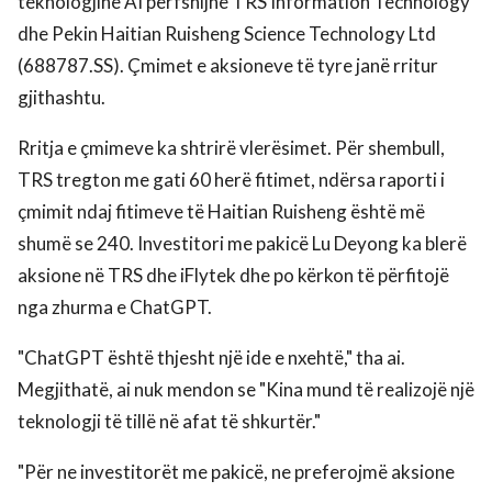
teknologjinë AI përfshijnë TRS Information Technology
dhe Pekin Haitian Ruisheng Science Technology Ltd
(688787.SS). Çmimet e aksioneve të tyre janë rritur
gjithashtu.
Rritja e çmimeve ka shtrirë vlerësimet. Për shembull,
TRS tregton me gati 60 herë fitimet, ndërsa raporti i
çmimit ndaj fitimeve të Haitian Ruisheng është më
shumë se 240. Investitori me pakicë Lu Deyong ka blerë
aksione në TRS dhe iFlytek dhe po kërkon të përfitojë
nga zhurma e ChatGPT.
"ChatGPT është thjesht një ide e nxehtë," tha ai.
Megjithatë, ai nuk mendon se "Kina mund të realizojë një
teknologji të tillë në afat të shkurtër."
"Për ne investitorët me pakicë, ne preferojmë aksione