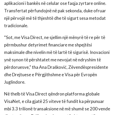
aplikacioni i bankës në celular ose faqja zyrtare online.
Transfertat përfundojnë në pak sekonda, duke ofruar
një përvojë më të thjeshtë dhe të sigurt sesa metodat
tradicionale.
“Sot, me Visa Direct, ne sjellim një mënyrë të re për të
përmbushur detyrimet financiare me shpejtësi
maksimale dhe nivelin më të lartë të sigurisë. Inovacioni
ynë synon të përshtatet me nevojat në ndryshim të
përdoruesve,” tha Ana Drašković, Zëvendëspresidente
dhe Drejtuese e Përgjithshme e Visa për Evropën
Juglindore.
Në thelb të Visa Direct qëndron platforma globale
VisaNet, e cila gjatë 25 viteve të fundit ka përpunuar
mbi 3.3 trilionë transaksione në më shumë se 200 vende