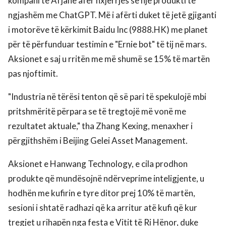
kompani të AI janë afër nxjerrjes së një produkti të
ngjashëm me ChatGPT. Më i afërti duket të jetë gjiganti
i motorëve të kërkimit Baidu Inc (9888.HK) me planet
për të përfunduar testimin e "Ernie bot" të tij në mars.
Aksionet e saj u rritën me më shumë se 15% të martën
pas njoftimit.
"Industria në tërësi tenton që së pari të spekulojë mbi
pritshmëritë përpara se të tregtojë më vonë me
rezultatet aktuale," tha Zhang Kexing, menaxher i
përgjithshëm i Beijing Gelei Asset Management.
Aksionet e Hanwang Technology, e cila prodhon
produkte që mundësojnë ndërveprime inteligjente, u
hodhën me kufirin e tyre ditor prej 10% të martën,
sesioni i shtatë radhazi që ka arritur atë kufi që kur
tregjet u rihapën nga festa e Vitit të Ri Hënor, duke