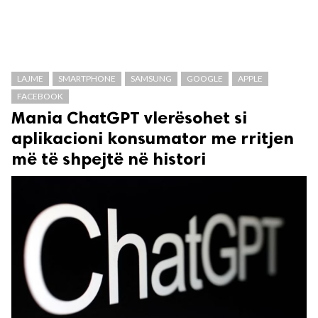
LAJME
SMARTPHONE
SAMSUNG
GOOGLE
APPLE
FACEBOOK
Mania ChatGPT vlerësohet si
aplikacioni konsumator me rritjen
më të shpejtë në histori