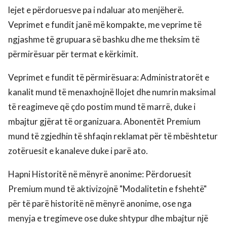
lejet e përdoruesve pa i ndaluar ato menjëherë.
Veprimet e fundit janë më kompakte, me veprime të
ngjashme të grupuara së bashku dhe me theksim të
përmirësuar për termat e kërkimit.
Veprimet e fundit të përmirësuara: Administratorët e
kanalit mund të menaxhojnë llojet dhe numrin maksimal
të reagimeve që çdo postim mund të marrë, duke i
mbajtur gjërat të organizuara. Abonentët Premium
mund të zgjedhin të shfaqin reklamat për të mbështetur
zotëruesit e kanaleve duke i parë ato.
Hapni Historitë në mënyrë anonime: Përdoruesit
Premium mund të aktivizojnë "Modalitetin e fshehtë"
për të parë historitë në mënyrë anonime, ose nga
menyja e tregimeve ose duke shtypur dhe mbajtur një