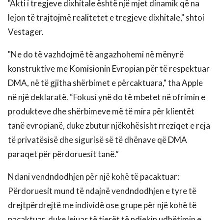
"Akti i tregjeve dixhitale është një mjet dinamik që na
lejon të trajtojmë realitetet e tregjeve dixhitale," shtoi
Vestager.
"Ne do të vazhdojmë të angazhohemi në mënyrë
konstruktive me Komisionin Evropian për të respektuar
DMA, në të gjitha shërbimet e përcaktuara," tha Apple
në një deklaratë. “Fokusi ynë do të mbetet në ofrimin e
produkteve dhe shërbimeve më të mira për klientët
tanë evropianë, duke zbutur njëkohësisht rreziqet e reja
të privatësisë dhe sigurisë së të dhënave që DMA
paraqet për përdoruesit tanë.”
Ndani vendndodhjen për një kohë të pacaktuar:
Përdoruesit mund të ndajnë vendndodhjen e tyre të
drejtpërdrejtë me individë ose grupe për një kohë të
pacaktuar, duke lejuar të tjerët të ndjekin udhëtimin e