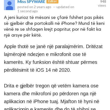
Miss SPYWARE
Editor
948
views
posted on
2 years ago
—
updated on
1 second ago
rved.
A jeni kurioz të mësoni se çfarë fshihet pas pikës
së gjelbër dhe portokalli në iPhone? Mund të keni
vënë re se shfaqen krejt papritur, por në fakt ka
një arsye për këtë.
Apple thotë se janë një paralajmërim. Dritëzat
lajmërojnë ndezjen e mikrofonit ose të
kamerës. Ky funksion është shtuar përmes
përditësimit të iOS 14 në 2020.
Drita e gjelbër tregon që vetëm kamera ose
kamera dhe mikrofoni po përdoren nga një
aplikacion në iPhone tuaj. Mjafton të hyni në
aplikacionin e kamerës dhe do të shihni se