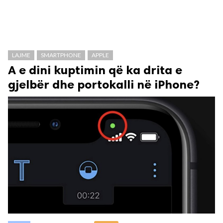
LAJME
SMARTPHONE
APPLE
A e dini kuptimin që ka drita e
gjelbër dhe portokalli në iPhone?