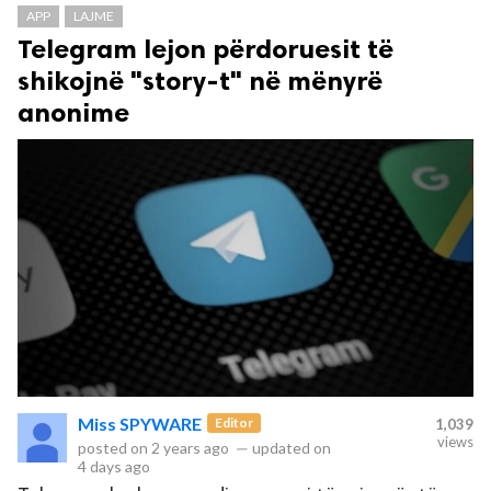
APP
LAJME
Telegram lejon përdoruesit të
shikojnë "story-t" në mënyrë
anonime
Miss SPYWARE
Editor
1,039
views
posted on
2 years ago
—
updated on
4 days ago