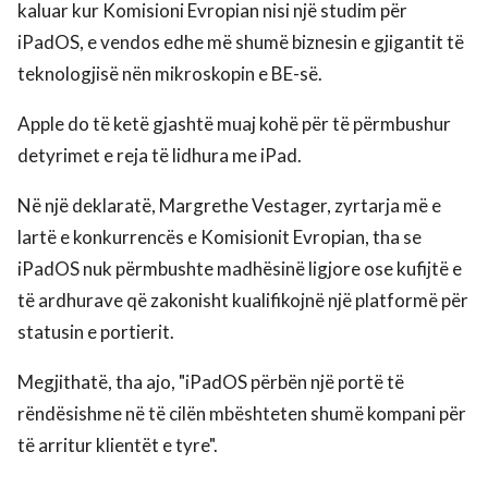
kaluar kur Komisioni Evropian nisi një studim për
iPadOS, e vendos edhe më shumë biznesin e gjigantit të
teknologjisë nën mikroskopin e BE-së.
Apple do të ketë gjashtë muaj kohë për të përmbushur
detyrimet e reja të lidhura me iPad.
Në një deklaratë, Margrethe Vestager, zyrtarja më e
lartë e konkurrencës e Komisionit Evropian, tha se
iPadOS nuk përmbushte madhësinë ligjore ose kufijtë e
të ardhurave që zakonisht kualifikojnë një platformë për
statusin e portierit.
Megjithatë, tha ajo, "iPadOS përbën një portë të
rëndësishme në të cilën mbështeten shumë kompani për
të arritur klientët e tyre".