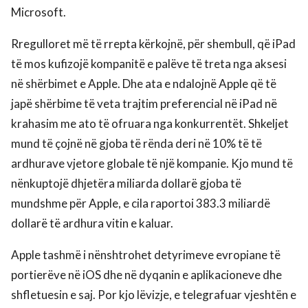
Microsoft.
Rregulloret më të rrepta kërkojnë, për shembull, që iPad
të mos kufizojë kompanitë e palëve të treta nga aksesi
në shërbimet e Apple. Dhe ata e ndalojnë Apple që të
japë shërbime të veta trajtim preferencial në iPad në
krahasim me ato të ofruara nga konkurrentët. Shkeljet
mund të çojnë në gjoba të rënda deri në 10% të të
ardhurave vjetore globale të një kompanie. Kjo mund të
nënkuptojë dhjetëra miliarda dollarë gjoba të
mundshme për Apple, e cila raportoi 383.3 miliardë
dollarë të ardhura vitin e kaluar.
Apple tashmë i nënshtrohet detyrimeve evropiane të
portierëve në iOS dhe në dyqanin e aplikacioneve dhe
shfletuesin e saj. Por kjo lëvizje, e telegrafuar vjeshtën e