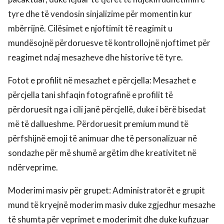
tyre dhe të vendosin sinjalizime për momentin kur
mbërrijnë. Cilësimet e njoftimit të reagimit u
mundësojnë përdoruesve të kontrollojnë njoftimet për
reagimet ndaj mesazheve dhe historive të tyre.
Fotot e profilit në mesazhet e përcjella: Mesazhet e
përcjella tani shfaqin fotografinë e profilit të
përdoruesit nga i cili janë përcjellë, duke i bërë bisedat
më të dallueshme. Përdoruesit premium mund të
përfshijnë emoji të animuar dhe të personalizuar në
sondazhe për më shumë argëtim dhe kreativitet në
ndërveprime.
Moderimi masiv për grupet: Administratorët e grupit
mund të kryejnë moderim masiv duke zgjedhur mesazhe
të shumta për veprimet e moderimit dhe duke kufizuar