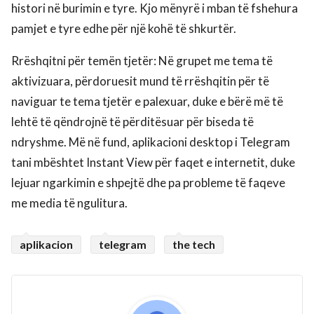
histori në burimin e tyre. Kjo mënyrë i mban të fshehura
pamjet e tyre edhe për një kohë të shkurtër.
Rrëshqitni për temën tjetër: Në grupet me tema të
aktivizuara, përdoruesit mund të rrëshqitin për të
naviguar te tema tjetër e palexuar, duke e bërë më të
lehtë të qëndrojnë të përditësuar për biseda të
ndryshme. Më në fund, aplikacioni desktop i Telegram
tani mbështet Instant View për faqet e internetit, duke
lejuar ngarkimin e shpejtë dhe pa probleme të faqeve
me media të ngulitura.
aplikacion
telegram
the tech