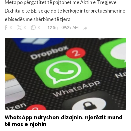
Meta po përgatitet të pajtohet me Aktin e Tregjeve
Dixhitale të BE-së që do të kërkojë interpretueshmërinë
e bisedës me shërbime të tjera.
0
0
0
12 Sep, 09:29 AM

WhatsApp ndryshon dizajnin, njerëzit mund
të mos e njohin