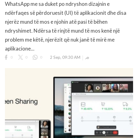
WhatsApp me sa duket po ndryshon dizajnin e
ndërfaqes së përdoruesit (UI) të aplikacionit dhe disa
njerëz mund të mos e njohin atë pasi të bëhen
ndryshimet. Ndërsa të rinjtë mund të mos kenë një
problem me këtë, njerëzit që nuk janë të mirë me
aplikacione...
0
0
0
2 Sep, 09:30 AM
