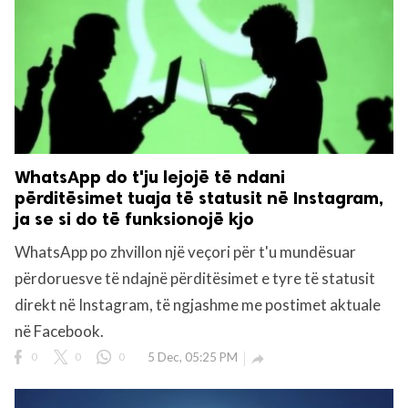
WhatsApp do t'ju lejojë të ndani
përditësimet tuaja të statusit në Instagram,
ja se si do të funksionojë kjo
WhatsApp po zhvillon një veçori për t'u mundësuar
përdoruesve të ndajnë përditësimet e tyre të statusit
direkt në Instagram, të ngjashme me postimet aktuale
në Facebook.
0
0
0
5 Dec, 05:25 PM
