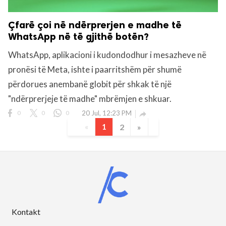
Çfarë çoi në ndërprerjen e madhe të
WhatsApp në të gjithë botën?
WhatsApp, aplikacioni i kudondodhur i mesazheve në
pronësi të Meta, ishte i paarritshëm për shumë
përdorues anembanë globit për shkak të një
"ndërprerjeje të madhe" mbrëmjen e shkuar.
0
0
0
20 Jul, 12:23 PM

«
1
2
»
Kontakt