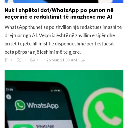
Nuk i shpëtoi dot/WhatsApp po punon në
veçorinë e redaktimit të imazheve me AI
WhatsApp thuhet se po zhvillon një redaktues imazhi të
drejtuar nga AI. Veçoria është në zhvillim e sipër dhe
pritet të jetë fillimisht e disponueshme për testuesit
beta përpara një lëshimi më të gjerë.
0
0
0
26 Mar, 11:30 AM
