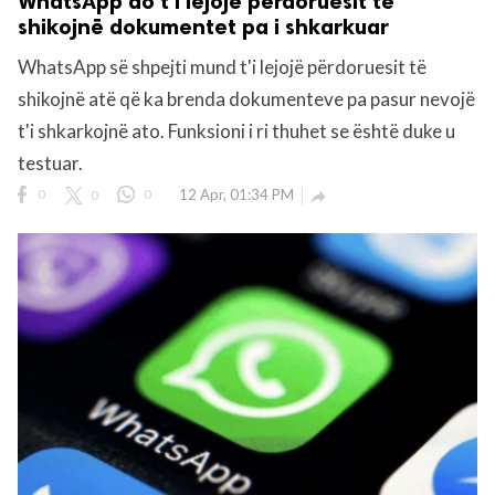
WhatsApp do t'i lejojë përdoruesit të
shikojnë dokumentet pa i shkarkuar
WhatsApp së shpejti mund t'i lejojë përdoruesit të
shikojnë atë që ka brenda dokumenteve pa pasur nevojë
t'i shkarkojnë ato. Funksioni i ri thuhet se është duke u
testuar.
0
0
0
12 Apr, 01:34 PM
