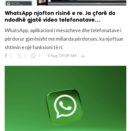
WhatsApp njofton risinë e re. Ja çfarë do
ndodhë gjatë video telefonatave…
WhatsApp, aplikacioni i mesazheve dhe telefonatave i
përdorur gjerësisht me miliarda përdorues, ka njoftuar
shtimin e një funksioni të ri.
0
0
0
9 Aug, 09:09 AM
