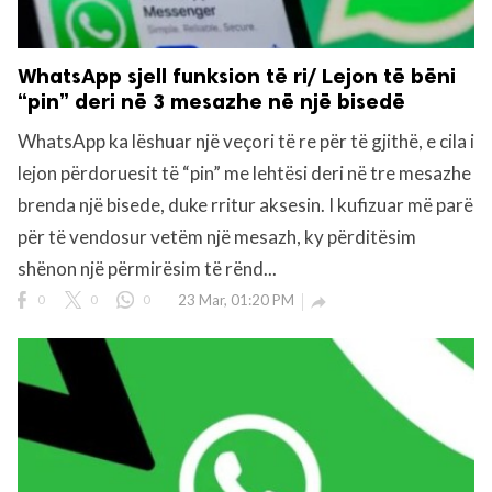
WhatsApp sjell funksion të ri/ Lejon të bëni
“pin” deri në 3 mesazhe në një bisedë
WhatsApp ka lëshuar një veçori të re për të gjithë, e cila i
lejon përdoruesit të “pin” me lehtësi deri në tre mesazhe
brenda një bisede, duke rritur aksesin. I kufizuar më parë
për të vendosur vetëm një mesazh, ky përditësim
shënon një përmirësim të rënd...
0
0
0
23 Mar, 01:20 PM
