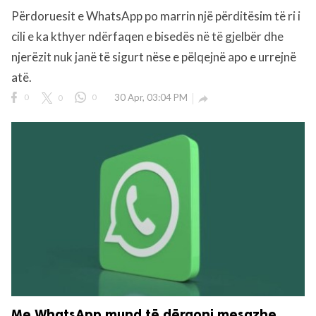
Përdoruesit e WhatsApp po marrin një përditësim të ri i
cili e ka kthyer ndërfaqen e bisedës në të gjelbër dhe
rved.
njerëzit nuk janë të sigurt nëse e pëlqejnë apo e urrejnë
atë.
0
0
0
30 Apr, 03:04 PM

Me WhatsApp mund të dërgoni mesazhe