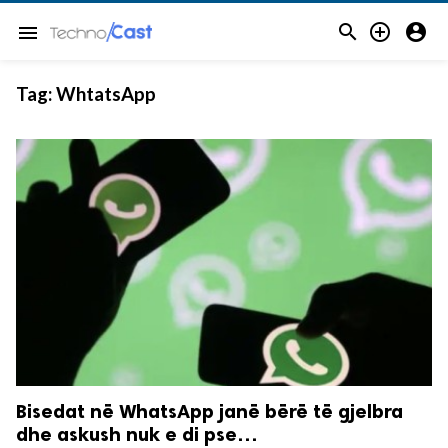



menu
Tag:
WhtatsApp
Bisedat në WhatsApp janë bërë të gjelbra
dhe askush nuk e di pse…