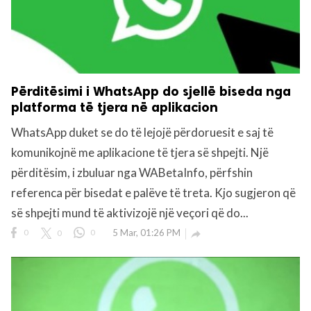
Përditësimi i WhatsApp do sjellë biseda nga
platforma të tjera në aplikacion
WhatsApp duket se do të lejojë përdoruesit e saj të
komunikojnë me aplikacione të tjera së shpejti. Një
përditësim, i zbuluar nga WABetaInfo, përfshin
referenca për bisedat e palëve të treta. Kjo sugjeron që
së shpejti mund të aktivizojë një veçori që do...
0
0
0
5 Mar, 01:26 PM
