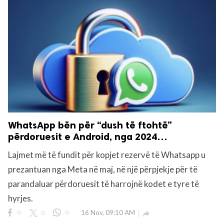
WhatsApp bën për “dush të ftohtë”
përdoruesit e Android, nga 2024…
Lajmet më të fundit për kopjet rezervë të Whatsapp u
prezantuan nga Meta në maj, në një përpjekje për të
parandaluar përdoruesit të harrojnë kodet e tyre të
hyrjes.
0
0
0
16 Nov, 09:10 AM
