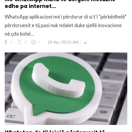
edhe pa internet...
WhatsApp aplikacioni më i përdorur di si t'i "përkëdhelë"
përdoruesit e tij pasi nuk ndalet duke sjellë inovacione
në çdo kohë...
0
0
0
29 Apr, 09:25 AM
