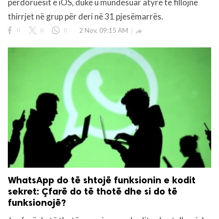
përdoruesit e iOS, duke u mundësuar atyre të fillojnë
thirrjet në grup për deri në 31 pjesëmarrës.
0
0
0
2 Nov, 09:15 AM

WhatsApp do të shtojë funksionin e kodit
sekret: Çfarë do të thotë dhe si do të
funksionojë?