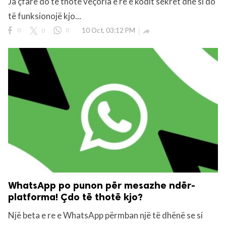
Ja çfarë do të thotë veçoria e re e kodit sekret dhe si do
të funksionojë kjo...
0
0
0
10 Oct, 03:12 PM

WhatsApp po punon për mesazhe ndër-
platforma! Çdo të thotë kjo?
Një beta e re e WhatsApp përmban një të dhënë se si