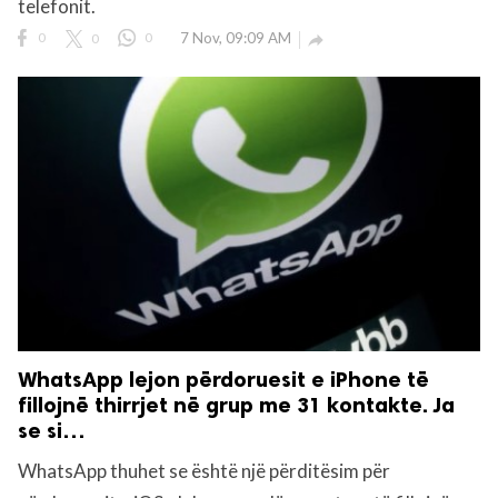
telefonit.
0
0
0
7 Nov, 09:09 AM

WhatsApp lejon përdoruesit e iPhone të
fillojnë thirrjet në grup me 31 kontakte. Ja
se si…
WhatsApp thuhet se është një përditësim për