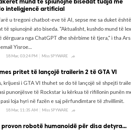
akerët mund të spiunojnë bisedat tuaja me
 inteligjencë artificial
farë u tregoni chatbot-eve të AI, sepse me sa duket është
t të spiunojnë ato biseda. "Aktualisht, kushdo mund të le
të dërguara nga ChatGPT dhe shërbime të tjera," i tha Ars
email Yisroe...
18 Mar, 03:24 PM
Miss SPYWARE

es pritet të lançojë trailerin 2 të GTA VI
krijuesi i GTA VI thuhet se do të lançojë së shpejti traile
asi punonjësve të Rockstar iu kërkua të rifillonin punën 
pasi loja hyri në fazën e saj përfundimtare të zhvillimit.
18 Mar, 11:35 AM
Miss SPYWARE

provon robotë humanoidë për disa detyra...