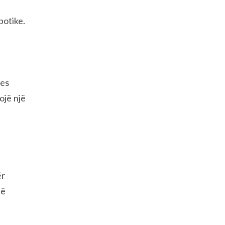
botike.
ues
ojë një
ër
të