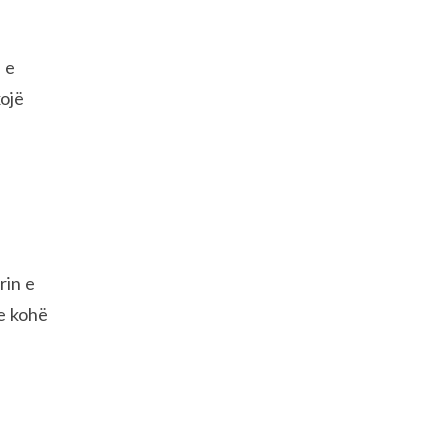
 e
xojë
rin e
me kohë