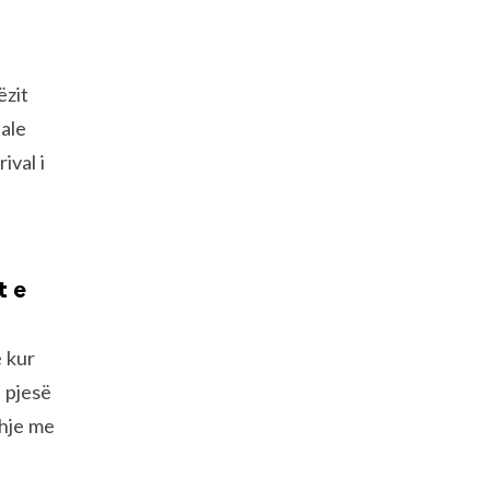
ëzit
nale
ival i
t e
ë kur
, pjesë
dhje me