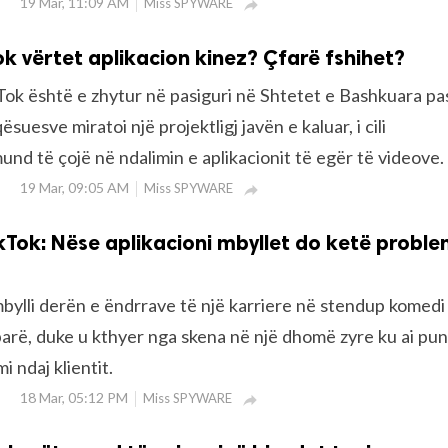
19 Mar, 11:09 AM
Miss SPYWARE

ok vërtet aplikacion kinez? Çfarë fshihet?
Tok është e zhytur në pasiguri në Shtetet e Bashkuara pa
uesve miratoi një projektligj javën e kaluar, i cili
nd të çojë në ndalimin e aplikacionit të egër të videove.
19 Mar, 09:05 AM
Miss SPYWARE

TikTok: Nëse aplikacioni mbyllet do ketë probl
bylli derën e ëndrrave të një karriere në stendup komedi 
arë, duke u kthyer nga skena në një dhomë zyre ku ai pu
i ndaj klientit.
18 Mar, 05:12 PM
Miss SPYWARE
