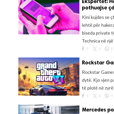
Ekspertët: H
pothuajse çdo
Kini kujdes se ç
lehtë për hakera
biseda private 
Technica në një 
0
0
0
Rockstar Gam
Rockstar Games, 
dytë. Kjo vjen p
të plotë në zyrë 
0
0
0
Mercedes po 