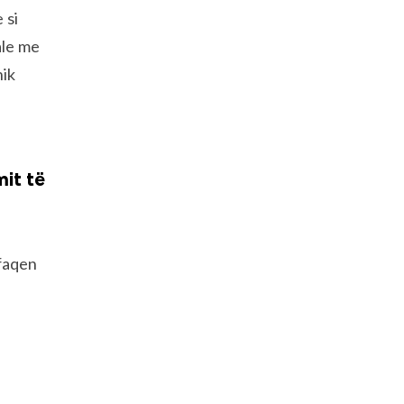
 si
ale me
nik
mit të
 faqen