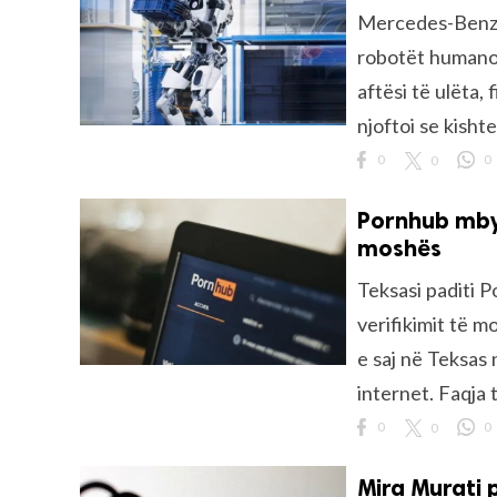
Mercedes-Benz ë
robotët humano
aftësi të ulëta,
njoftoi se kishte
0
0
0
Pornhub mbyll
moshës
Teksasi paditi 
verifikimit të m
e saj në Teksas n
internet. Faqja t
0
0
0
Mira Murati 