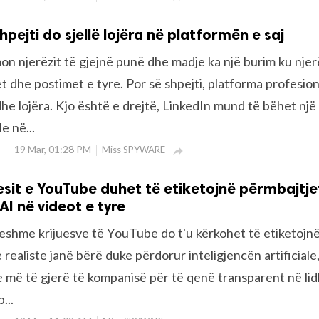
hpejti do sjellë lojëra në platformën e saj
on njerëzit të gjejnë punë dhe madje ka një burim ku njer
 dhe postimet e tyre. Por së shpejti, platforma profesio
e lojëra. Kjo është e drejtë, LinkedIn mund të bëhet një r
e në...
19 Mar, 01:28 PM
Miss SPYWARE

esit e YouTube duhet të etiketojnë përmbajtje
AI në videot e tyre
jeshme krijuesve të YouTube do t'u kërkohet të etiketojn
realiste janë bërë duke përdorur inteligjencën artificiale
je më të gjerë të kompanisë për të qenë transparent në li
...