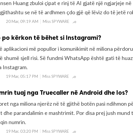
nsen Huang zbuloi çipat e rinj të AI gjatë një ngjarjeje në
a gjithashtu se në të ardhmen çdo gjë që lëviz do të jetë ro
20 Mar, 09:19 AM
Miss SPYWARE

po kërkon të bëhet si Instagrami?
aplikacioni më popullor i komunikimit në miliona përdor
ë shumë sjell risi. Së fundmi WhatsApp është gati të huaz
a Instagram.
19 Mar, 05:17 PM
Miss SPYWARE

umrin tuaj nga Truecaller në Android dhe Ios?
oret nga miliona njerëz në të gjithë botën pasi ndihmon p
t dhe parandalimin e mashtrimit. Por disa prej jush mund 
eqin numrin.
19 Mar, 03:20 PM
Miss SPYWARE
