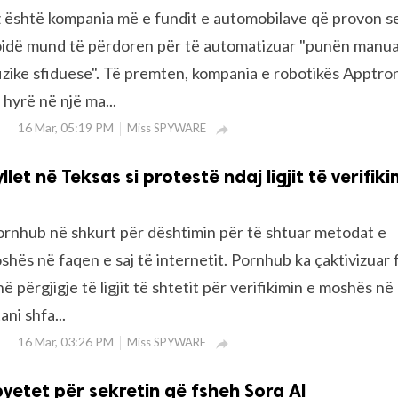
shtë kompania më e fundit e automobilave që provon se
idë mund të përdoren për të automatizuar "punën manu
 fizike sfiduese". Të premten, kompania e robotikës Apptro
 hyrë në një ma...
16 Mar, 05:19 PM
Miss SPYWARE

et në Teksas si protestë ndaj ligjit të verifiki
Pornhub në shkurt për dështimin për të shtuar metodat e
oshës në faqen e saj të internetit. Pornhub ka çaktivizuar
ë përgjigje të ligjit të shtetit për verifikimin e moshës në
ani shfa...
16 Mar, 03:26 PM
Miss SPYWARE

pyetet për sekretin që fsheh Sora AI