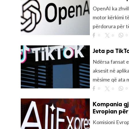
OpenAI ka zhvill
motor kërkimi të 
përdorura për t
0
0
0
Jeta pa TikT
Ndërsa fansat 
aksesit në aplik
mësime që ata m
0
0
0
Kompania gji
Evropian për
Komisioni Evropi