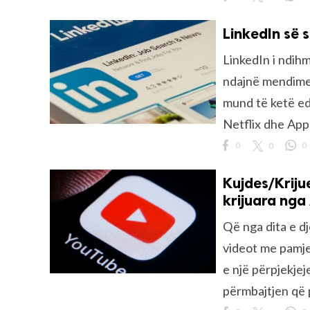
LinkedIn së s
LinkedIn i ndihm
ndajnë mendimet
mund të ketë edh
Netflix dhe Appl
0
0
0
Kujdes/Kriju
krijuara nga 
Që nga dita e d
videot me pamje 
e një përpjekje
përmbajtjen që p