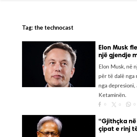
Tag:
the technocast
Elon Musk fl
një gjendje 
Elon Musk, në n
për të dalë nga 
nga depresioni, 
Ketaminën.
0
0
0
“Gjithçka në
çipat e rinj t