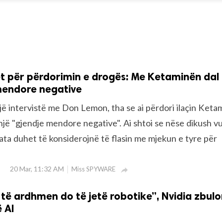
et për përdorimin e drogës: Me Ketaminën dal
mendore negative
jë intervistë me Don Lemon, tha se ai përdori ilaçin Keta
një "gjendje mendore negative". Ai shtoi se nëse dikush v
ata duhet të konsiderojnë të flasin me mjekun e tyre për
20 Mar, 11:32 AM
Miss SPYWARE

 të ardhmen do të jetë robotike”, Nvidia zbul
ë AI