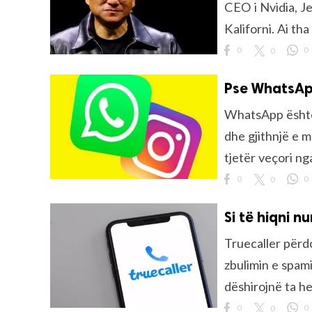
CEO i Nvidia, Je
Kaliforni. Ai th
rved.
0
0
0
Pse WhatsAp 
WhatsApp është 
dhe gjithnjë e m
tjetër veçori ng
0
0
0
Si të hiqni n
Truecaller përd
zbulimin e spami
dëshirojnë ta h
0
0
0