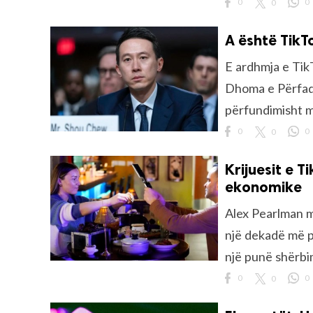
0
0
0
A është TikT
E ardhmja e Tik
Dhoma e Përfaqës
përfundimisht mu
0
0
0
Krijuesit e 
ekonomike
Alex Pearlman m
një dekadë më p
një punë shërbim
0
0
0