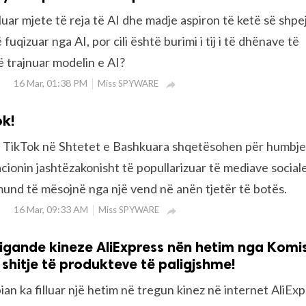
uar mjete të reja të AI dhe madje aspiron të ketë së shpej
fuqizuar nga AI, por cili është burimi i tij i të dhënave të
ë trajnuar modelin e AI?
16 Mar, 01:38 PM
Miss SPYWARE

ok!
e TikTok në Shtetet e Bashkuara shqetësohen për humbje
acionin jashtëzakonisht të popullarizuar të mediave sociale
und të mësojnë nga një vend në anën tjetër të botës.
16 Mar, 09:33 AM
Miss SPYWARE

gande kineze AliExpress nën hetim nga Komis
 shitje të produkteve të paligjshme!
an ka filluar një hetim në tregun kinez në internet AliExp