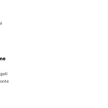
si
eme
gati
nonte