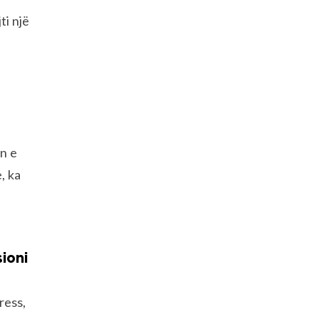
ti një
n e
, ka
ioni
ress,