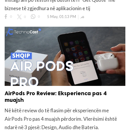
biznese të zgjedhura në aplikacionin e tij
rved.
0
0
0
5 May, 01:13 PM

AirPods Pro Review: Eksperienca pas 4
muajsh
Në këtë review do të flasim për eksperiencën me
AirPods Pro pas 4 muajsh përdorim. Vlerësimi është
ndarë në 3 pjesë: Design, Audio dhe Bateria.