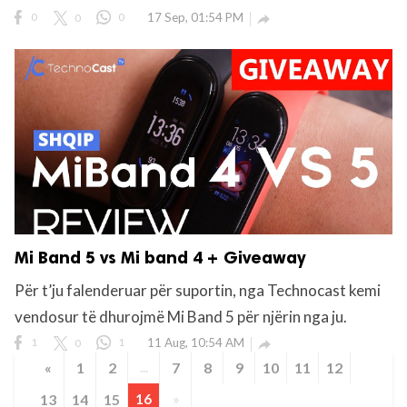
0
0
0
17 Sep, 01:54 PM

Mi Band 5 vs Mi band 4 + Giveaway
Për t’ju falenderuar për suportin, nga Technocast kemi
vendosur të dhurojmë Mi Band 5 për njërin nga ju.
1
0
1
11 Aug, 10:54 AM

«
1
2
...
7
8
9
10
11
12
13
14
15
16
»