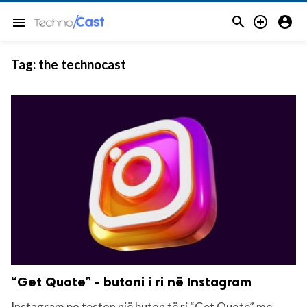



menu
Tag:
the technocast
“Get Quote” - butoni i ri në Instagram
Instagram po teston një buton të ri “Get Quote” me