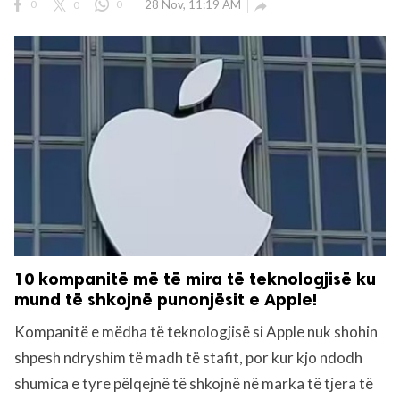
0
0
0
28 Nov, 11:19 AM

10 kompanitë më të mira të teknologjisë ku
mund të shkojnë punonjësit e Apple!
Kompanitë e mëdha të teknologjisë si Apple nuk shohin
shpesh ndryshim të madh të stafit, por kur kjo ndodh
shumica e tyre pëlqejnë të shkojnë në marka të tjera të