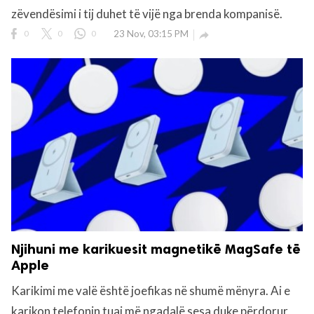
zëvendësimi i tij duhet të vijë nga brenda kompanisë.
0
0
0
23 Nov, 03:15 PM

Njihuni me karikuesit magnetikë MagSafe të
Apple
Karikimi me valë është joefikas në shumë mënyra. Ai e
karikon telefonin tuaj më ngadalë sesa duke përdorur