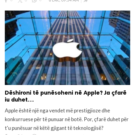
8 Dec, 09:34 AM

Dëshironi të punësoheni në Apple? Ja çfarë
iu duhet…
Apple është një nga vendet më prestigjioze dhe
konkurruese për të punuar në botë. Por, çfarë duhet për
t'u punësuar në këtë gjigant të teknologjisë?