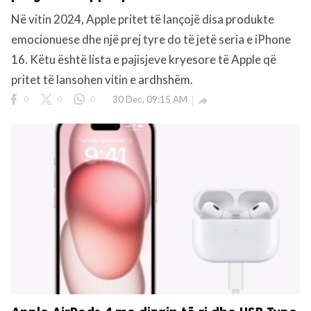
Në vitin 2024, Apple pritet të lançojë disa produkte
emocionuese dhe një prej tyre do të jetë seria e iPhone
16. Këtu është lista e pajisjeve kryesore të Apple që
pritet të lansohen vitin e ardhshëm.
0
0
0
30 Dec, 09:15 AM
