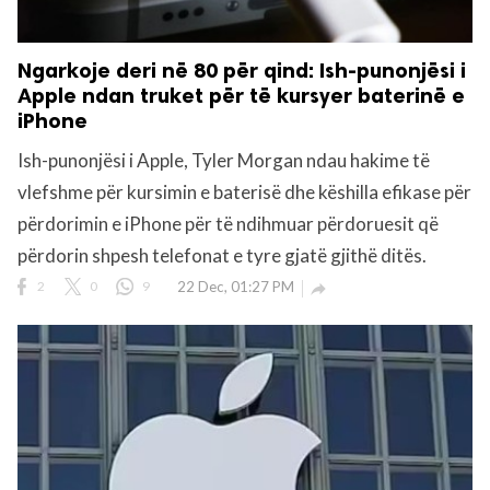
Ngarkoje deri në 80 për qind: Ish-punonjësi i
Apple ndan truket për të kursyer baterinë e
iPhone
Ish-punonjësi i Apple, Tyler Morgan ndau hakime të
vlefshme për kursimin e baterisë dhe këshilla efikase për
përdorimin e iPhone për të ndihmuar përdoruesit që
përdorin shpesh telefonat e tyre gjatë gjithë ditës.
2
0
9
22 Dec, 01:27 PM
