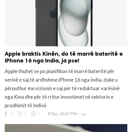
Apple braktis Kinën, do të marrë bateritë e
iPhone 16 nga India, ja pse!
Apple thuhet se po planifikon të marrë bateritë për
serinë e saj të ardhshme iPhone 16 nga India, duke u
përputhur me vizionin e saj për të reduktuar varësinë
nga Kina dhe për të rritur investimet në sektorin e
prodhimit të Indisë.
0
0
0
8 Dec, 05:07 PM
