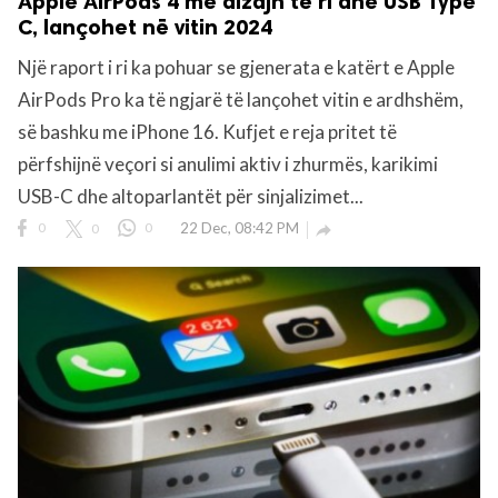
Apple AirPods 4 me dizajn të ri dhe USB Type
C, lançohet në vitin 2024
Një raport i ri ka pohuar se gjenerata e katërt e Apple
AirPods Pro ka të ngjarë të lançohet vitin e ardhshëm,
së bashku me iPhone 16. Kufjet e reja pritet të
përfshijnë veçori si anulimi aktiv i zhurmës, karikimi
USB-C dhe altoparlantët për sinjalizimet...
0
0
0
22 Dec, 08:42 PM
