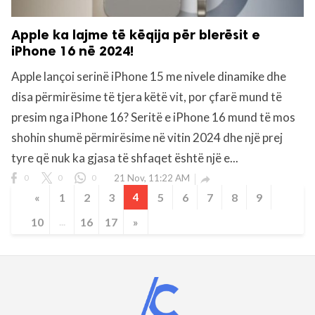
Apple ka lajme të këqija për blerësit e
iPhone 16 në 2024!
Apple lançoi serinë iPhone 15 me nivele dinamike dhe
disa përmirësime të tjera këtë vit, por çfarë mund të
presim nga iPhone 16? Seritë e iPhone 16 mund të mos
shohin shumë përmirësime në vitin 2024 dhe një prej
tyre që nuk ka gjasa të shfaqet është një e...
0
0
0
21 Nov, 11:22 AM

«
1
2
3
4
5
6
7
8
9
10
...
16
17
»