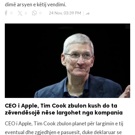
dimë arsyen e këtij vendimi.
0
0
0
24 Nov, 03:39 PM

CEO i Apple, Tim Cook zbulon kush do ta
zëvendësojë nëse largohet nga kompania
CEO i Apple, Tim Cook zbulon planet për largimin e tij
eventual dhe zgjedhjen e pasuesit, duke deklaruar se