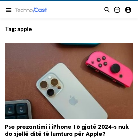



menu
Tag:
apple
Pse prezantimi i iPhone 16 gjatë 2024-s nuk
do sjellë ditë të lumtura për Apple?