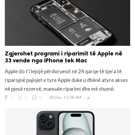
Zgjerohet programi i riparimit të Apple në
33 vende nga iPhone tek Mac
Apple do t'i lejojë përdoruesit në 24 qarqe të tjera të
riparojnë pajisjet e tyre Apple duke u dhënë atyre akses
në pjesë rezervë, manuale riparimi dhe më shumë.
0
0
0
18 Dec, 11:38 AM
