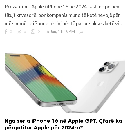
Prezantimi i Apple i iPhone 16 në 2024 tashmë po bën
titujt kryesorë, por kompania mund të ketë nevojë për
rved.
më shumë se iPhone të rinj për të pasur sukses këtë vit.
0
0
0
5 Jan, 11:26 AM

Nga seria iPhone 16 në Apple GPT. Çfarë ka
përgatitur Apple për 2024-n?