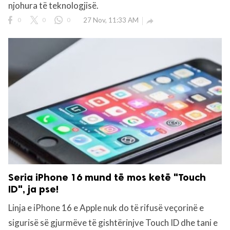
njohura të teknologjisë.
0
0
0
27 Nov, 11:33 AM

Seria iPhone 16 mund të mos ketë "Touch
ID", ja pse!
Linja e iPhone 16 e Apple nuk do të rifusë veçorinë e
sigurisë së gjurmëve të gishtërinjve Touch ID dhe tani e