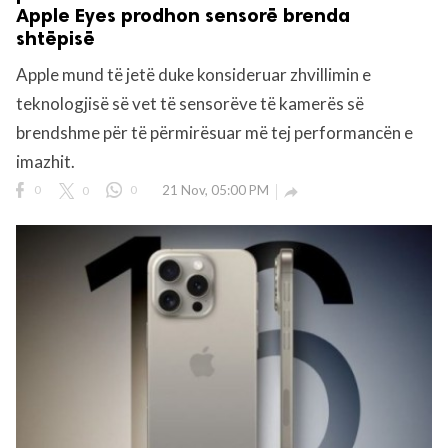
Apple Eyes prodhon sensorë brenda
shtëpisë
Apple mund të jetë duke konsideruar zhvillimin e
teknologjisë së vet të sensorëve të kamerës së
brendshme për të përmirësuar më tej performancën e
imazhit.
0
0
0
21 Nov, 05:00 PM
