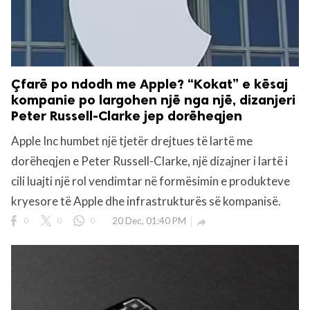
Çfarë po ndodh me Apple? “Kokat” e kësaj
kompanie po largohen një nga një, dizanjeri
Peter Russell-Clarke jep dorëheqjen
Apple Inc humbet një tjetër drejtues të lartë me
dorëheqjen e Peter Russell-Clarke, një dizajner i lartë i
cili luajti një rol vendimtar në formësimin e produkteve
kryesore të Apple dhe infrastrukturës së kompanisë.
0
0
0
20 Dec, 01:40 PM
