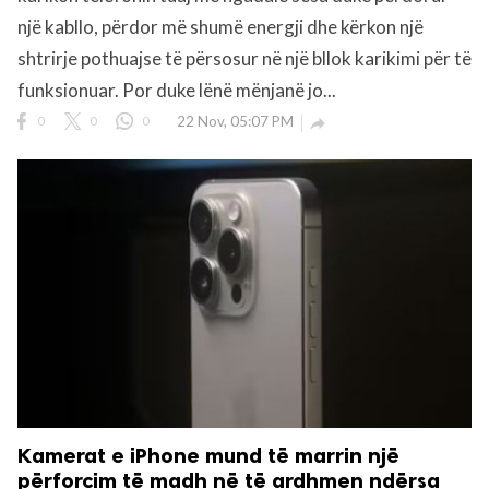
një kabllo, përdor më shumë energji dhe kërkon një
shtrirje pothuajse të përsosur në një bllok karikimi për të
funksionuar. Por duke lënë mënjanë jo...
0
0
0
22 Nov, 05:07 PM

Kamerat e iPhone mund të marrin një
përforcim të madh në të ardhmen ndërsa