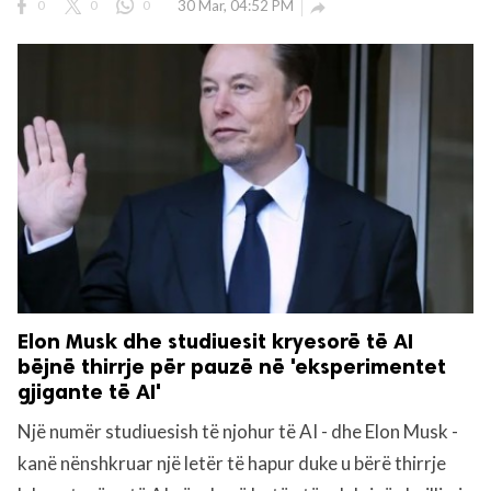
0
0
0
30 Mar, 04:52 PM

Elon Musk dhe studiuesit kryesorë të AI
bëjnë thirrje për pauzë në 'eksperimentet
gjigante të AI'
Një numër studiuesish të njohur të AI - dhe Elon Musk -
kanë nënshkruar një letër të hapur duke u bërë thirrje