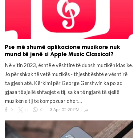
Pse më shumë aplikacione muzikore nuk
mund të jenë si Apple Music Classical?
Në vitin 2023, është e vështirë të duash muzikën klasike.
Jo për shkak të vetë muzikës - thjesht është e vështirë
ta gjesh atë. Kërkimi për George Gershwin ka po aq
gjasa të sjellë shfaqjet e tij, sa ka të ngjarë të sjellë
muzikën e tij të kompozuar dhe t...
0
0
0
3 Apr, 02:20 PM
