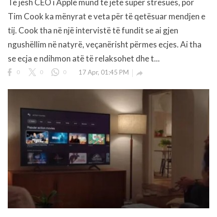
Të jesh CEO i Apple mund të jetë super stresues, por
Tim Cook ka mënyrat e veta për të qetësuar mendjen e
tij. Cook tha në një intervistë të fundit se ai gjen
ngushëllim në natyrë, veçanërisht përmes ecjes. Ai tha
se ecja e ndihmon atë të relaksohet dhe t...
0
0
0
17 Apr, 01:45 PM
