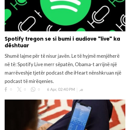
Spotify tregon se si bumi i audiove "live" ka
dështuar
Shumë lajme për të nisur javën. Le të hyjmë menjëherë
në të: Spotify Live merr sëpatën, Obama-t arrijnë një
marrëveshje tjetër podcast dhe iHeart nënshkruan një
podcast të mirëqenies.
0
0
0
6 Apr, 02:40 PM
