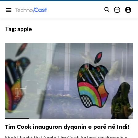



menu
Tag:
apple
Tim Cook inauguron dyqanin e parë në Indi!
Shefi Ekzekutiv i Apple Tim Cook ka lançuar dyqanin e