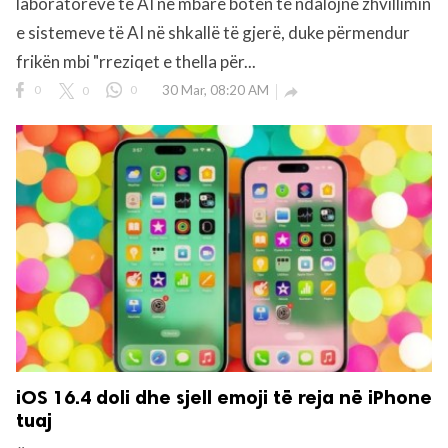
laboratorëve të AI në mbarë botën të ndalojnë zhvillimin
e sistemeve të AI në shkallë të gjerë, duke përmendur
frikën mbi "rreziqet e thella për...
0
0
0
30 Mar, 08:20 AM

iOS 16.4 doli dhe sjell emoji të reja në iPhone
tuaj