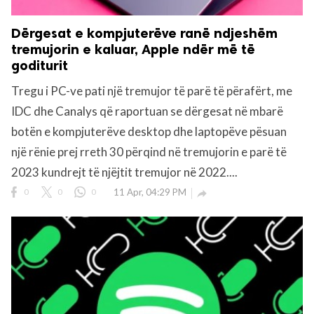
Dërgesat e kompjuterëve ranë ndjeshëm
tremujorin e kaluar, Apple ndër më të
goditurit
Tregu i PC-ve pati një tremujor të parë të përafërt, me
IDC dhe Canalys që raportuan se dërgesat në mbarë
botën e kompjuterëve desktop dhe laptopëve pësuan
një rënie prej rreth 30 përqind në tremujorin e parë të
2023 kundrejt të njëjtit tremujor në 2022....
0
0
0
11 Apr, 04:29 PM
