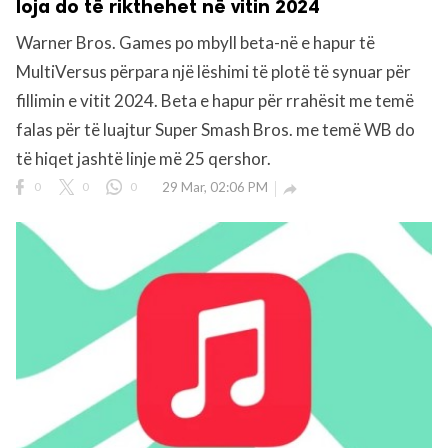
loja do të rikthehet në vitin 2024
Warner Bros. Games po mbyll beta-në e hapur të
MultiVersus përpara një lëshimi të plotë të synuar për
fillimin e vitit 2024. Beta e hapur për rrahësit me temë
falas për të luajtur Super Smash Bros. me temë WB do
të hiqet jashtë linje më 25 qershor.
0
0
0
29 Mar, 02:06 PM
