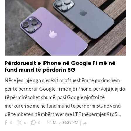
Përdoruesit e iPhone në Google Fi më në
fund mund të përdorin 5G
Nëse jeni një nga njerëzit mjaftueshëm të guximshëm
për të përdorur Google Fi me një iPhone, përvoja juaj do
të përmirësohet shumë, pasi Google njoftoi të
mërkurën se më në fund mund të përdorni 5G në vend
që të mbeteni të mbërthyer me LTE (nëpërmjet 9to5...
0
0
0
31 Mar, 04:39 PM
