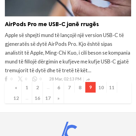
AirPods Pro me USB-C janë rrugës
Apple së shpejti mund të lançojë një version USB-C të
gjeneratës së dytë AirPods Pro. Kjo është sipas
analistit të Apple, Ming-Chi Kuo, i cili beson se kompania
mund të fillojë dërgimin e kufjeve me kufje USB-C gjatë
tremujorit të dytë dhe të tretë të kët...
0
0
0
28 Mar, 02:13 PM

«
1
2
...
6
7
8
9
10
11
12
...
16
17
»