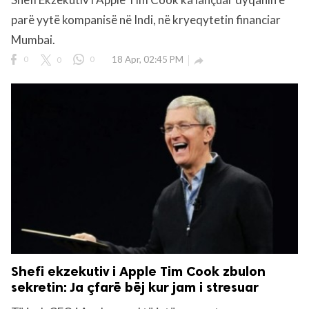
parë yytë kompanisë në Indi, në kryeqytetin financiar
rved.
Mumbai.
0
0
0
18 Apr, 02:45 PM

Shefi ekzekutiv i Apple Tim Cook zbulon
sekretin: Ja çfarë bëj kur jam i stresuar