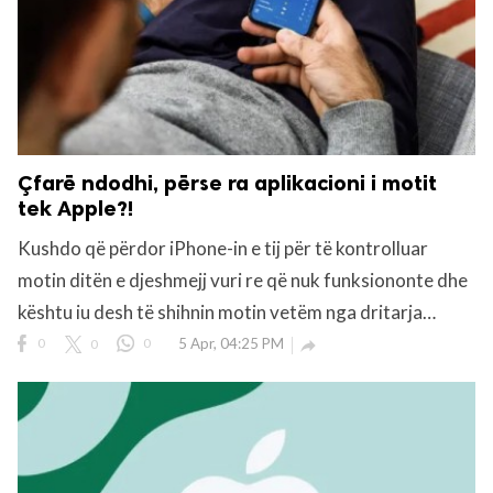
Çfarë ndodhi, përse ra aplikacioni i motit
tek Apple?!
Kushdo që përdor iPhone-in e tij për të kontrolluar
motin ditën e djeshmejj vuri re që nuk funksiononte dhe
kështu iu desh të shihnin motin vetëm nga dritarja…
0
0
0
5 Apr, 04:25 PM
