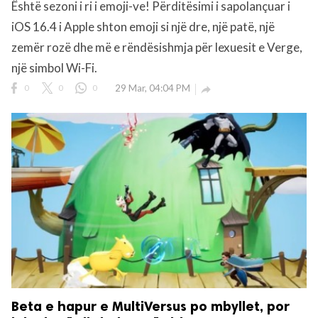
Është sezoni i ri i emoji-ve! Përditësimi i sapolançuar i
iOS 16.4 i Apple shton emoji si një dre, një patë, një
zemër rozë dhe më e rëndësishmja për lexuesit e Verge,
një simbol Wi-Fi.
0
0
0
29 Mar, 04:04 PM

Beta e hapur e MultiVersus po mbyllet, por