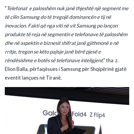
"
Telefonat
e palosshëm nuk janë thjeshtë një segment me
të cilin Samsung do të tregojë dominancën e tij në
inovacion. Fakti që nga viti në vit Samsung po lançon
produkte të reja në segmentin e telefonave të palosshëm
dhe në aspektin e biznesit shifrat janë gjithmonë e në
rritje, tregon se këto pajisje janë bërë pjesë e
rëndësishme e botës së telefonave inteligjent
." tha
z.
Elion Balla, përfaqësues i Samsung për Shqipërinë gjatë
eventit lançues në Tiranë.