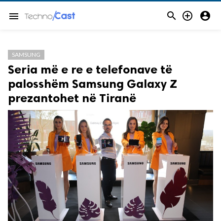



menu
SAMSUNG
Seria më e re e telefonave të
palosshëm Samsung Galaxy Z
prezantohet në Tiranë