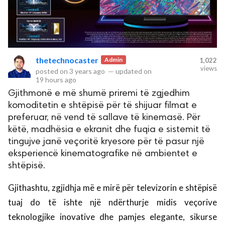
thetechnocaster
Admin
1,022
views
posted on
3 years ago
—
updated on
19 hours ago
Gjithmonë e më shumë priremi të zgjedhim
komoditetin e shtëpisë për të shijuar filmat e
preferuar, në vend të sallave të kinemasë. Për
këtë, madhësia e ekranit dhe fuqia e sistemit të
tingujve janë veçoritë kryesore për të pasur një
eksperiencë kinematografike në ambientet e
shtëpisë.
Gjithashtu, zgjidhja më e mirë për televizorin e shtëpisë
tuaj do të ishte një ndërthurje midis veçorive
teknologjike inovative dhe pamjes elegante, sikurse