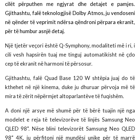
cilët përputhen me ngjyrat dhe detajet e pamjes.
Gjithashtu, falë teknologjisë Dolby Atmos, ju vendoseni
në qënder të veprimit ndërsa qëndroni përpara ekranit,
për të humbur asnjë detaj.
Një tjetër veçori është Q-Symphony, modaliteti më i ri, i
cili vesh hapsirën tuaj me tinguj automatikisht në çdo
cep të ekranit në harmoni të përsosur.
Gjithashtu, falë Quad Base 120 W shtëpia juaj do të
kthehet në një kinema, duke ju dhuruar përvoja më të
mira të zërit nëpërmjet altoparlantëve të fuqishëm.
A doni një arsye më shumë për të bërë tuajin një nga
modelet e reja të televizorëve të linjës Samsung Neo
QLED 98”. Nëse blini televizorët Samsung Neo QLED
98” 4K, ju përfitoni një mundësi unike për të marrë