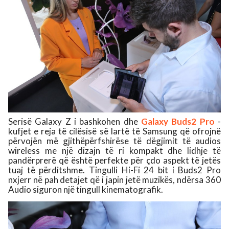
Serisë Galaxy Z i bashkohen dhe
Galaxy Buds2 Pro
-
kufjet e reja të cilësisë së lartë të Samsung që ofrojnë
përvojën më gjithëpërfshirëse të dëgjimit të audios
wireless me një dizajn të ri kompakt dhe lidhje të
pandërprerë që është perfekte për çdo aspekt të jetës
tuaj të përditshme. Tingulli Hi-Fi 24 bit i Buds2 Pro
nxjerr në pah detajet që i japin jetë muzikës, ndërsa 360
Audio siguron një tingull kinematografik.