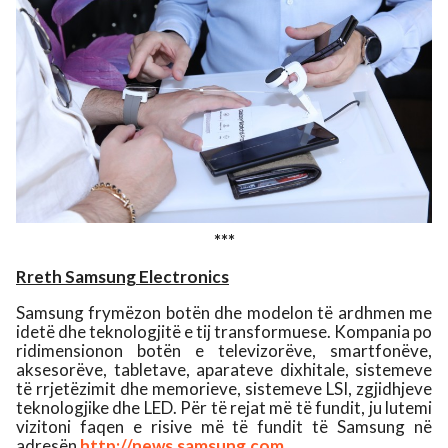
***
Rreth Samsung Electronics
Samsung frymëzon botën dhe modelon të ardhmen me
idetë dhe teknologjitë e tij transformuese. Kompania po
ridimensionon botën e televizorëve, smartfonëve,
aksesorëve, tabletave, aparateve dixhitale, sistemeve
të rrjetëzimit dhe memorieve, sistemeve LSI, zgjidhjeve
teknologjike dhe LED. Për të rejat më të fundit, ju lutemi
vizitoni faqen e risive më të fundit të Samsung në
adresën
http://news.samsung.com
.