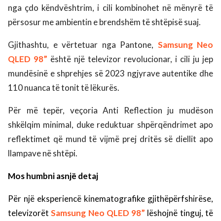
nga çdo këndvështrim, i cili kombinohet në mënyrë të
përsosur me ambientin e brendshëm të shtëpisë suaj.
Gjithashtu, e vërtetuar nga Pantone,
Samsung
Neo
QLED 98”
është një televizor revolucionar, i cili ju jep
mundësinë e shprehjes së 2023 ngjyrave autentike dhe
110 nuanca të tonit të lëkurës.
Për më tepër, veçoria Anti Reflection ju mudëson
shkëlqim minimal, duke reduktuar shpërqëndrimet apo
reflektimet që mund të vijmë prej dritës së diellit apo
llampave në shtëpi.
Mos humbni asnjë detaj
Për një eksperiencë kinematografike gjithëpërfshirëse,
televizorët
Samsung Neo QLED 98”
lëshojnë tinguj, të