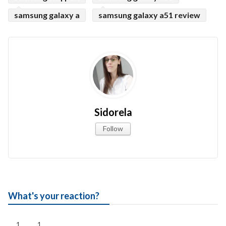
samsung galaxy a
samsung galaxy a51 review
Sidorela
Follow
What's your reaction?
1
1