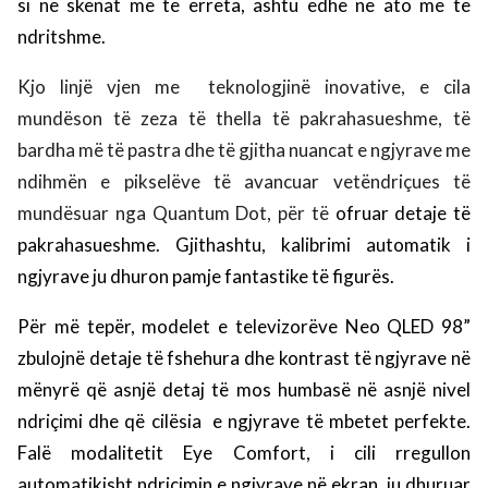
si në skenat më të errëta, ashtu edhe në ato më të
ndritshme.
Kjo linjë vjen me
teknologjinë inovative, e cila
mundëson të zeza të thella të pakrahasueshme, të
bardha më të pastra dhe të gjitha nuancat e ngjyrave me
ndihmën e pikselëve të avancuar vetëndriçues të
mundësuar nga Quantum Dot, për të
ofruar detaje të
pakrahasueshme. Gjithashtu, kalibrimi automatik i
ngjyrave ju dhuron pamje fantastike të figurës.
Për më tepër, modelet e televizorëve Neo QLED 98”
zbulojnë detaje të fshehura dhe kontrast të ngjyrave në
mënyrë që asnjë detaj të mos humbasë në asnjë nivel
ndriçimi dhe që cilësia e ngjyrave të mbetet perfekte.
Falë modalitetit Eye Comfort, i cili rregullon
automatikisht ndriçimin e ngjyrave n
ë ekran, ju dhuruar