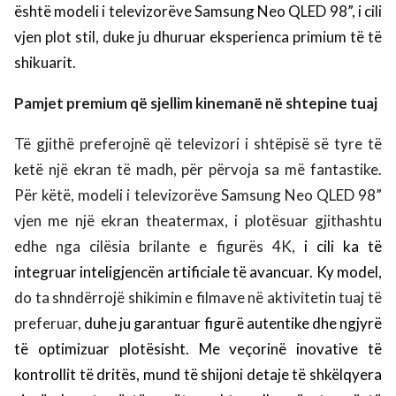
është modeli i televizorëve Samsung Neo QLED 98”, i cili
vjen plot stil, duke ju dhuruar eksperienca primium të të
shikuarit.
Pamjet premium q
ë sjellim kinemanë në shtepine tuaj
Të gjith
ë preferojnë që televizori i shtëpisë së tyre të
ketë një
ekran të madh, për përvoja sa më fantastike.
Për këtë, modeli i televizorëve Samsung Neo QLED 98”
vjen me një ekran theatermax, i plotësuar gjithashtu
edhe nga cilësia brilante e figurës 4K,
i cili ka të
integruar inteligjencën artificiale të avancuar. Ky model,
do ta shndërrojë shikimin e filmave në aktivitetin tuaj të
preferuar,
duhe ju garantuar figurë autentike dhe ngjyrë
të optimizuar plotësisht.
Me veçorinë inovative të
kontrollit të dritës, mund të shijoni detaje të shkëlqyera