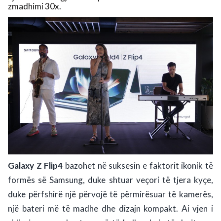
zmadhimi 30x.
Galaxy Z Flip4
bazohet në suksesin e faktorit ikonik të
formës së Samsung, duke shtuar veçori të tjera kyçe,
duke përfshirë një përvojë të përmirësuar të kamerës,
një bateri më të madhe dhe dizajn kompakt. Ai vjen i