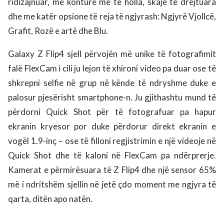
ridizajnuar, me konture më të holla, skaje të drejtuara
dhe me katër opsione të reja të ngjyrash: Ngjyrë Vjollcë,
Grafit, Rozë e artë dhe Blu.
Galaxy Z Flip4 sjell përvojën më unike të fotografimit
falë FlexCam i cili ju lejon
të xhironi video pa duar ose të
shkrepni selfie në grup në kënde të ndryshme duke e
palosur pjesërisht smartphone-n. Ju gjithashtu mund të
përdorni Quick Shot për të fotografuar pa hapur
ekranin kryesor por duke përdorur direkt ekranin e
vogël 1.9-inç – ose të filloni regjistrimin e një videoje në
Quick Shot dhe të kaloni në FlexCam pa ndërprerje.
Kamerat e përmirësuara të Z Flip4 dhe një sensor 65%
më i ndritshëm
sjellin në jetë çdo moment me ngjyra të
qarta, ditën apo natën.