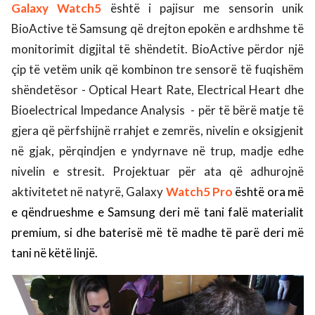
Galaxy Watch5
është i pajisur me sensorin unik
BioActive të Samsung që drejton epokën e ardhshme të
monitorimit digjital të shëndetit. BioActive përdor një
çip të vetëm unik që kombinon tre sensorë të fuqishëm
shëndetësor - Optical Heart Rate, Electrical Heart dhe
Bioelectrical Impedance Analysis
- për të bërë matje të
gjera që përfshijnë rrahjet e zemrës, nivelin e oksigjenit
në gjak, përqindjen e yndyrnave në trup, madje edhe
nivelin e stresit. Projektuar për ata që adhurojnë
aktivitetet në natyrë, Galaxy
Watch5 Pro
është ora më
e qëndrueshme e Samsung deri më tani falë
materialit
premium, si dhe baterisë më të madhe të parë deri më
tani në këtë linjë.