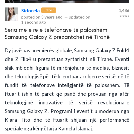
Sidorela
Editor
1,486
views
rved.
posted on
3 years ago
—
updated on
1 second ago
Seria më e re e telefonave të palosshëm
Samsung Galaxy Z prezantohet në Tiranë
Dy javë pas premierës globale, Samsung Galaxy Z Fold4
dhe Z Flip4 u prezantuan zyrtarisht në Tiranë. Eventi
shik mblodhi figura të mirënjohura të medias, biznesit
dhe teknologjisë për të kremtuar ardhjen e serisë më të
fundit të telefonave inteligjentë të palosshëm. Të
ftuarit ishin të parët që panë dhe provuan nga afër
teknologjinë innovative të serisë revolucionare
Samsung Galaxy Z. Programi i eventit u moderua nga
Kiara Tito dhe të ftuarit shijuan një performancë
speciale nga këngëtarja Kamela Islamaj.