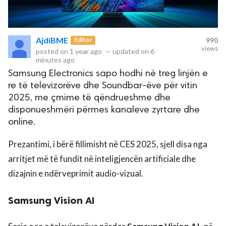
AjdiBME
Editor
990
views
posted on
1 year ago
—
updated on
6
minutes ago
Samsung Electronics sapo hodhi në treg linjën e
re të televizorëve dhe Soundbar-ëve për vitin
2025, me çmime të qëndrueshme dhe
disponueshmëri përmes kanaleve zyrtare dhe
online.
Prezantimi, i bërë fillimisht në CES 2025, sjell disa nga
arritjet më të fundit në inteligjencën artificiale dhe
dizajnin e ndërveprimit audio-vizual.
Samsung Vision AI