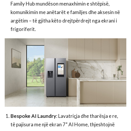
Family Hub mundëson menaxhimin e shtëpisë,
komunikimin me anëtarët e familjes dhe aksesin në
argëtim – të gjitha këto drejtpërdrejt nga ekrani i
frigoriferit.
Bespoke AI Laundry
: Lavatriçja dhe tharësja e re,
të pajisura me një ekran 7” AI Home, thjeshtojnë