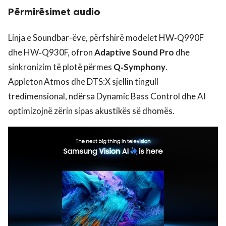
Përmirësimet audio
Linja e Soundbar-ëve, përfshirë modelet HW‑Q990F
dhe HW‑Q930F, ofron
Adaptive Sound Pro
dhe
sinkronizim të plotë përmes
Q‑Symphony
.
Appleton Atmos dhe DTS:X sjellin tingull
tredimensional, ndërsa Dynamic Bass Control dhe AI
optimizojnë zërin sipas akustikës së dhomës.