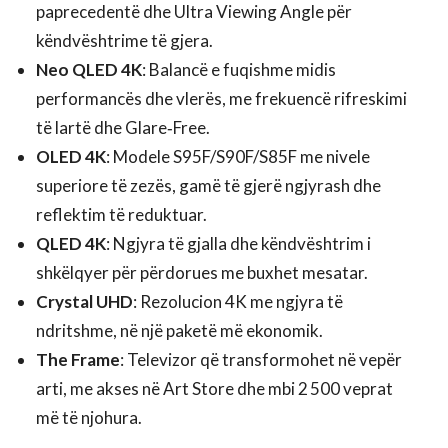
paprecedentë dhe Ultra Viewing Angle për
këndvështrime të gjera.
Neo QLED 4K
: Balancë e fuqishme midis
performancës dhe vlerës, me frekuencë rifreskimi
të lartë dhe Glare‑Free.
OLED 4K
: Modele S95F/S90F/S85F me nivele
superiore të zezës, gamë të gjerë ngjyrash dhe
reflektim të reduktuar.
QLED 4K
: Ngjyra të gjalla dhe këndvështrim i
shkëlqyer për përdorues me buxhet mesatar.
Crystal UHD
: Rezolucion 4K me ngjyra të
ndritshme, në një paketë më ekonomik.
The Frame
: Televizor që transformohet në vepër
arti, me akses në Art Store dhe mbi 2 500 veprat
më të njohura.