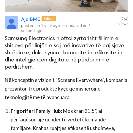
rved.
AjdiBME
Editor
766
views
posted on
1 year ago
—
updated on
1
second ago
Samsung Electronics njoftoi zyrtarisht fillimin e
shitjeve për linjën e saj më inovative të pajisjeve
shtëpiake, duke synuar komoditetin, efikasitetin
dhe inteligjencën digjitale në përdorimin e
përditshëm.
Në konceptin e vizionit “Screens Everywhere”, kompania
prezanton tre produkte kyçe që mishërojnë
teknologjitë më të avancuara:
Frigoriferi Family Hub
: Me ekran 21.5”, ai
përfaqëson një qendër të vërtetë komande
familjare. Krahas ruajtjes efikase të ushqimeve,