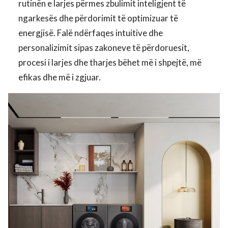
rutinën e larjes përmes zbulimit inteligjent të
ngarkesës dhe përdorimit të optimizuar të
energjisë. Falë ndërfaqes intuitive dhe
personalizimit sipas zakoneve të përdoruesit,
procesi i larjes dhe tharjes bëhet më i shpejtë, më
efikas dhe më i zgjuar.