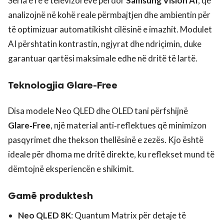
Seria e re e televizorëve përdor
Samsung Vision AI
, që
analizojnë në kohë reale përmbajtjen dhe ambientin për
të optimizuar automatikisht cilësinë e imazhit. Modulet
AI përshtatin kontrastin, ngjyrat dhe ndriçimin, duke
garantuar qartësi maksimale edhe në dritë të lartë.
Teknologjia Glare‑Free
Disa modele Neo QLED dhe OLED tani përfshijnë
Glare‑Free
, një material anti‑reflektues që minimizon
pasqyrimet dhe thekson thellësinë e zezës. Kjo është
ideale për dhoma me dritë direkte, ku reflekset mund të
dëmtojnë eksperiencën e shikimit.
Gamë produktesh
Neo QLED 8K
: Quantum Matrix për detaje të