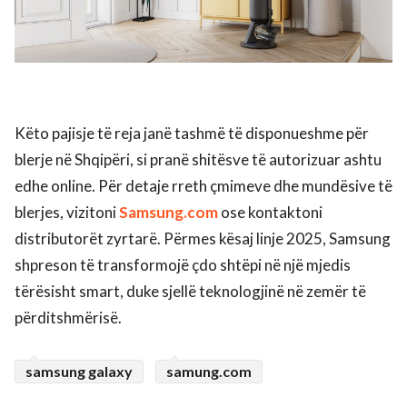
Këto pajisje të reja janë tashmë të disponueshme për
blerje në Shqipëri, si pranë shitësve të autorizuar ashtu
edhe online. Për detaje rreth çmimeve dhe mundësive të
blerjes, vizitoni
Samsung.com
ose kontaktoni
distributorët zyrtarë. Përmes kësaj linje 2025, Samsung
shpreson të transformojë çdo shtëpi në një mjedis
tërësisht smart, duke sjellë teknologjinë në zemër të
përditshmërisë.
samsung galaxy
samung.com