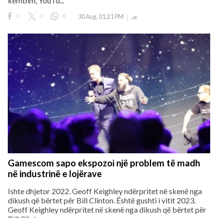
këmbim, YouTu...
0
0
0
30 Aug, 01:21 PM

Gamescom sapo ekspozoi një problem të madh
në industrinë e lojërave
Ishte dhjetor 2022. Geoff Keighley ndërpritet në skenë nga
dikush që bërtet për Bill Clinton. Është gushti i vitit 2023.
Geoff Keighley ndërpritet në skenë nga dikush që bërtet për