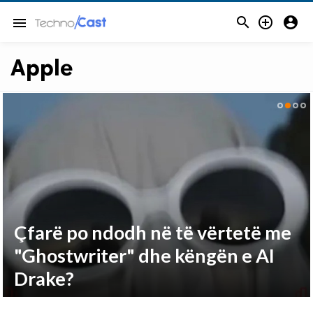



menu
Apple
Digitalb bashkohet me Tring?
Çfarë po ndodh në të vërtetë me
Kush do të ketë më shumë
"Ghostwriter" dhe këngën e AI
aksione
Drake?