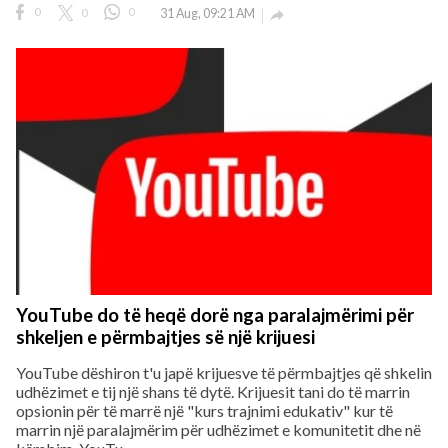
0
0
0
31 Aug, 09:21 AM

YouTube do të heqë dorë nga paralajmërimi për
shkeljen e përmbajtjes së një krijuesi
YouTube dëshiron t'u japë krijuesve të përmbajtjes që shkelin
udhëzimet e tij një shans të dytë. Krijuesit tani do të marrin
opsionin për të marrë një "kurs trajnimi edukativ" kur të
marrin një paralajmërim për udhëzimet e komunitetit dhe në