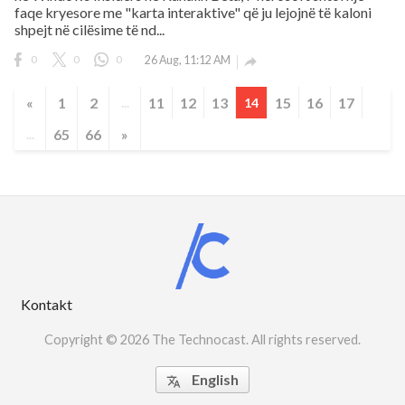
faqe kryesore me "karta interaktive" që ju lejojnë të kaloni
shpejt në cilësime të nd...
0
0
0
26 Aug, 11:12 AM

«
1
2
11
12
13
15
16
17
...
14
65
66
»
...
Kontakt
Copyright © 2026 The Technocast. All rights reserved.
English
