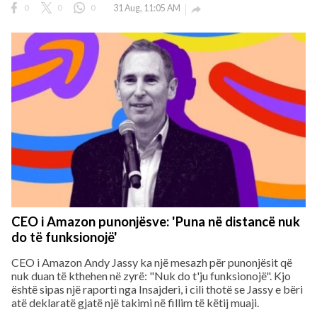
0
0
0
31 Aug, 11:05 AM

CEO i Amazon punonjësve: 'Puna në distancë nuk
do të funksionojë'
CEO i Amazon Andy Jassy ka një mesazh për punonjësit që
nuk duan të kthehen në zyrë: "Nuk do t'ju funksionojë". Kjo
është sipas një raporti nga Insajderi, i cili thotë se Jassy e bëri
atë deklaratë gjatë një takimi në fillim të këtij muaji.