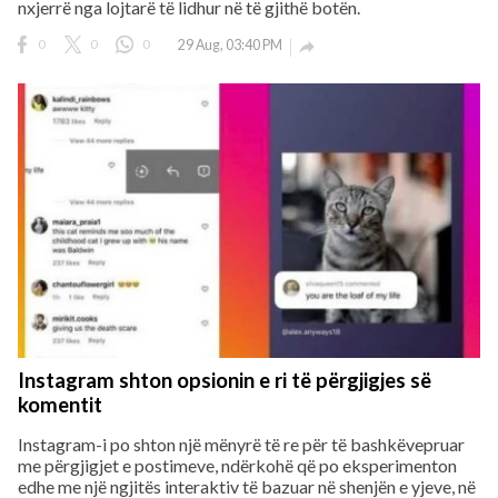
nxjerrë nga lojtarë të lidhur në të gjithë botën.
0
0
0
29 Aug, 03:40 PM

Instagram shton opsionin e ri të përgjigjes së
komentit
Instagram-i po shton një mënyrë të re për të bashkëvepruar
me përgjigjet e postimeve, ndërkohë që po eksperimenton
edhe me një ngjitës interaktiv të bazuar në shenjën e yjeve, në