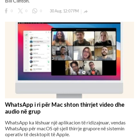
Bill Clinton.
0
0
0
30 Aug, 12:07 PM

WhatsApp i ri për Mac shton thirrjet video dhe
audio në grup
WhatsApp ka lëshuar një aplikacion të ridizajnuar, vendas
WhatsApp për macOS që sjell thirrje grupore në sistemin
operativ të desktopit të Apple.