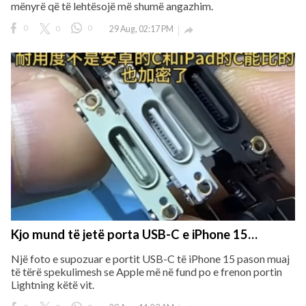
mënyrë që të lehtësojë më shumë angazhim.
0
0
0
29 Aug, 02:17 PM

Kjo mund të jetë porta USB-C e iPhone 15…
Një foto e supozuar e portit USB-C të iPhone 15 pason muaj
të tërë spekulimesh se Apple më në fund po e frenon portin
Lightning këtë vit.