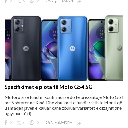
0
0
0
29 Aug, 11:23 AM

Specifikimet e plota të Moto G54 5G
Motorola së fundmi konfirmoi se do të prezantojë Moto G54
më 5 shtator në Kinë. Dhe zbulimet e fundit rreth telefonit që
u shfaqën javën e kaluar kanë zbuluar variantet e dizajnit dhe
ngjyrave të tij.
0
0
0
28 Aug, 03:45 PM
