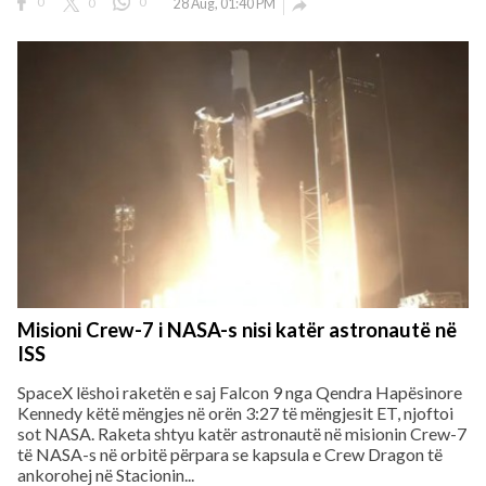
0
0
0
28 Aug, 01:40 PM

Misioni Crew-7 i NASA-s nisi katër astronautë në
ISS
SpaceX lëshoi raketën e saj Falcon 9 nga Qendra Hapësinore
Kennedy këtë mëngjes në orën 3:27 të mëngjesit ET, njoftoi
sot NASA. Raketa shtyu katër astronautë në misionin Crew-7
të NASA-s në orbitë përpara se kapsula e Crew Dragon të
ankorohej në Stacionin...