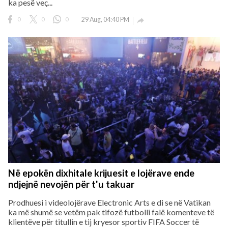
ka pesë veç...
0
0
0
29 Aug, 04:40 PM

Në epokën dixhitale krijuesit e lojërave ende
ndjejnë nevojën për t'u takuar
Prodhuesi i videolojërave Electronic Arts e di se në Vatikan
ka më shumë se vetëm pak tifozë futbolli falë komenteve të
klientëve për titullin e tij kryesor sportiv FIFA Soccer të