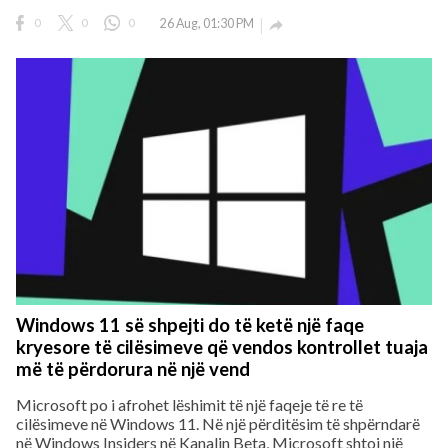
0
0
0
26 Aug, 01:30 PM

Windows 11 së shpejti do të ketë një faqe
kryesore të cilësimeve që vendos kontrollet tuaja
më të përdorura në një vend
Microsoft po i afrohet lëshimit të një faqeje të re të
cilësimeve në Windows 11. Në një përditësim të shpërndarë
në Windows Insiders në Kanalin Beta, Microsoft shtoi një