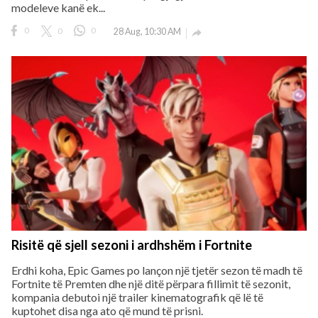
modeleve kanë ek...
0
0
0
28 Aug, 10:30 AM

Risitë që sjell sezoni i ardhshëm i Fortnite
Erdhi koha, Epic Games po lançon një tjetër sezon të madh të
Fortnite të Premten dhe një ditë përpara fillimit të sezonit,
kompania debutoi një trailer kinematografik që lë të
kuptohet disa nga ato që mund të prisni.