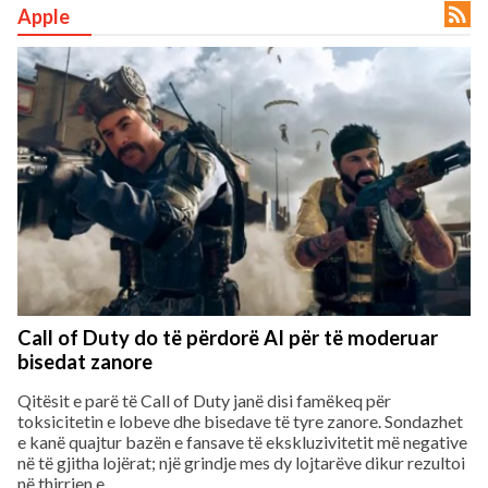

Apple
rved.
Call of Duty do të përdorë AI për të moderuar
bisedat zanore
Qitësit e parë të Call of Duty janë disi famëkeq për
toksicitetin e lobeve dhe bisedave të tyre zanore. Sondazhet
e kanë quajtur bazën e fansave të ekskluzivitetit më negative
në të gjitha lojërat; një grindje mes dy lojtarëve dikur rezultoi
në thirrjen e...