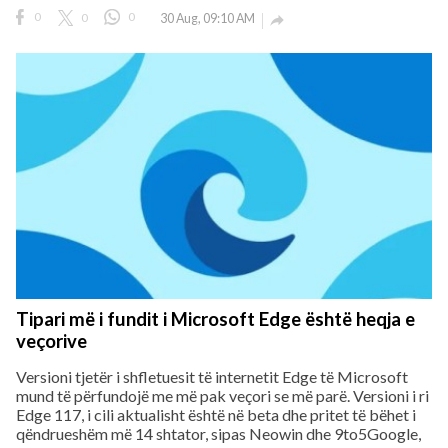
0
0
0
30 Aug, 09:10 AM

Tipari më i fundit i Microsoft Edge është heqja e
veçorive
Versioni tjetër i shfletuesit të internetit Edge të Microsoft
mund të përfundojë me më pak veçori se më parë. Versioni i ri
Edge 117, i cili aktualisht është në beta dhe pritet të bëhet i
qëndrueshëm më 14 shtator, sipas Neowin dhe 9to5Google,