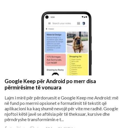
Google Keep për Android po merr disa
përmirësime të vonuara
Lajm i mirë për përdoruesit e Google Keep me Android: më
në fund po merrni opsionet e formatimit të tekstit që
aplikacioni ka kaq shumë nevojë për vite me radhë. Google
njoftoi këtë javë se aftësia për të theksuar, kursive dhe
përndryshe transformimin e t...