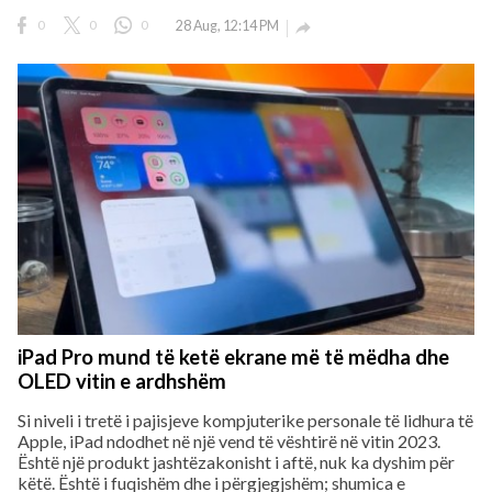
0
0
0
28 Aug, 12:14 PM

iPad Pro mund të ketë ekrane më të mëdha dhe
OLED vitin e ardhshëm
Si niveli i tretë i pajisjeve kompjuterike personale të lidhura të
Apple, iPad ndodhet në një vend të vështirë në vitin 2023.
Është një produkt jashtëzakonisht i aftë, nuk ka dyshim për
këtë. Është i fuqishëm dhe i përgjegjshëm; shumica e