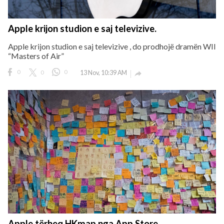
Apple krijon studion e saj televizive.
Apple krijon studion e saj televizive , do prodhojë dramën WII
“Masters of Air”
0
0
0
13 Nov, 10:39 AM

Apple tërheq HKmap nga App Store