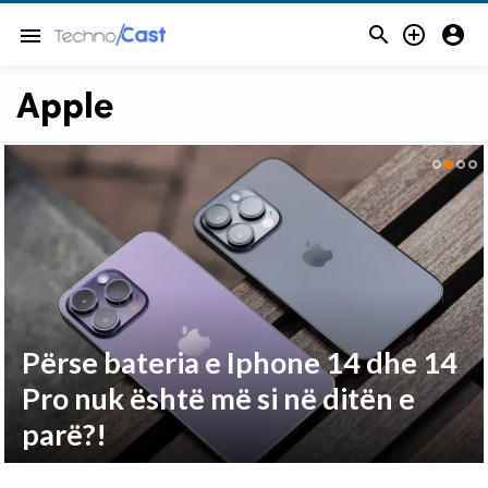



menu
Apple
Përse bateria e Iphone 14 dhe 14
Pro nuk është më si në ditën e
parë?!