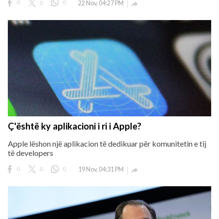
0
0
0
22 Nov, 04:27 PM

Ç'është ky aplikacioni i ri i Apple?
Apple lëshon një aplikacion të dedikuar për komunitetin e tij
të developers
0
0
0
19 Nov, 04:31 PM
