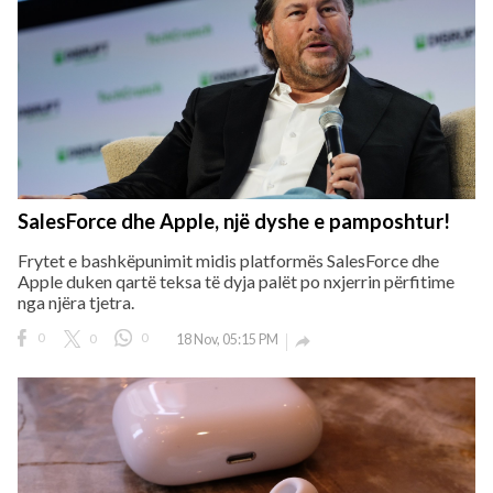
SalesForce dhe Apple, një dyshe e pamposhtur!
Frytet e bashkëpunimit midis platformës SalesForce dhe
Apple duken qartë teksa të dyja palët po nxjerrin përfitime
nga njëra tjetra.
0
0
0
18 Nov, 05:15 PM
