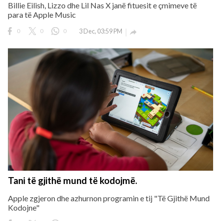
Billie Eilish, Lizzo dhe Lil Nas X janë fituesit e çmimeve të
para të Apple Music
0
0
0
3 Dec, 03:59 PM

Tani të gjithë mund të kodojmë.
Apple zgjeron dhe azhurnon programin e tij "Të Gjithë Mund
Kodojne"