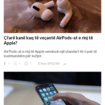
Çfarë kanë kaq të veçantë AirPods-at e rinj të
Apple?
AirPods-at e rinj të Apple vendosin një standart të ri pak të
kushtueshëm për kufjet.
0
0
0
15 Nov, 09:02 AM
