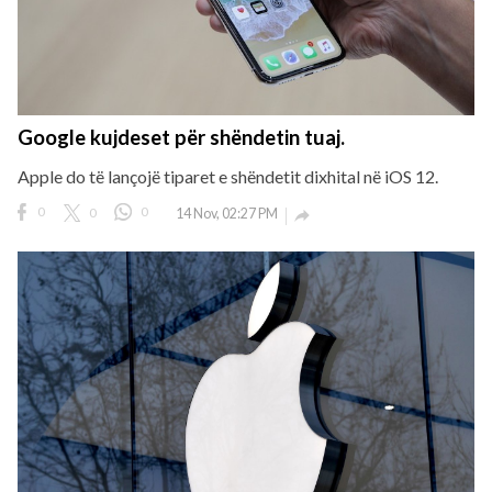
Google kujdeset për shëndetin tuaj.
Apple do të lançojë tiparet e shëndetit dixhital në iOS 12.
0
0
0
14 Nov, 02:27 PM
