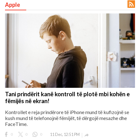

Apple
rved.
Tani prindërit kanë kontroll të plotë mbi kohën e
fëmijës në ekran!
Kontrollet e reja prindërore të iPhone mund të kufizojnë se
kush mund të telefonojnë fëmijët, të dërgojë mesazhe dhe
FaceTime.
0
0
0
11 Dec, 12:51 PM
