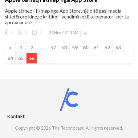
Apple tërheq HKmap nga App Store, një ditë pasi media
shtetërore kineze kritikoi "vendimin e tij të pamatur" për ta
aprovuar atë
0
0
0
13 Nov, 09:20 AM

«
1
2
57
58
59
60
61
62
63
...
64
65
66
»
Kontakt
Copyright © 2026 The Technocast. All rights reserved.