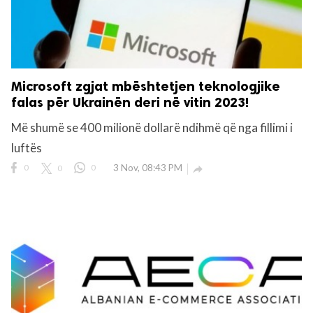
Microsoft zgjat mbështetjen teknologjike
falas për Ukrainën deri në vitin 2023!
Më shumë se 400 milionë dollarë ndihmë që nga fillimi i
luftës
0
0
0
3 Nov, 08:43 PM
