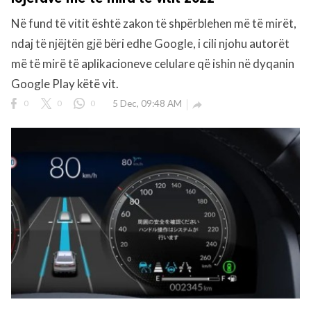
Në fund të vitit është zakon të shpërblehen më të mirët,
ndaj të njëjtën gjë bëri edhe Google, i cili njohu autorët
më të mirë të aplikacioneve celulare që ishin në dyqanin
Google Play këtë vit.
0
0
0
5 Dec, 09:48 AM
