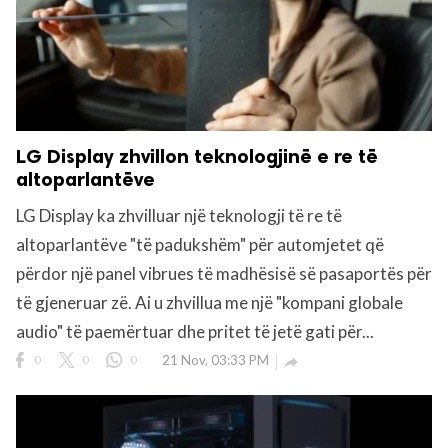
LG Display zhvillon teknologjinë e re të
altoparlantëve
LG Display ka zhvilluar një teknologji të re të
altoparlantëve "të padukshëm" për automjetet që
përdor një panel vibrues të madhësisë së pasaportës për
të gjeneruar zë. Ai u zhvillua me një "kompani globale
audio" të paemërtuar dhe pritet të jetë gati për...
0
0
0
21 Nov, 03:33 PM
