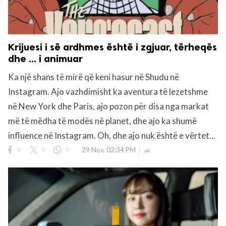
Krijuesi i së ardhmes është i zgjuar, tërheqës
dhe ... i animuar
Ka një shans të mirë që keni hasur në Shudu në
Instagram. Ajo vazhdimisht ka aventura të lezetshme
në New York dhe Paris, ajo pozon për disa nga markat
më të mëdha të modës në planet, dhe ajo ka shumë
influence në Instagram. Oh, dhe ajo nuk është e vërtet...
0
0
0
29 Nov, 02:34 PM
