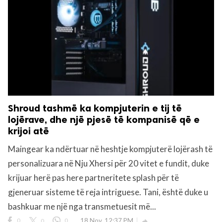
Shroud tashmë ka kompjuterin e tij të
lojërave, dhe një pjesë të kompanisë që e
krijoi atë
Maingear ka ndërtuar në heshtje kompjuterë lojërash të
personalizuara në Nju Xhersi për 20 vitet e fundit, duke
krijuar herë pas here partneritete splash për të
gjeneruar sisteme të reja intriguese. Tani, është duke u
bashkuar me një nga transmetuesit më...
0
0
0
18 Nov, 12:37 PM
