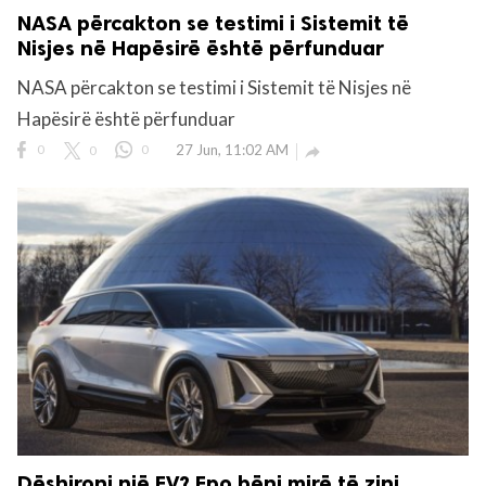
NASA përcakton se testimi i Sistemit të
Nisjes në Hapësirë ​​është përfunduar
NASA përcakton se testimi i Sistemit të Nisjes në
Hapësirë ​​është përfunduar
0
0
0
27 Jun, 11:02 AM

Dëshironi një EV? Epo bëni mirë të zini