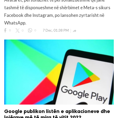
tashmë të disponueshme në shërbimet e Meta-s sikurs
rved.
Facebook dhe Instagram, po lansohen zyrtarisht në
WhatsApp.
0
0
0
7 Dec, 01:38 PM

Google publikon listën e aplikacioneve dhe
lojërave më të mira të vitit 2022