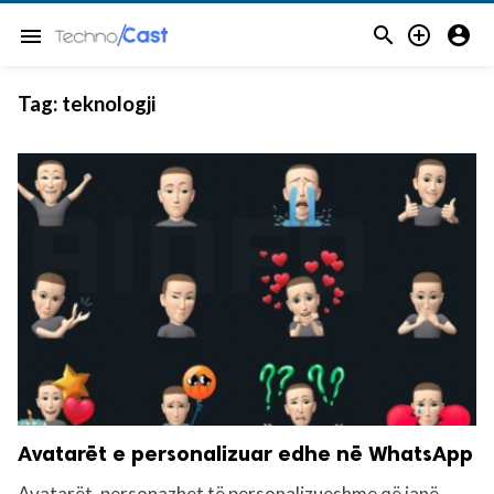



menu
Tag:
teknologji
Avatarët e personalizuar edhe në WhatsApp
Avatarët, personazhet të personalizueshme që janë