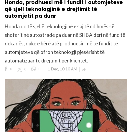
Honda, prodhuesi më i fundit i automjeteve
që sjell teknologjinë e drejtimit të
automjetit pa duar
Honda do të sjellë teknologjinë e saj të ndihmës së
shoferit në autostradë pa duar në SHBA deri në fund të
dekadës, duke e bërë atë prodhuesin më të fundit të
automjeteve që ofron teknologji pjesërisht të
automatizuar të drejtimit për klientët.
0
0
0
1 Dec, 10:10 AM
