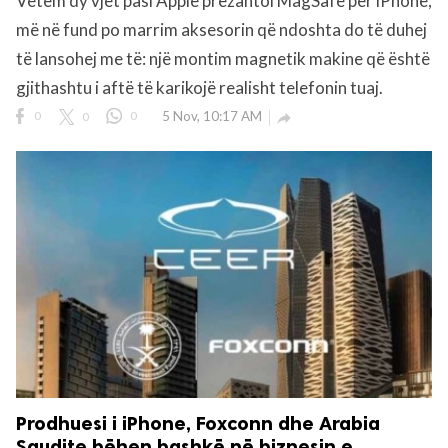
Vetëm dy vjet pasi Apple prezantoi MagSafe për iPhone,
më në fund po marrim aksesorin që ndoshta do të duhej
të lansohej me të: një montim magnetik makine që është
gjithashtu i aftë të karikojë realisht telefonin tuaj.
0
0
0
5 Nov, 10:17 AM

Prodhuesi i iPhone, Foxconn dhe Arabia
Saudite bëhen bashkë në biznesin e