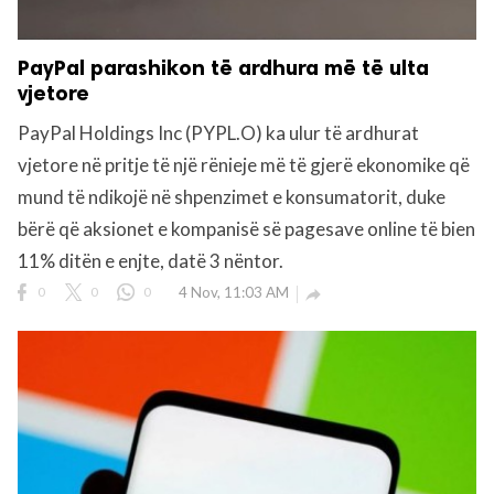
PayPal parashikon të ardhura më të ulta
vjetore
PayPal Holdings Inc (PYPL.O) ka ulur të ardhurat
vjetore në pritje të një rënieje më të gjerë ekonomike që
mund të ndikojë në shpenzimet e konsumatorit, duke
bërë që aksionet e kompanisë së pagesave online të bien
11% ditën e enjte, datë 3 nëntor.
0
0
0
4 Nov, 11:03 AM
