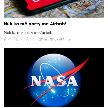
Nuk ka më party me Airbnb!
Nuk ka më party me Airbnb!
0
0
0
29 Jun, 09:39 AM
