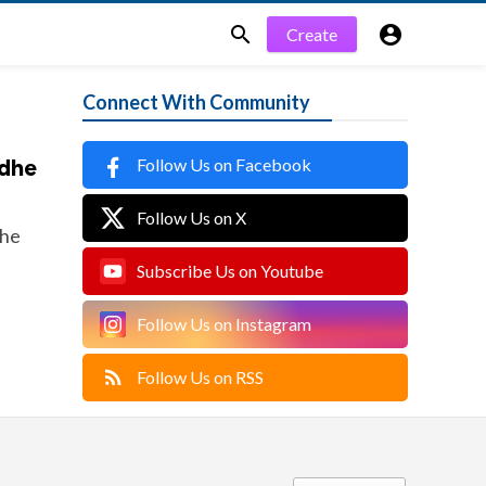


Create
Connect With Community
Follow Us on Facebook
 dhe
Follow Us on X
dhe
Subscribe Us on Youtube
Follow Us on Instagram
Follow Us on RSS