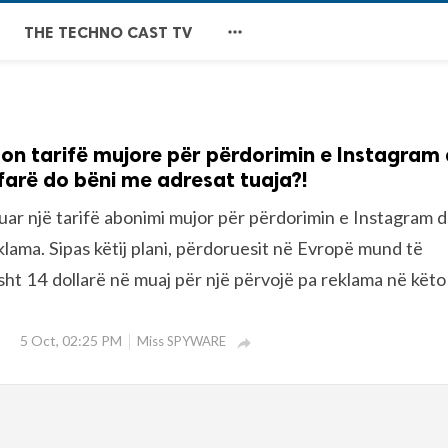

THE TECHNO CAST TV
n tarifë mujore për përdorimin e Instagram
arë do bëni me adresat tuaja?!
ar një tarifë abonimi mujor për përdorimin e Instagram 
lama. Sipas këtij plani, përdoruesit në Evropë mund të
sht 14 dollarë në muaj për një përvojë pa reklama në këto
5 Oct, 02:25 PM
Miss SPYWARE
