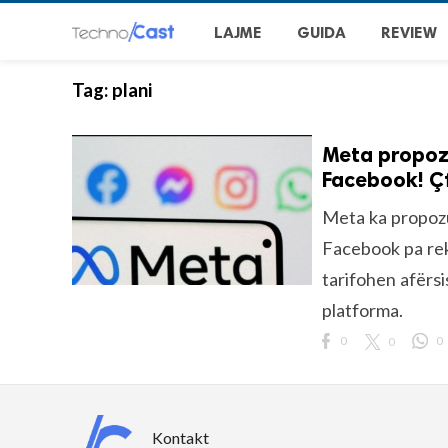
LAJME
GUIDA
REVIEW
Tag:
plani
Meta propozo
Facebook! Çf
Meta ka propozu
Facebook pa rek
tarifohen afërsi
platforma.
0
0
0
Kontakt