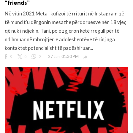
“friends”
Në vitin 2021 Meta i kufizoi të rriturit në Instagram që
rved.
të mund t'u dërgonin mesazhe përdoruesve nën 18 vjeç
që nuk i ndjekin. Tani, po e zgjeron këtë rregull për të
ndihmuar në mbrojtjen e adoleshentëve të rinj nga
kontaktet potencialisht të padëshiruar...
0
0
0
27 Jan, 01:30 PM
