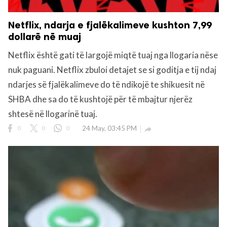
Netflix, ndarja e fjalëkalimeve kushton 7,99
dollarë në muaj
Netflix është gati të largojë miqtë tuaj nga llogaria nëse
nuk paguani. Netflix zbuloi detajet se si goditja e tij ndaj
ndarjes së fjalëkalimeve do të ndikojë te shikuesit në
SHBA dhe sa do të kushtojë për të mbajtur njerëz
shtesë në llogarinë tuaj.
0
0
0
24 May, 03:45 PM
