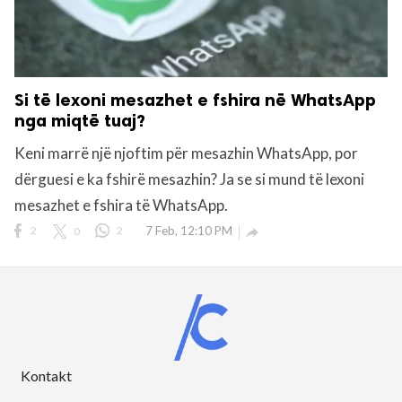
Si të lexoni mesazhet e fshira në WhatsApp
nga miqtë tuaj?
Keni marrë një njoftim për mesazhin WhatsApp, por
dërguesi e ka fshirë mesazhin? Ja se si mund të lexoni
mesazhet e fshira të WhatsApp.
2
0
2
7 Feb, 12:10 PM

Kontakt