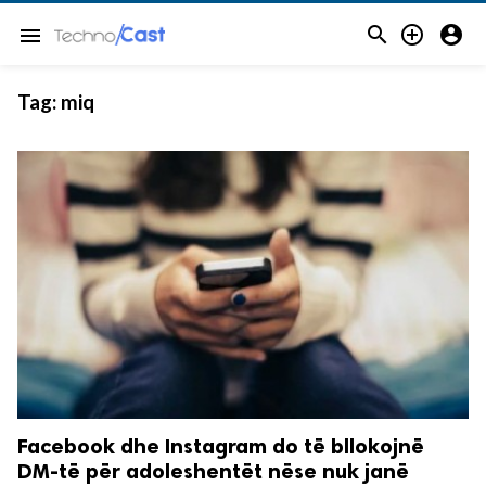



menu
Tag:
miq
Facebook dhe Instagram do të bllokojnë
DM-të për adoleshentët nëse nuk janë