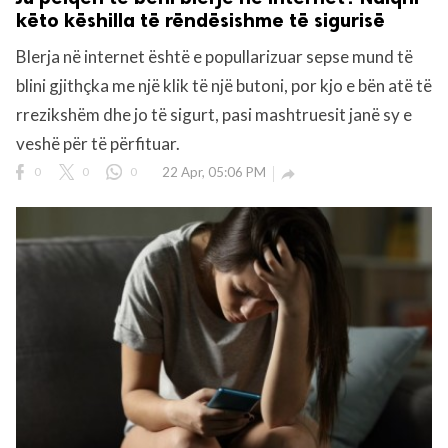
këto këshilla të rëndësishme të sigurisë
Blerja në internet është e popullarizuar sepse mund të
blini gjithçka me një klik të një butoni, por kjo e bën atë të
rrezikshëm dhe jo të sigurt, pasi mashtruesit janë sy e
veshë për të përfituar.
0
0
0
22 Apr, 05:06 PM
