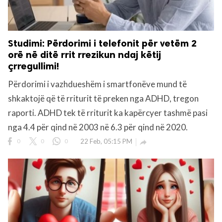
Studimi: Përdorimi i telefonit për vetëm 2
orë në ditë rrit rrezikun ndaj këtij
çrregullimi!
Përdorimi i vazhdueshëm i smartfonëve mund të
shkaktojë që të rriturit të preken nga ADHD, tregon
raporti. ADHD tek të rriturit ka kapërcyer tashmë pasi
nga 4.4 për qind në 2003 në 6.3 për qind në 2020.
0
0
0
22 Feb, 05:15 PM
