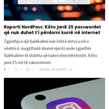
Raporti NordPass: Këto janë 25 passwordet
që nuk duhet t’i përdorni kurrë në internet
Zgjedhja e një fjalëkalimi nuk është detyra më e
vështirë, megjithatë shumë njerëz ende zgjedhin
fjalëkalime të dobëta që hakerohen lehtësisht. Këtu
janë 25 më të zakonshmet.
0
0
0
29 Dec, 05:15 PM
