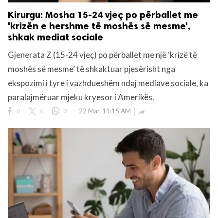
Kirurgu: Mosha 15-24 vjeç po përballet me
'krizën e hershme të moshës së mesme',
shkak mediat sociale
Gjenerata Z (15-24 vjeç) po përballet me një ‘krizë të
moshës së mesme’ të shkaktuar pjesërisht nga
ekspozimi i tyre i vazhdueshëm ndaj mediave sociale, ka
paralajmëruar mjeku kryesor i Amerikës.
0
0
0
22 Mar, 11:15 AM
