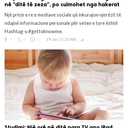
në “ditë të zeza”, po sulmohet nga hakerat
Një prirje e re e mediave sociale që inkurajon njerëzit të
ndajnë informacione personale për veten e tyre është
Hashtag-u #gettoknowme.
0
0
0
19 Jan, 11:33 AM

Studimi: Një orë në ditë para TV apo iPad