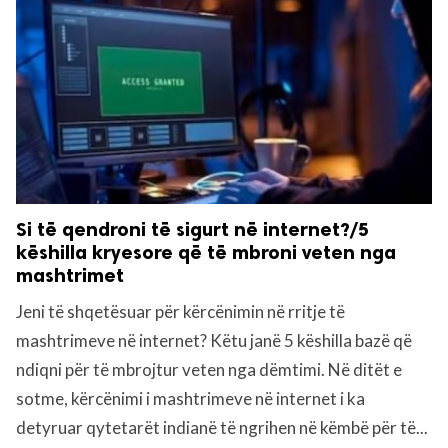
Si të qendroni të sigurt në internet?/5
këshilla kryesore që të mbroni veten nga
mashtrimet
Jeni të shqetësuar për kërcënimin në rritje të
mashtrimeve në internet? Këtu janë 5 këshilla bazë që
ndiqni për të mbrojtur veten nga dëmtimi. Në ditët e
sotme, kërcënimi i mashtrimeve në internet i ka
detyruar qytetarët indianë të ngrihen në këmbë për të...