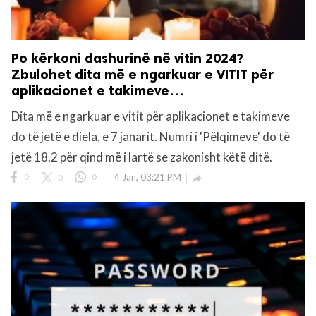
Po kërkoni dashurinë në vitin 2024?
Zbulohet dita më e ngarkuar e VITIT për
aplikacionet e takimeve…
Dita më e ngarkuar e vitit për aplikacionet e takimeve
do të jetë e diela, e 7 janarit. Numri i 'Pëlqimeve' do të
jetë 18.2 për qind më i lartë se zakonisht këtë ditë.
0
0
0
4 Jan, 03:21 PM
