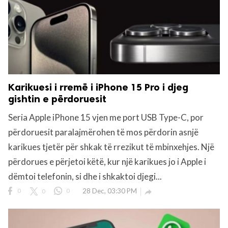
Karikuesi i rremë i iPhone 15 Pro i djeg
gishtin e përdoruesit
Seria Apple iPhone 15 vjen me port USB Type-C, por
përdoruesit paralajmërohen të mos përdorin asnjë
karikues tjetër për shkak të rrezikut të mbinxehjes. Një
përdorues e përjetoi këtë, kur një karikues jo i Apple i
dëmtoi telefonin, si dhe i shkaktoi djegi...
0
0
0
28 Dec, 03:30 PM
