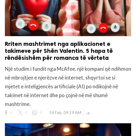
Rriten mashtrimet nga aplikacionet e
takimeve për Shën Valentin. 5 hapa të
rëndësishëm për romanca të vërteta
Një studim i fundit nga McAfee, një kompani që ndihmon
në mbrojtjen e njerëzve në internet, shqyrtoi se si
mjetet e inteligjencës artificiale (AI) po ndikojnë në
takimet në internet dhe po çojnë në më shumë
mashtrime.
0
0
0
14 Feb, 09:19 AM
