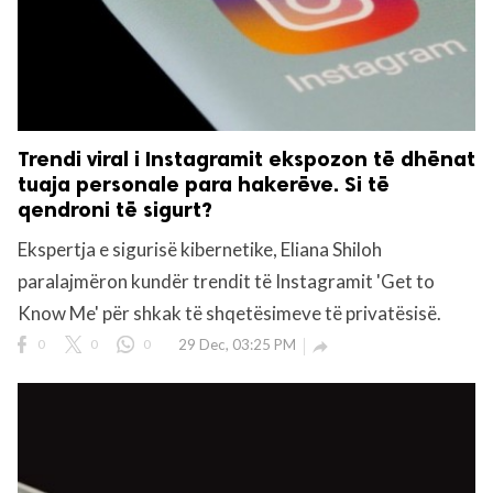
Trendi viral i Instagramit ekspozon të dhënat
tuaja personale para hakerëve. Si të
qendroni të sigurt?
Ekspertja e sigurisë kibernetike, Eliana Shiloh
paralajmëron kundër trendit të Instagramit 'Get to
Know Me' për shkak të shqetësimeve të privatësisë.
0
0
0
29 Dec, 03:25 PM
