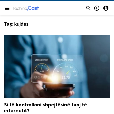



menu
Tag:
kujdes
Si të kontrolloni shpejtësinë tuaj të
internetit?