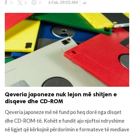
0
0
0
6 Feb, 09:03 AM

Qeveria japoneze nuk lejon më shitjen e
disqeve dhe CD-ROM
Qeveria japoneze më në fund po heq dorë nga disqet
dhe CD-ROM-të. Kohët e fundit ajo njoftoi ndryshime
në ligjet që kërkojnë përdorimin e formateve të mediave