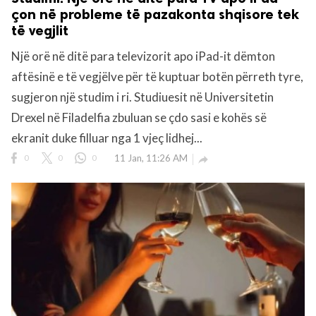
çon në probleme të pazakonta shqisore tek
të vegjlit
Një orë në ditë para televizorit apo iPad-it dëmton
aftësinë e të vegjëlve për të kuptuar botën përreth tyre,
sugjeron një studim i ri. Studiuesit në Universitetin
Drexel në Filadelfia zbuluan se çdo sasi e kohës së
ekranit duke filluar nga 1 vjeç lidhej...
0
0
0
11 Jan, 11:26 AM
