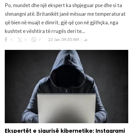
Po, mundet dhe një ekspert ka shpjeguar pse dhe si ta
shmangni atë. Britanikët janë mësuar me temperaturat
që bien në muajt e dimrit, gjë që çon në gjithçka, nga
kushtet e vështira të rrugës deri te...
0
0
0
22 Jan, 09:30 AM

Ekspertët e sigurisë kibernetike: Instagrami