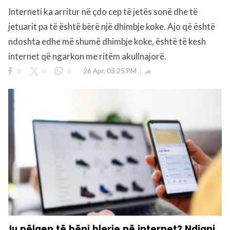
Interneti ka arritur në çdo cep të jetës sonë dhe të
jetuarit pa të është bërë një dhimbje koke. Ajo që është
rved.
ndoshta edhe më shumë dhimbje koke, është të kesh
internet që ngarkon me ritëm akullnajorë.
0
0
0
26 Apr, 03:25 PM

Ju pëlqen të bëni blerje në internet? Ndiqni