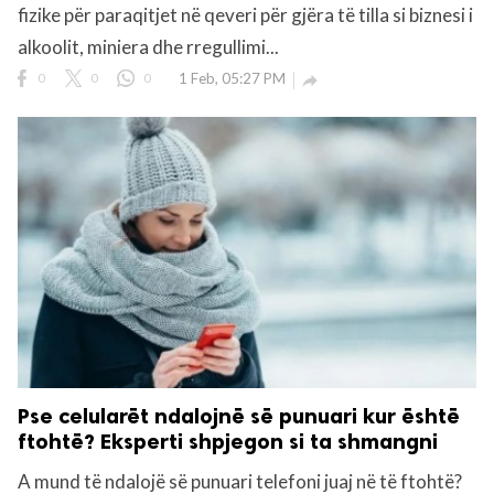
fizike për paraqitjet në qeveri për gjëra të tilla si biznesi i
alkoolit, miniera dhe rregullimi...
0
0
0
1 Feb, 05:27 PM

Pse celularët ndalojnë së punuari kur është
ftohtë? Eksperti shpjegon si ta shmangni
A mund të ndalojë së punuari telefoni juaj në të ftohtë?