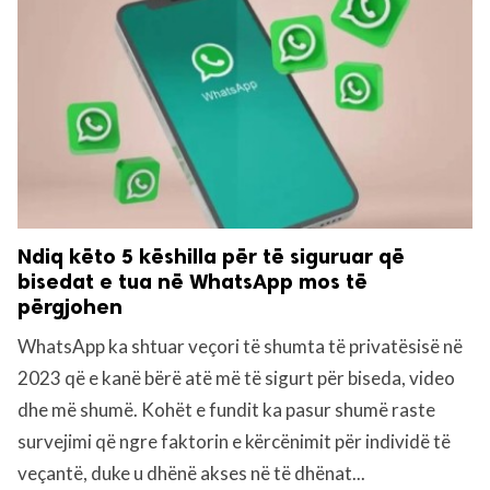
Ndiq këto 5 këshilla për të siguruar që
bisedat e tua në WhatsApp mos të
përgjohen
WhatsApp ka shtuar veçori të shumta të privatësisë në
2023 që e kanë bërë atë më të sigurt për biseda, video
dhe më shumë. Kohët e fundit ka pasur shumë raste
survejimi që ngre faktorin e kërcënimit për individë të
veçantë, duke u dhënë akses në të dhënat...