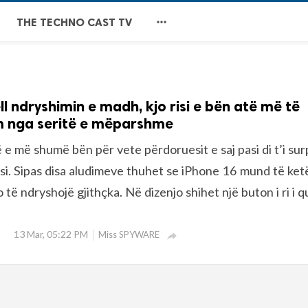

THE TECHNO CAST TV
ll ndryshimin e madh, kjo risi e bën atë më të
 nga seritë e mëparshme
e më shumë bën për vete përdoruesit e saj pasi di t’i sur
risi. Sipas disa aludimeve thuhet se iPhone 16 mund të ket
o të ndryshojë gjithçka. Në dizenjo shihet një buton i ri i q
13 Mar, 05:22 PM
Miss SPYWARE
