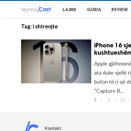
LAJME
GUIDA
REVIEW
Tag:
i shtrenjte
iPhone 16 sje
kushtueshëm
Apple gjithmonë 
ata duke sjellë 
buton të ri që d
“Capture B...
0
0
0
Kontakt