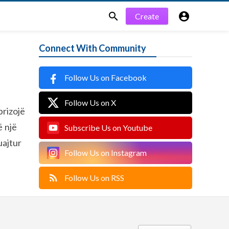


Create
Connect With Community
Follow Us on Facebook
Follow Us on X
prizojë
ë një
Subscribe Us on Youtube
uajtur
Follow Us on Instagram
Follow Us on RSS