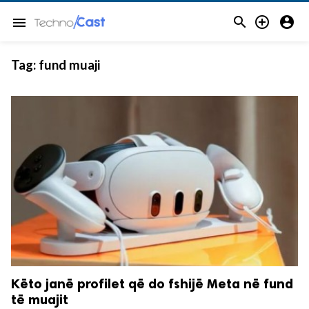



menu
Tag:
fund muaji
Këto janë profilet që do fshijë Meta në fund
të muajit