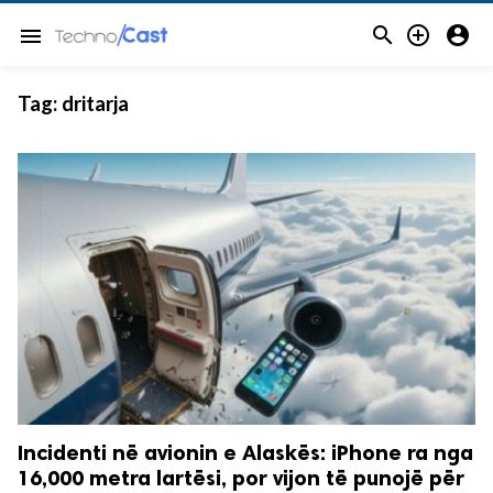



menu
Tag:
dritarja
Incidenti në avionin e Alaskës: iPhone ra nga
16,000 metra lartësi, por vijon të punojë për