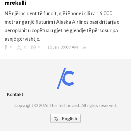
mrekulli
Në një incident të fundit, një iPhone i cili ra 16,000
rved.
metra nga një fluturim i Alaska Airlines pasi dritarja e
aeroplanit u copëtua u gjet në gjendje të përsosur pa
asnjë gërvishtje.
0
0
0
10 Jan, 09:09 AM

Kontakt
Copyright © 2026 The Technocast. All rights reserved.
English
