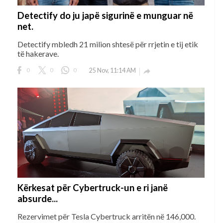
Detectify do ju japë sigurinë e munguar në
net.
Detectify mbledh 21 milion shtesë për rrjetin e tij etik
të hakerave.
0
0
0
25 Nov, 11:14 AM

Kërkesat për Cybertruck-un e ri janë
absurde...
Rezervimet për Tesla Cybertruck arritën në 146,000.