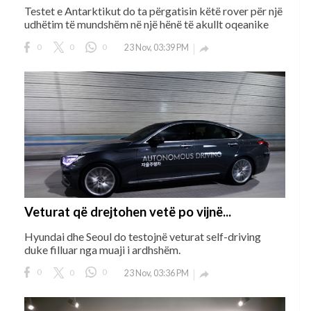
Testet e Antarktikut do ta përgatisin këtë rover për një
udhëtim të mundshëm në një hënë të akullt oqeanike
0
0
0
23 Nov, 03:39 PM

Veturat që drejtohen vetë po vijnë...
Hyundai dhe Seoul do testojnë veturat self-driving
duke filluar nga muaji i ardhshëm.
0
0
0
23 Nov, 03:36 PM
