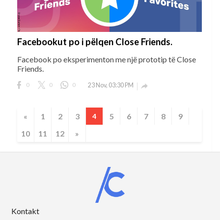
Facebookut po i pëlqen Close Friends.
Facebook po eksperimenton me një prototip të Close
Friends.
0
0
0
23 Nov, 03:30 PM

«
1
2
3
5
6
7
8
9
4
10
11
12
»
Kontakt