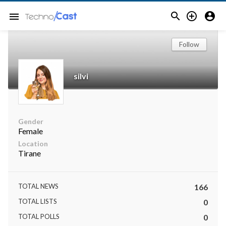



menu
Follow
silvi
Gender
Female
Location
Tirane
TOTAL NEWS
166
TOTAL LISTS
0
TOTAL POLLS
0