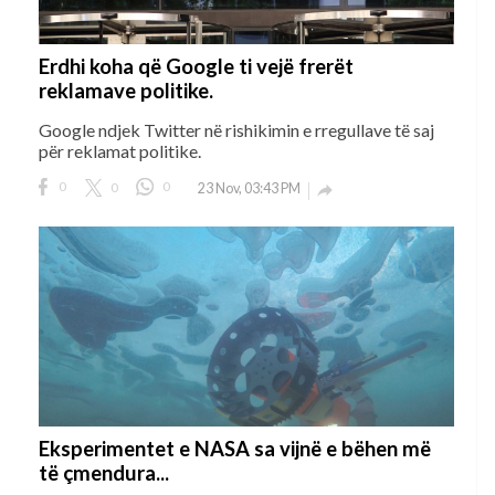
Erdhi koha që Google ti vejë frerët
reklamave politike.
Google ndjek Twitter në rishikimin e rregullave të saj
për reklamat politike.
0
0
0
23 Nov, 03:43 PM

Eksperimentet e NASA sa vijnë e bëhen më
të çmendura...