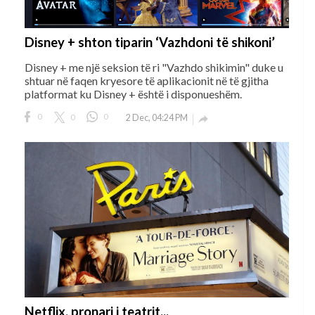
Disney + shton tiparin ‘Vazhdoni të shikoni’
Disney + me një seksion të ri "Vazhdo shikimin" duke u
shtuar në faqen kryesore të aplikacionit në të gjitha
platformat ku Disney + është i disponueshëm.
0
0
0
2 Dec, 04:24 PM

Netflix, pronari i teatrit...