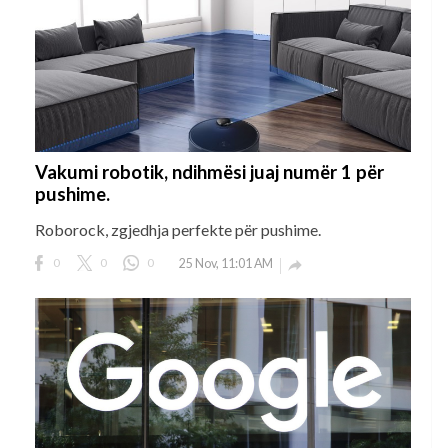
Vakumi robotik, ndihmësi juaj numër 1 për
pushime.
Roborock, zgjedhja perfekte për pushime.
0
0
0
25 Nov, 11:01 AM
