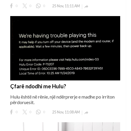
0
0
0
25 Nov, 11:11 AM

Çfarë ndodhi me Hulu?
Hulu është në rënie, një ndërprerje e madhe po irriton
përdoruesit.
0
0
0
25 Nov, 11:08 AM
