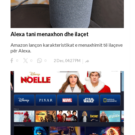
Alexa tani menaxhon dhe ilaçet
Amazon lançon karakteristikat e menaxhimit të ilaçeve
për Alexa.
0
0
0
2 Dec, 04:27 PM
