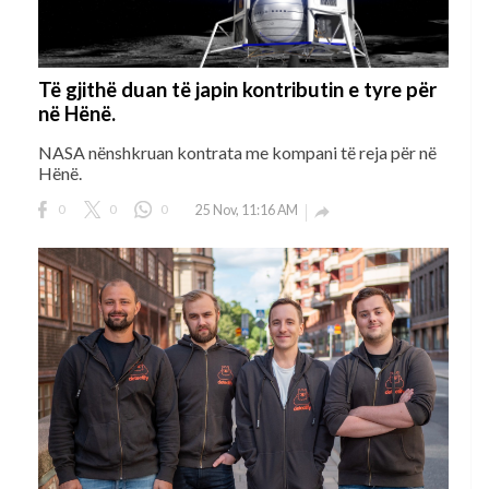
Të gjithë duan të japin kontributin e tyre për
në Hënë.
NASA nënshkruan kontrata me kompani të reja për në
Hënë.
0
0
0
25 Nov, 11:16 AM
