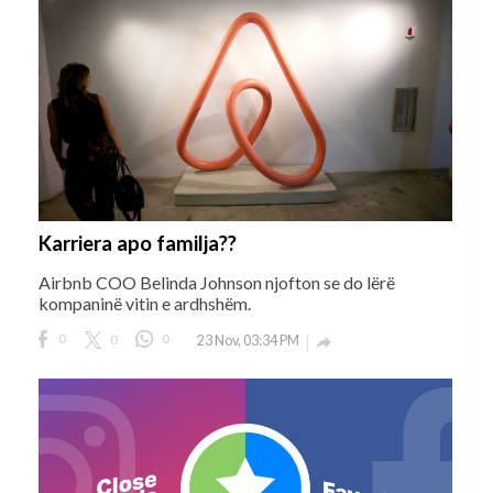
Karriera apo familja??
Airbnb COO Belinda Johnson njofton se do lërë
kompaninë vitin e ardhshëm.
0
0
0
23 Nov, 03:34 PM
