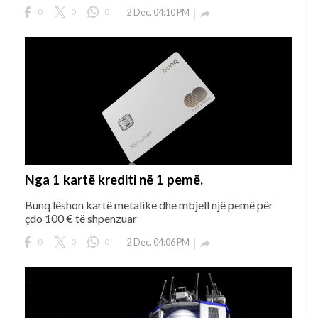
0
0
0
2 Dec, 04:10 PM

Nga 1 kartë krediti në 1 pemë.
Bunq lëshon kartë metalike dhe mbjell një pemë për
çdo 100 € të shpenzuar
0
0
0
2 Dec, 04:06 PM
