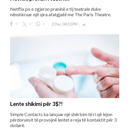
Netflix po e zgjeron praninë e tij teatrale duke
nënshkruar një qira afatgjatë me The Paris Theatre.
0
0
0
2 Dec, 04:13 PM

Lente shikimi për 3$?!
Simple Contacts ka lançuar një shërbim të ri që lejon
përdoruesit të provojnë lentet e reja të kontaktit për 3
dollarë.