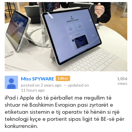
Miss SPYWARE
Editor
1,056
views
posted on
2 years ago
—
updated on
11 hours ago
iPad i Apple do të përballet me rregullim të
shtuar në Bashkimin Evropian pasi zyrtarët e
etiketuan sistemin e tij operativ të hënën si një
teknologji kyçe e portierit sipas ligjit të BE-së për
konkurrencën.