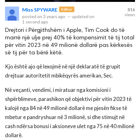
Miss SPYWARE
Editor
816
views
posted on
3 years ago
—
updated on
rved.
1 second ago
Drejtori i Përgjithshëm i Apple, Tim Cook do të
marrë një ulje prej 40% të kompensimit të tij total
për vitin 2023 në 49 milionë dollarë pas kërkesës
së tij për ta bërë këtë.
Kjo është ajo që lexojmë në një deklaratë të grupit
drejtuar autoritetit mbikëqyrës amerikan, Sec.
Në veçanti, vendimi, i miratuar nga komisioni i
shpërblimeve, parashikon që objektivi për vitin 2023 të
kalojë nga 84 në 49 milionë dollarë me pjesën fikse të
mbetur e pandryshuar në 3 milionë, si dhe stimujt në
cash ndërsa bonusi i aksioneve ulet nga 75 në 40 milionë
dollarë.