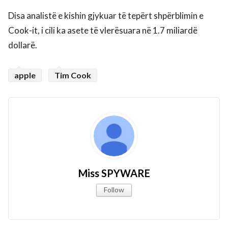
Disa analistë e kishin gjykuar të tepërt shpërblimin e
Cook-it, i cili ka asete të vlerësuara në 1.7 miliardë
dollarë.
apple
Tim Cook
Miss SPYWARE
Follow