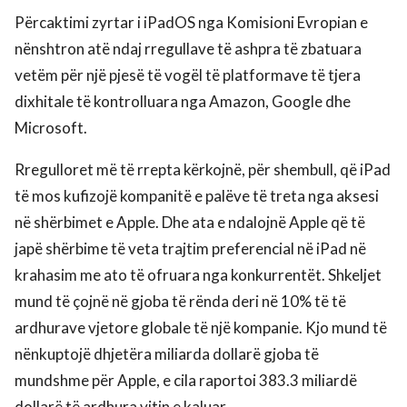
Përcaktimi zyrtar i iPadOS nga Komisioni Evropian e
nënshtron atë ndaj rregullave të ashpra të zbatuara
vetëm për një pjesë të vogël të platformave të tjera
dixhitale të kontrolluara nga Amazon, Google dhe
Microsoft.
Rregulloret më të rrepta kërkojnë, për shembull, që iPad
të mos kufizojë kompanitë e palëve të treta nga aksesi
në shërbimet e Apple. Dhe ata e ndalojnë Apple që të
japë shërbime të veta trajtim preferencial në iPad në
krahasim me ato të ofruara nga konkurrentët. Shkeljet
mund të çojnë në gjoba të rënda deri në 10% të të
ardhurave vjetore globale të një kompanie. Kjo mund të
nënkuptojë dhjetëra miliarda dollarë gjoba të
mundshme për Apple, e cila raportoi 383.3 miliardë
dollarë të ardhura vitin e kaluar.