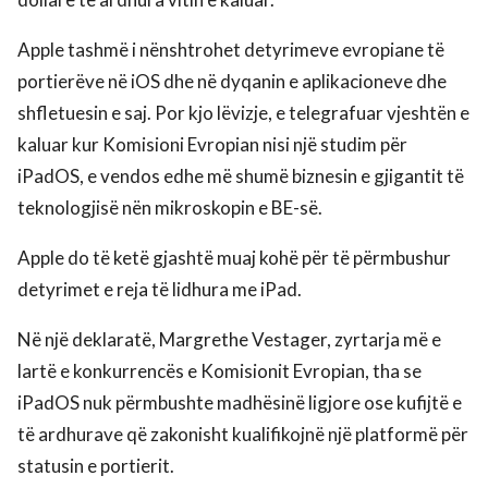
Apple tashmë i nënshtrohet detyrimeve evropiane të
portierëve në iOS dhe në dyqanin e aplikacioneve dhe
shfletuesin e saj. Por kjo lëvizje, e telegrafuar vjeshtën e
kaluar kur Komisioni Evropian nisi një studim për
iPadOS, e vendos edhe më shumë biznesin e gjigantit të
teknologjisë nën mikroskopin e BE-së.
Apple do të ketë gjashtë muaj kohë për të përmbushur
detyrimet e reja të lidhura me iPad.
Në një deklaratë, Margrethe Vestager, zyrtarja më e
lartë e konkurrencës e Komisionit Evropian, tha se
iPadOS nuk përmbushte madhësinë ligjore ose kufijtë e
të ardhurave që zakonisht kualifikojnë një platformë për
statusin e portierit.