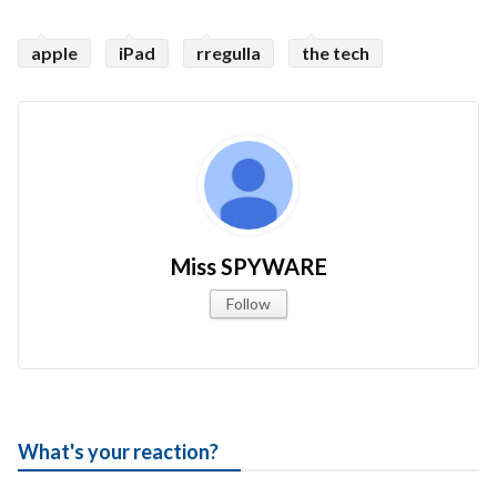
apple
iPad
rregulla
the tech
Miss SPYWARE
Follow
What's your reaction?