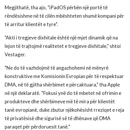
Megjithatë, tha ajo, "iPadOS përbën një portë të
rëndësishme në të cilën mbështeten shumë kompani për
të arritur klientët e tyre".
"Akti i tregjeve dixhitale është një mjet dinamik që na
lejon të trajtojmë realitetet e tregjeve dixhitale," shtoi
Vestager.
"Ne do të vazhdojmë të angazhohemi në mënyrë
konstruktive me Komisionin Evropian për të respektuar
DMA, në të gjitha shërbimet e përcaktuara," tha Apple
në një deklaratë. “Fokusi ynë do të mbetet në ofrimin e
produkteve dhe shërbimeve më të mira për klientët
tanë evropianë, duke zbutur njëkohësisht rreziqet e reja
të privatësisë dhe sigurisë së të dhënave që DMA
paraqet për përdoruesit tanë.”