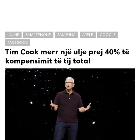
LAJME
SMARTPHONE
SAMSUNG
APPLE
GOOGLE
FACEBOOK
Tim Cook merr një ulje prej 40% të
kompensimit të tij total